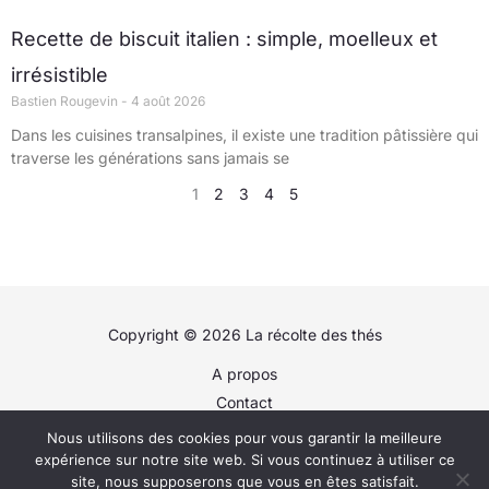
Recette de biscuit italien : simple, moelleux et
irrésistible
Bastien Rougevin
4 août 2026
Dans les cuisines transalpines, il existe une tradition pâtissière qui
traverse les générations sans jamais se
1
2
3
4
5
Copyright © 2026 La récolte des thés
A propos
Contact
Plan du site
Nous utilisons des cookies pour vous garantir la meilleure
Politique de confidentialité
expérience sur notre site web. Si vous continuez à utiliser ce
site, nous supposerons que vous en êtes satisfait.
Mentions légales