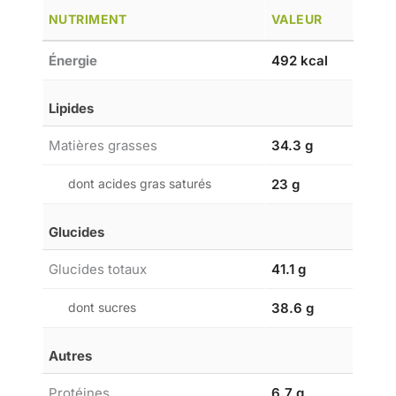
NUTRIMENT
VALEUR
Énergie
492 kcal
Lipides
Matières grasses
34.3 g
dont acides gras saturés
23 g
Glucides
Glucides totaux
41.1 g
dont sucres
38.6 g
Autres
Protéines
6.7 g