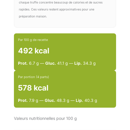
chaque truffe concentre beaucoup de calories et de sucres
rapides. Ces valeurs restent approximatives pour une
préparation maison.
Par 100 g de recette
492 kcal
Prot.
6.7 g —
Gluc.
41.1 g —
Lip.
34.3 g
Par portion (4 parts)
578 kcal
Prot.
7.9 g —
Gluc.
48.3 g —
Lip.
40.3 g
Valeurs nutritionnelles pour 100 g