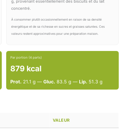
g, provenant essentiellement des biscuits et du lait
concentré.
À consommer plutôt occasionnellement en raison de sa densité
énergétique et de sa richesse en sucres et graisses saturées. Ces
valeurs restent approximatives pour une préparation maison.
Par portion (4 parts)
879 kcal
Prot.
21.1 g —
Gluc.
83.5 g —
Lip.
51.3 g
VALEUR