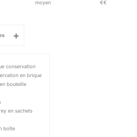
moyen
€€
+
es
gue conservation
rvation en brique
en bouteille
s
rey en sachets
n boîte