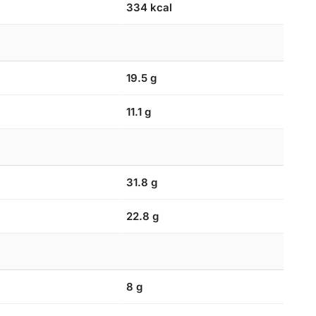
334 kcal
19.5 g
11.1 g
31.8 g
22.8 g
8 g