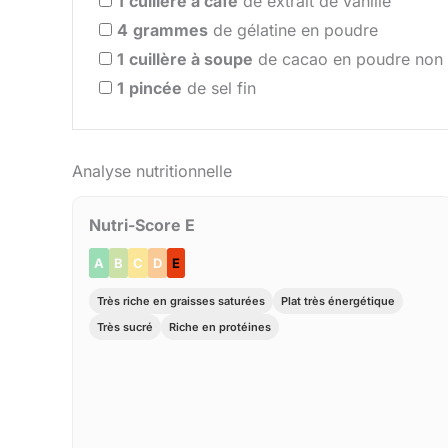
1
cuillère à café
de extrait de vanille
4
grammes
de gélatine en poudre
1
cuillère à soupe
de cacao en poudre non 
1
pincée
de sel fin
Analyse nutritionnelle
Nutri-Score E
A
B
C
D
E
Très riche en graisses saturées
Plat très énergétique
Très sucré
Riche en protéines