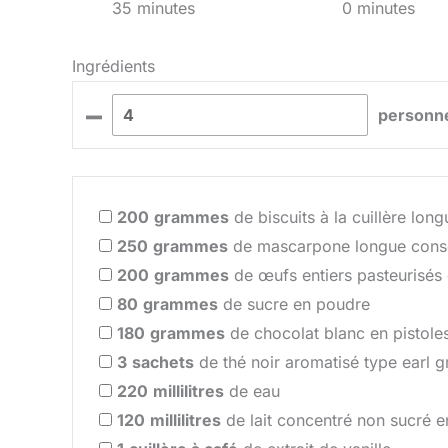
35 minutes
0 minutes
Ingrédients
–
personn
200
grammes
de biscuits à la cuillère lon
250
grammes
de mascarpone longue conse
200
grammes
de œufs entiers pasteurisés 
80
grammes
de sucre en poudre
180
grammes
de chocolat blanc en pistole
3
sachets
de thé noir aromatisé type earl g
220
millilitres
de eau
120
millilitres
de lait concentré non sucré e