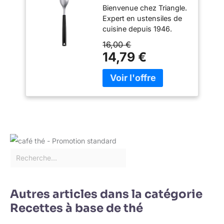
Bienvenue chez Triangle.
avec manche long
Expert en ustensiles de
fabriqué à
cuisine depuis 1946.
Solingen/Germany
Conçu pour les chefs
Cuillère à cames de
16,00 €
professionnels et les
qualité
14,79 €
particuliers passionnés
professionnelle
de cuisine.
Autres articles dans la catégorie
Recettes à base de thé