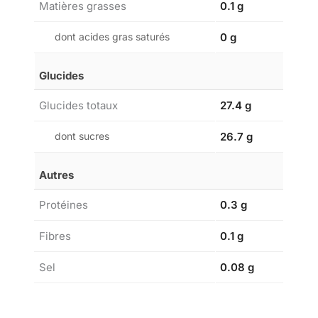
Matières grasses
0.1 g
dont acides gras saturés
0 g
Glucides
Glucides totaux
27.4 g
dont sucres
26.7 g
Autres
Protéines
0.3 g
Fibres
0.1 g
Sel
0.08 g