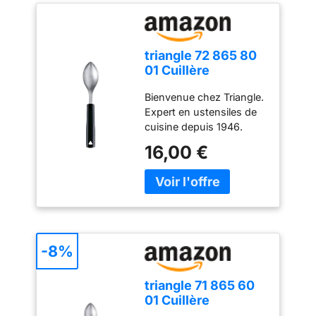
apprécie l'artisanat
vaisselle : nettoyez en
japonais raffiné. Idéal
toute sécurité au lave-
pour les pendaisons de
vaisselle sans aucun
crémaillère, les
effet indésirable.
triangle 72 865 80
anniversaires ou les
01 Cuillère
occasions spéciales.
Quenelle grande
Bienvenue chez Triangle.
avec poignée
Expert en ustensiles de
courte fabriquée à
cuisine depuis 1946.
Solingen/Germany
Conçu pour les chefs
Cuillère à cames de
16,00 €
professionnels et les
qualité
particuliers passionnés
professionnelle
de cuisine.
-8%
triangle 71 865 60
01 Cuillère
Quenelle petite