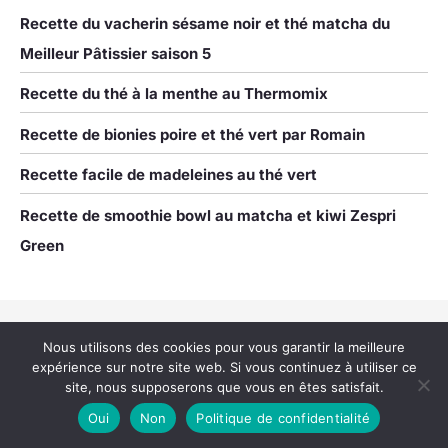
Recette du vacherin sésame noir et thé matcha du
Meilleur Pâtissier saison 5
Recette du thé à la menthe au Thermomix
Recette de bionies poire et thé vert par Romain
Recette facile de madeleines au thé vert
Recette de smoothie bowl au matcha et kiwi Zespri
Green
Copyright © 2026 La récolte des thés
Nous utilisons des cookies pour vous garantir la meilleure
expérience sur notre site web. Si vous continuez à utiliser ce
A propos
site, nous supposerons que vous en êtes satisfait.
Contact
Oui
Non
Politique de confidentialité
Plan du site