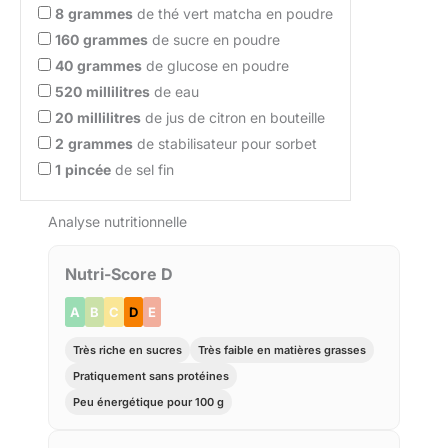
8
grammes
de thé vert matcha en poudre
160
grammes
de sucre en poudre
40
grammes
de glucose en poudre
520
millilitres
de eau
20
millilitres
de jus de citron en bouteille
2
grammes
de stabilisateur pour sorbet
1
pincée
de sel fin
Analyse nutritionnelle
Nutri-Score D
A
B
C
D
E
Très riche en sucres
Très faible en matières grasses
Pratiquement sans protéines
Peu énergétique pour 100 g