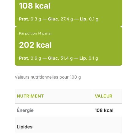
108 kcal
Prot.
0.3 g —
Gluc.
27.4 g —
Lip.
0.1 g
Par portion (4 parts)
202 kcal
Prot.
0.6 g —
Gluc.
51.4 g —
Lip.
0.1 g
Valeurs nutritionnelles pour 100 g
NUTRIMENT
VALEUR
Énergie
108 kcal
Lipides