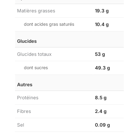
Matières grasses
19.3 g
dont acides gras saturés
10.4 g
Glucides
Glucides totaux
53 g
dont sucres
49.3 g
Autres
Protéines
8.5 g
Fibres
2.4 g
Sel
0.09 g