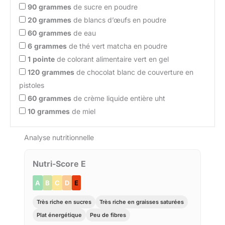
90
grammes
de sucre en poudre
20
grammes
de blancs d’œufs en poudre
60
grammes
de eau
6
grammes
de thé vert matcha en poudre
1
pointe
de colorant alimentaire vert en gel
120
grammes
de chocolat blanc de couverture en
pistoles
60
grammes
de crème liquide entière uht
10
grammes
de miel
Analyse nutritionnelle
Nutri-Score E
A
B
C
D
E
Très riche en sucres
Très riche en graisses saturées
Plat énergétique
Peu de fibres