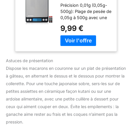
0,05-500g avec
une stabilité accrue et
Précision 0,01g (0,05g-
Écran LCD
inclut un étui de protection
500g): Plage de pesée de
rabattable. Conçue pour un
0,05g à 500g avec une
usage quotidien robuste
précision de 0,01g ;
9,99 €
【7 Unités Différentes】
équipée d'un capteur
Cette balance de précision
performant pour un
de 0,01 g comprend toutes
contrôle précis des
les unités de mesure
portions ; adaptée à la
nécessaires,
pesée de farine sucre
g/ct/oz/ozt/dwt/gn. peut
Astuces de présentation
fruits et autres
convertir la mesure en
ingrédients de cuisine
Dispose les macarons en couronne sur un plat de présentation
quelques
Utilisations Multiples: 6
à gâteau, en alternant le dessus et le dessous pour montrer la
secondes.Alimenté par
unités de mesure: g, oz,
deux piles n ° 7 (non
collerette. Pour une touche japonaise sobre, sers-les sur de
ozt, dwt, ct, gn, elle peut
incluses) 【Conception
petites assiettes en céramique façon kutani ou sur une
être utilisé pour peser de
portable et compacte】 La
petits objets tels que du
ardoise alimentaire, avec une petite cuillère à dessert pour
mini balance de poche a la
lait en poudre, du café,
ceux qui aiment couper en deux. Évite les empilements : la
même taille qu'une carte,
du thé, de la levure, des
compacte et légère, ce qui
ganache aime rester au frais et les coques n’aiment pas la
aliments pour animaux,
la rend très pratique à
pression.
des médicaments, des
transporter. La mini balance
bijoux, etc Fonction de