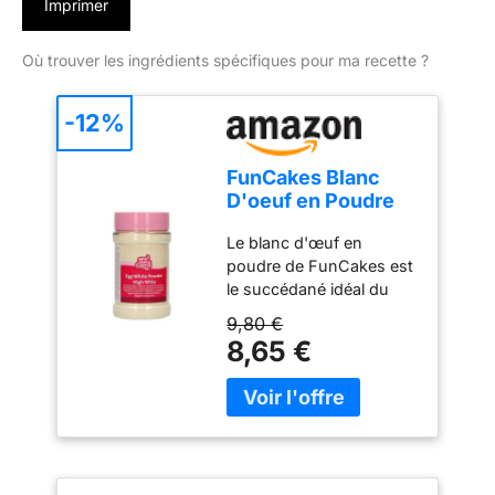
Imprimer
Où trouver les ingrédients spécifiques pour ma recette ?
-12%
FunCakes Blanc
D'oeuf en Poudre
Spécial Pâtisserie
Le blanc d'œuf en
125 g: Remplace les
poudre de FunCakes est
blancs d'œufs crus
le succédané idéal du
dans toutes vos
blanc d'œuf frais ! Il
recettes – Idéal
9,80 €
convient à merveille à la
pour la préparation
8,65 €
préparation du glaçage
de glaçage royal -
royal. Il suffit de
125 Grammes
mélanger 10 g de blanc
d'œuf en poudre avec 60
ml d'eau, 300 à 500 g de
sucre glace et une pointe