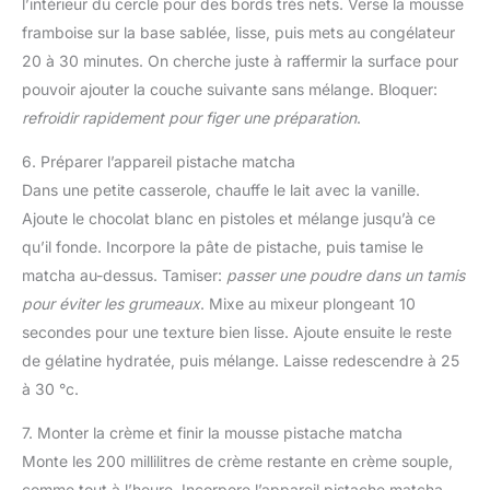
l’intérieur du cercle pour des bords très nets. Verse la mousse
framboise sur la base sablée, lisse, puis mets au congélateur
20 à 30 minutes. On cherche juste à raffermir la surface pour
pouvoir ajouter la couche suivante sans mélange. Bloquer:
refroidir rapidement pour figer une préparation
.
6. Préparer l’appareil pistache matcha
Dans une petite casserole, chauffe le lait avec la vanille.
Ajoute le chocolat blanc en pistoles et mélange jusqu’à ce
qu’il fonde. Incorpore la pâte de pistache, puis tamise le
matcha au-dessus. Tamiser:
passer une poudre dans un tamis
pour éviter les grumeaux
. Mixe au mixeur plongeant 10
secondes pour une texture bien lisse. Ajoute ensuite le reste
de gélatine hydratée, puis mélange. Laisse redescendre à 25
à 30 °c.
7. Monter la crème et finir la mousse pistache matcha
Monte les 200 millilitres de crème restante en crème souple,
comme tout à l’heure. Incorpore l’appareil pistache matcha