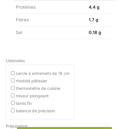
Protéines
4.4 g
Fibres
1.7 g
Sel
0.18 g
Ustensiles
cercle à entremets de 18 cm
rhodoïd pâtissier
thermomètre de cuisine
mixeur plongeant
tamis fin
balance de précision
Préparation