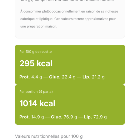
À consommer plutôt occasionnellement en raison de sa richesse
calorique et lipidique. Ces valeurs restent approximatives pour
une préparation maison.
Par 100 g de recette
295 kcal
Prot.
4.4 g —
Gluc.
22.4 g —
Lip.
21.2 g
Par portion (4 parts)
1014 kcal
Prot.
14.9 g —
Gluc.
76.9 g —
Lip.
72.9 g
Valeurs nutritionnelles pour 100 g