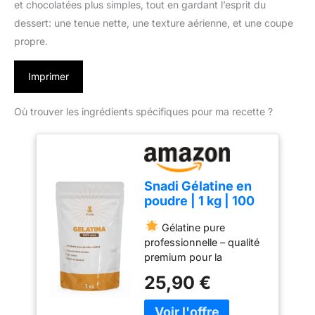
et chocolatées plus simples, tout en gardant l’esprit du
dessert: une tenue nette, une texture aérienne, et une coupe
propre.
Imprimer
Où trouver les ingrédients spécifiques pour ma recette ?
Snadi Gélatine en
poudre | 1 kg | 100
% pure, sans goût
Gélatine pure
et qualité
professionnelle – qualité
professionnelle |
premium pour la
Riche en acides
pâtisserie, la cuisine et la
aminés
25,90 €
nutrition saine
précurseurs de
Gélatine 100 % pure
collagène |