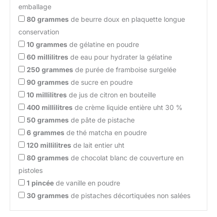
emballage
80
grammes
de beurre doux en plaquette longue
conservation
10
grammes
de gélatine en poudre
60
millilitres
de eau pour hydrater la gélatine
250
grammes
de purée de framboise surgelée
90
grammes
de sucre en poudre
10
millilitres
de jus de citron en bouteille
400
millilitres
de crème liquide entière uht 30 %
50
grammes
de pâte de pistache
6
grammes
de thé matcha en poudre
120
millilitres
de lait entier uht
80
grammes
de chocolat blanc de couverture en
pistoles
1
pincée
de vanille en poudre
30
grammes
de pistaches décortiquées non salées