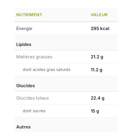
NUTRIMENT
VALEUR
Énergie
295 kcal
Lipides
Matières grasses
21.2 g
dont acides gras saturés
11.2 g
Glucides
Glucides totaux
22.4 g
dont sucres
15 g
Autres