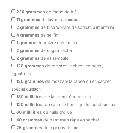
220
grammes
de farine de blé
11
grammes
de levure chimique
2
grammes
de bicarbonate de sodium alimentaire
4
grammes
de sel fin
1
gramme
de poivre noir moulu
2
grammes
de origan séché
2
grammes
de ail semoule
120
grammes
de tomates séchées en bocal,
égouttées
120
grammes
de mozzarella râpée ou en sachet
spécial cuisson
180
millilitres
de lait demi-écrémé uht
120
millilitres
de œufs entiers liquides pasteurisés
60
millilitres
de huile d’olive
40
grammes
de parmesan râpé en sachet
25
grammes
de pignons de pin