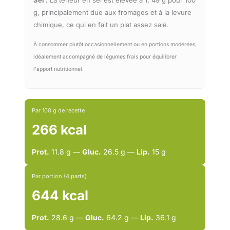
Sel :
La teneur en sel est élevée à 1, 49 g pour 100
g, principalement due aux fromages et à la levure
chimique, ce qui en fait un plat assez salé.
À consommer plutôt occasionnellement ou en portions modérées,
idéalement accompagné de légumes frais pour équilibrer
l'apport nutritionnel.
Par 100 g de recette
266 kcal
Prot.
11.8 g —
Gluc.
26.5 g —
Lip.
15 g
Par portion (4 parts)
644 kcal
Prot.
28.6 g —
Gluc.
64.2 g —
Lip.
36.1 g