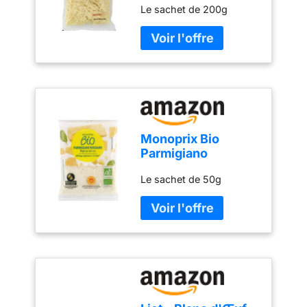
Le sachet de 200g
200g
Monoprix Bio
Parmigiano
Reggiano râpé bio
Le sachet de 50g
AOP - Le sachet de
50g