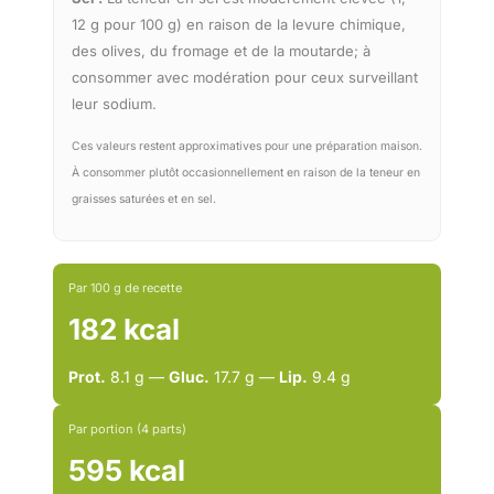
12 g pour 100 g) en raison de la levure chimique,
des olives, du fromage et de la moutarde; à
consommer avec modération pour ceux surveillant
leur sodium.
Ces valeurs restent approximatives pour une préparation maison.
À consommer plutôt occasionnellement en raison de la teneur en
graisses saturées et en sel.
Par 100 g de recette
182 kcal
Prot.
8.1 g —
Gluc.
17.7 g —
Lip.
9.4 g
Par portion (4 parts)
595 kcal