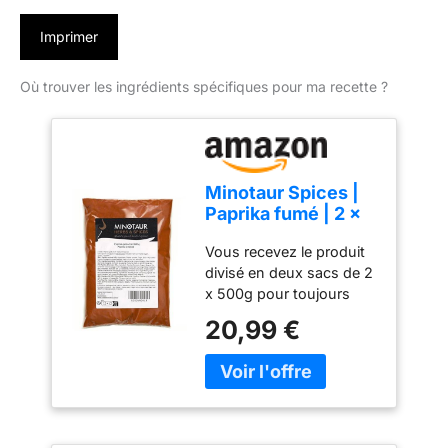
Imprimer
Où trouver les ingrédients spécifiques pour ma recette ?
Minotaur Spices |
Paprika fumé | 2 x
500 g (1 Kg) Paprika
Vous recevez le produit
fumé en poudre
divisé en deux sacs de 2
x 500g pour toujours
profiter d'un paprika
20,99 €
fumé frais. Meilleur
rapport qualité-prix grâce
à l'achat direct en
grandes quantités et à la
vente en gros. Parfait
pour le goulasch ou pour