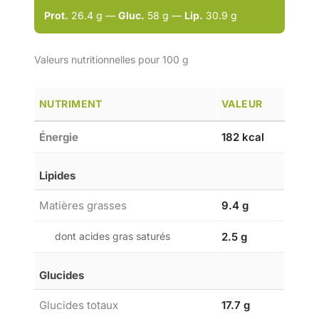
Prot.
26.4 g —
Gluc.
58 g —
Lip.
30.9 g
Valeurs nutritionnelles pour 100 g
NUTRIMENT
VALEUR
Énergie
182 kcal
Lipides
Matières grasses
9.4 g
dont acides gras saturés
2.5 g
Glucides
Glucides totaux
17.7 g