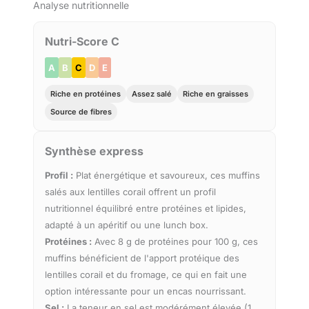
Analyse nutritionnelle
Nutri-Score C
A
B
C
D
E
Riche en protéines
Assez salé
Riche en graisses
Source de fibres
Synthèse express
Profil :
Plat énergétique et savoureux, ces muffins
salés aux lentilles corail offrent un profil
nutritionnel équilibré entre protéines et lipides,
adapté à un apéritif ou une lunch box.
Protéines :
Avec 8 g de protéines pour 100 g, ces
muffins bénéficient de l'apport protéique des
lentilles corail et du fromage, ce qui en fait une
option intéressante pour un encas nourrissant.
Sel :
La teneur en sel est modérément élevée (1,