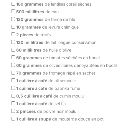
180
grammes
de lentilles corail sèches
500
millilitres
de eau
120
grammes
de farine de blé
10
grammes
de levure chimique
2
pièces
de œufs
120
millilitres
de lait longue conservation
60
millilitres
de huile d’olive
60
grammes
de tomates séchées en bocal
60
grammes
de olives noires dénoyautées en bocal
70
grammes
de fromage râpé en sachet
1
cuillère à café
de ail semoule
1
cuillère à café
de paprika fumé
0,5
cuillère à café
de cumin moulu
1
cuillère à café
de sel fin
2
pincées
de poivre noir moulu
1
cuillère à soupe
de moutarde douce en pot