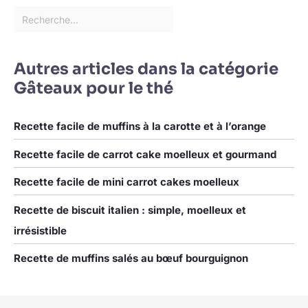
transparent de qualité, ce
plat de service est
durable, stable et facile à
nettoyer pour une
Autres articles dans la catégorie
utilisation quotidienne ou
Gâteaux pour le thé
lors de réceptions et
événements.
Recette facile de muffins à la carotte et à l’orange
Recette facile de carrot cake moelleux et gourmand
Recette facile de mini carrot cakes moelleux
Recette de biscuit italien : simple, moelleux et
irrésistible
Recette de muffins salés au bœuf bourguignon