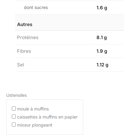
dont sucres
1.6 g
Autres
Protéines
8.1 g
Fibres
1.9 g
Sel
1.12 g
Ustensiles
moule à muffins
caissettes à muffins en papier
mixeur plongeant