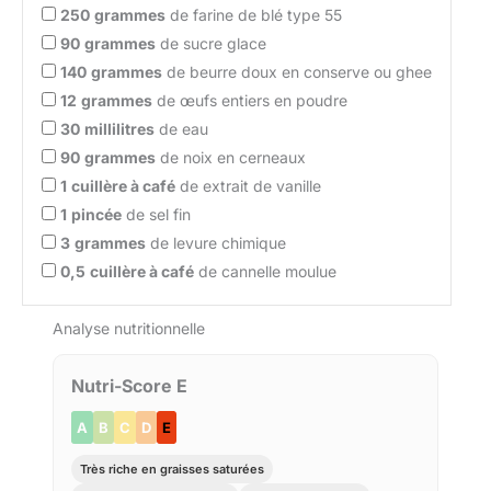
250
grammes
de farine de blé type 55
90
grammes
de sucre glace
140
grammes
de beurre doux en conserve ou ghee
12
grammes
de œufs entiers en poudre
30
millilitres
de eau
90
grammes
de noix en cerneaux
1
cuillère à café
de extrait de vanille
1
pincée
de sel fin
3
grammes
de levure chimique
0,5
cuillère à café
de cannelle moulue
Analyse nutritionnelle
Nutri-Score E
A
B
C
D
E
Très riche en graisses saturées