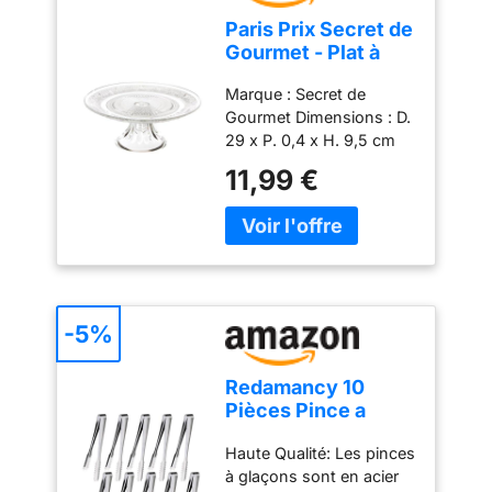
Paris Prix Secret de
Gourmet - Plat à
Gâteau sur Pied
Marque : Secret de
Renaissance 29cm
Gourmet Dimensions : D.
Transparent
29 x P. 0,4 x H. 9,5 cm
Matière : Verre Coloris :
11,99 €
Transparent
-5%
Redamancy 10
Pièces Pince a
Glacon, 15,2 cm
Haute Qualité: Les pinces
Pince a Sucre,
à glaçons sont en acier
Pince Bonbon,