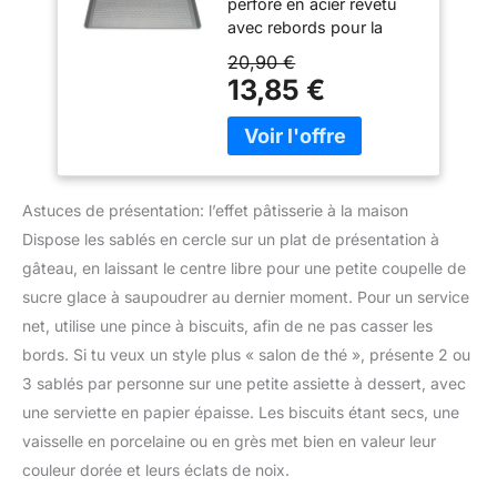
perforé en acier revêtu
Top - Acier revêtu,
plaque offre une
avec rebords pour la
gris argenté
excellente circulation de
cuisson au four de
40x30cm
20,90 €
l'air, qu'il soit chaud ou
pâtisseries,
13,85 €
froid, pour une cuisson
viennoiseries, macarons,
optimale. PRATIQUE : Les
cookies, fonds de tartes
dimensions de la plaque
et tout type de recettes
de cuisson pâtissière
sucrées ou salées telles
correspondent à 40 x 30
que pizzas, quiches… A
cm et sa surface utile est
Astuces de présentation: l’effet pâtisserie à la maison
utiliser avec ou sans
de 37 x 27 cm.
cercle à pâtisserie En
Dispose les sablés en cercle sur un plat de présentation à
ENTRETIEN : Lavage à la
acier revêtu épaisseur
gâteau, en laissant le centre libre pour une petite coupelle de
main uniquement.
0.60mm, anti-adhésif,
sucre glace à saupoudrer au dernier moment. Pour un service
revêtement Skandia by
net, utilise une pince à biscuits, afin de ne pas casser les
Whitford pour une
cuisson uniforme et
bords. Si tu veux un style plus « salon de thé », présente 2 ou
optimale des
3 sablés par personne sur une petite assiette à dessert, avec
préparations Croustillant
une serviette en papier épaisse. Les biscuits étant secs, une
assuré par la perforation
vaisselle en porcelaine ou en grès met bien en valeur leur
des plaques : l’air circule
plus facilement, la pâte
couleur dorée et leurs éclats de noix.
est plus dorée, plus