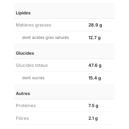
Lipides
Matières grasses
28.9 g
dont acides gras saturés
12.7 g
Glucides
Glucides totaux
47.6 g
dont sucres
15.4 g
Autres
Protéines
7.5 g
Fibres
2.1 g