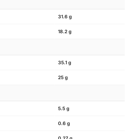
31.6 g
18.2 g
35.1 g
25 g
5.5 g
0.6 g
0.27 g