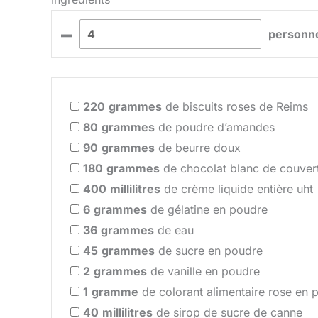
–
personn
220
grammes
de biscuits roses de Reims
80
grammes
de poudre d’amandes
90
grammes
de beurre doux
180
grammes
de chocolat blanc de couver
400
millilitres
de crème liquide entière uht
6
grammes
de gélatine en poudre
36
grammes
de eau
45
grammes
de sucre en poudre
2
grammes
de vanille en poudre
1
gramme
de colorant alimentaire rose en 
40
millilitres
de sirop de sucre de canne