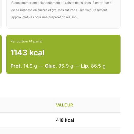
À consommer occasionnellement en raison de sa densité calorique et
de sa richesse en sucres et graisses saturées. Ces valeurs restent
approximatives pour une préparation maison.
Par portion (4 parts)
1143 kcal
Prot.
14.9 g —
Gluc.
95.9 g —
Lip.
86.5 g
VALEUR
418 kcal