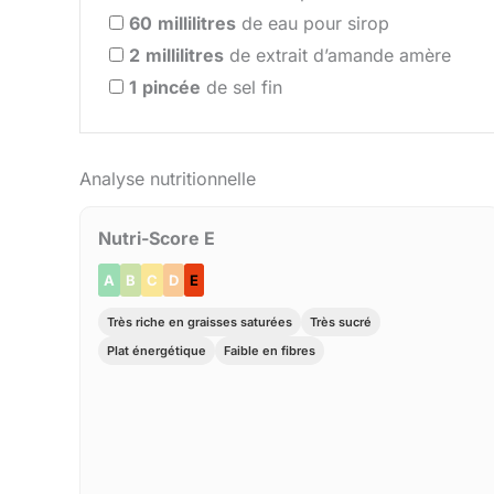
60
millilitres
de eau pour sirop
2
millilitres
de extrait d’amande amère
1
pincée
de sel fin
Analyse nutritionnelle
Nutri-Score E
A
B
C
D
E
Très riche en graisses saturées
Très sucré
Plat énergétique
Faible en fibres