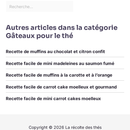
Style Classique Simple :
Doté d'une finition poli
miroir lisse pour un
aspect moderne et
raffiné, associé à un style
Autres articles dans la catégorie
classique et simple qui
Gâteaux pour le thé
s'adapte à toute
décoration de table, des
repas décontractés aux
Recette de muffins au chocolat et citron confit
occasions formelles.
Manche Ergonomique &
Recette facile de mini madeleines au saumon fumé
Facile à Utiliser : Le
manche conçu de
Recette facile de muffins à la carotte et à l’orange
manière ergonomique
offre une prise
Recette facile de carrot cake moelleux et gourmand
confortable et
Recette facile de mini carrot cakes moelleux
antidérapante, réduisant
la fatigue de la main lors
de l'utilisation et facilitant
la prise et la dégustation
des desserts, fruits,
Copyright © 2026 La récolte des thés
fromage et apéritifs.