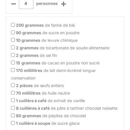
–
+
personnes
200
grammes
de farine de blé
90
grammes
de sucre en poudre
10
grammes
de levure chimique
2
grammes
de bicarbonate de soude alimentaire
2
grammes
de sel fin
15
grammes
de cacao en poudre non sucré
170
millilitres
de lait demi-écrémé longue
conservation
2
pièces
de œufs entiers
70
millilitres
de huile neutre
1
cuillère à café
de extrait de vanille
8
cuillères à café
de pâte à tartiner chocolat noisette
80
grammes
de pépites de chocolat
1
cuillère à soupe
de sucre glace