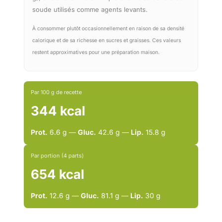
soude utilisés comme agents levants.
À consommer plutôt occasionnellement en raison de sa densité
calorique et de sa richesse en sucres et graisses. Ces valeurs
restent approximatives pour une préparation maison.
Par 100 g de recette
344 kcal
Prot.
6.6 g —
Gluc.
42.6 g —
Lip.
15.8 g
Par portion (4 parts)
654 kcal
Prot.
12.6 g —
Gluc.
81.1 g —
Lip.
30 g