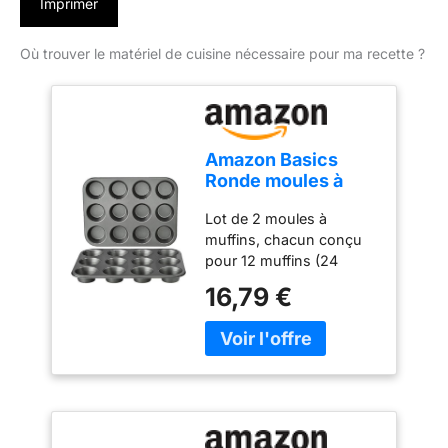
Imprimer
Où trouver le matériel de cuisine nécessaire pour ma recette ?
Amazon Basics
Ronde moules à
muffins en acier
Lot de 2 moules à
carbone
muffins, chacun conçu
antiadhésif, Lot de
pour 12 muffins (24
2, Gris
muffins au total) : idéal
16,79 €
pour cuire des muffins,
des cupcakes, etc. La
construction résistante
en acier carbone fournit
durabilité et chauffe
rapide et homogène pour
un brunissement