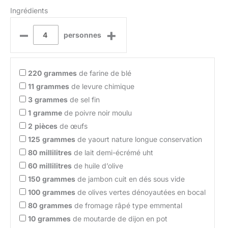
Ingrédients
–
+
personnes
220
grammes
de farine de blé
11
grammes
de levure chimique
3
grammes
de sel fin
1
gramme
de poivre noir moulu
2
pièces
de œufs
125
grammes
de yaourt nature longue conservation
80
millilitres
de lait demi-écrémé uht
60
millilitres
de huile d’olive
150
grammes
de jambon cuit en dés sous vide
100
grammes
de olives vertes dénoyautées en bocal
80
grammes
de fromage râpé type emmental
10
grammes
de moutarde de dijon en pot