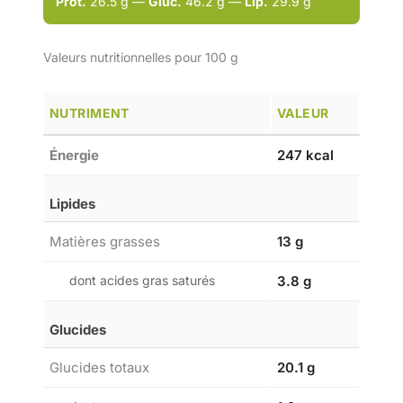
Prot.
26.5 g —
Gluc.
46.2 g —
Lip.
29.9 g
Valeurs nutritionnelles pour 100 g
NUTRIMENT
VALEUR
Énergie
247 kcal
Lipides
Matières grasses
13 g
dont acides gras saturés
3.8 g
Glucides
Glucides totaux
20.1 g