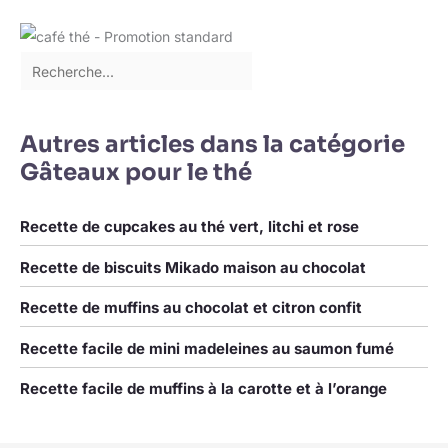
d'environ 35 ml chacun,
et rangées dans la
les mini bols sont
cuisine jusqu'à la
parfaitement portionnés
prochaine utilisation.
pour le ketchup, la
Large application: Pot
mayonnaise, le
sauce conviennent pour
guacamole et d'autres
servir des trempettes,
accompagnements
des sauces, des plats
Autres articles dans la catégorie
populaires de nombreux
d'accompagnement, des
Gâteaux pour le thé
plats ! UTILISATION
sirops, des vinaigrettes,
POLYVALENTE : Que ce
des collations ou
soit pour servir de la
d'autres plats délicieux.
Recette de cupcakes au thé vert, litchi et rose
confiture, de la viande ou
de la salade aux œufs au
Recette de biscuits Mikado maison au chocolat
petit-déjeuner, comme
bol à trempette lors d'un
Recette de muffins au chocolat et citron confit
barbecue ou comme bol
à épices, ces polyvalents
Recette facile de mini madeleines au saumon fumé
font bonne figure partout
! PRATIQUE ET PEU
Recette facile de muffins à la carotte et à l’orange
ENCOMBRANT : Les
petits bols de service en
acier inoxydable peuvent