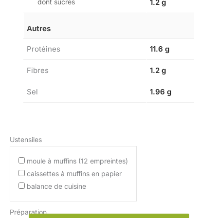
dont sucres
1.2 g
Autres
Protéines
11.6 g
Fibres
1.2 g
Sel
1.96 g
Ustensiles
moule à muffins (12 empreintes)
caissettes à muffins en papier
balance de cuisine
Préparation