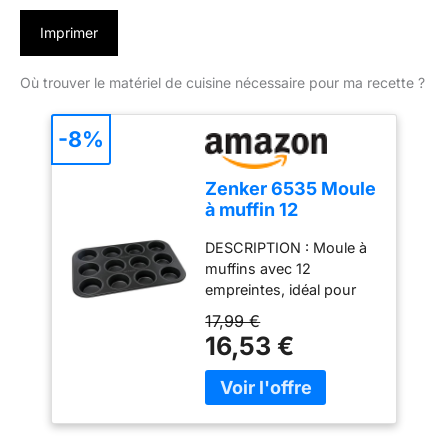
Imprimer
Où trouver le matériel de cuisine nécessaire pour ma recette ?
-8%
Zenker 6535 Moule
à muffin 12
empreintes, moule
DESCRIPTION : Moule à
à gâteau, moule
muffins avec 12
pour 12 muffins,
empreintes, idéal pour
moule à cupcake,
cuire des muffins aux
Acier, Noir, 38,5 x
17,99 €
pommes ou des muffins
26,5 x 3 cm
16,53 €
au chocolat LE PETIT + :
Dans notre moule à
gâteau vous pouvez
cuire des muffins et des
cupcakes. Avec ce moule