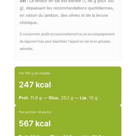
Sel :
La teneur en sel est élevée (1, 96 g pour 100
g), dépassant les recommandations quotidiennes,
en raison du jambon, des olives et de la levure
chimique.
À consommer plutôt occasionnellement ou en accompagnement
de légumes frais pour équilibrer l'apport en sel et en graisses
saturées.
Par 100 g de recette
247 kcal
Prot.
11.6 g —
Gluc.
20.1 g —
Lip.
13 g
Par portion (4 parts)
567 kcal