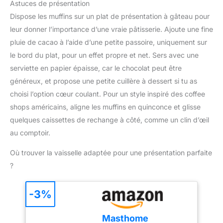
Astuces de présentation
la balance de cuisine à
former facilement et
zéro pour chaque nouvel
parfaitement des boules
Dispose les muffins sur un plat de présentation à gâteau pour
ingrédient, vous n'avez
de crème glacée, rendant
leur donner l’importance d’une vraie pâtisserie. Ajoute une fine
plus besoin de changer
le prélèvement simple et
pluie de cacao à l’aide d’une petite passoire, uniquement sur
de récipient ou de tout
pratique. Application
le bord du plat, pour un effet propre et net. Sers avec une
recommencer TRÈS
polyvalente : Convient à
PRATIQUE: dites adieu
la fois pour les réunions
serviette en papier épaisse, car le chocolat peut être
aux erreurs de
de famille et les services
généreux, et propose une petite cuillère à dessert si tu as
conversion grâce à la
de restaurant, répondant
choisi l’option cœur coulant. Pour un style inspiré des coffee
fonction liquide qui vous
à diverses demandes.
shops américains, aligne les muffins en quinconce et glisse
permet de passer
Durable et robuste :
facilement du sec au
fabriqué en métal de
quelques caissettes de rechange à côté, comme un clin d’œil
liquide, en unités
haute qualité, il est très
au comptoir.
métriquesg, ml, fl oz etlb
durable et peut résister à
oz PRÊT À L'EMPLOI:
une utilisation à long
Où trouver la vaisselle adaptée pour une présentation parfaite
2piles AAA sont incluses
terme. Passe au lave-
?
pour utiliser
vaisselle : nettoyez en
immédiatement votre
toute sécurité au lave-
balance de cuisine
-3%
vaisselle sans aucun
RANGEMENT SECURISE:
effet indésirable.
le design fin et le crochet
Masthome