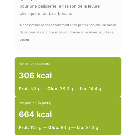
pour une pâtisserie, en raison de la levure
chimique et du bicarbonate.
À consommer occasionnellement et en petites portions, en raison
de sa densité calorique et de sa richesse en graisses saturées et
sucres.
Par 100 g de recette
306 kcal
Prot.
5.3 g —
Gluc.
38.3 g —
Lip.
14.4 g
Par portion (4 parts)
664 kcal
Prot.
11.5 g —
Gluc.
83 g —
Lip.
31.3 g