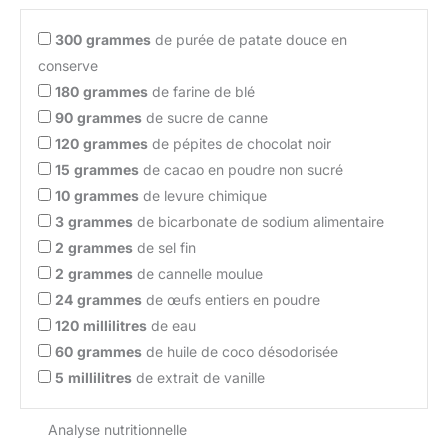
300
grammes
de purée de patate douce en
conserve
180
grammes
de farine de blé
90
grammes
de sucre de canne
120
grammes
de pépites de chocolat noir
15
grammes
de cacao en poudre non sucré
10
grammes
de levure chimique
3
grammes
de bicarbonate de sodium alimentaire
2
grammes
de sel fin
2
grammes
de cannelle moulue
24
grammes
de œufs entiers en poudre
120
millilitres
de eau
60
grammes
de huile de coco désodorisée
5
millilitres
de extrait de vanille
Analyse nutritionnelle