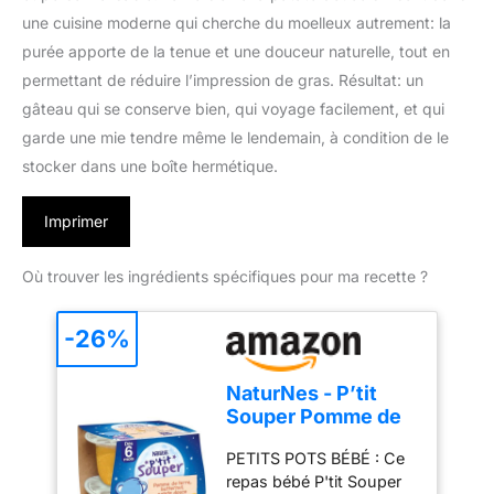
une cuisine moderne qui cherche du moelleux autrement: la
purée apporte de la tenue et une douceur naturelle, tout en
permettant de réduire l’impression de gras. Résultat: un
gâteau qui se conserve bien, qui voyage facilement, et qui
garde une mie tendre même le lendemain, à condition de le
stocker dans une boîte hermétique.
Imprimer
Où trouver les ingrédients spécifiques pour ma recette ?
-26%
NaturNes - P’tit
Souper Pomme de
Terre, Butternut,
PETITS POTS BÉBÉ : Ce
Patate Douce 6M
repas bébé P'tit Souper
2x200g