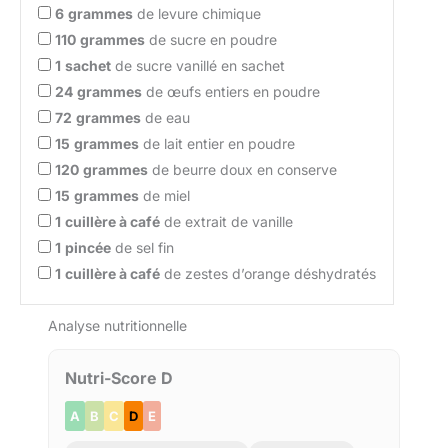
6
grammes
de levure chimique
110
grammes
de sucre en poudre
1
sachet
de sucre vanillé en sachet
24
grammes
de œufs entiers en poudre
72
grammes
de eau
15
grammes
de lait entier en poudre
120
grammes
de beurre doux en conserve
15
grammes
de miel
1
cuillère à café
de extrait de vanille
1
pincée
de sel fin
1
cuillère à café
de zestes d’orange déshydratés
Analyse nutritionnelle
Nutri-Score D
A
B
C
D
E