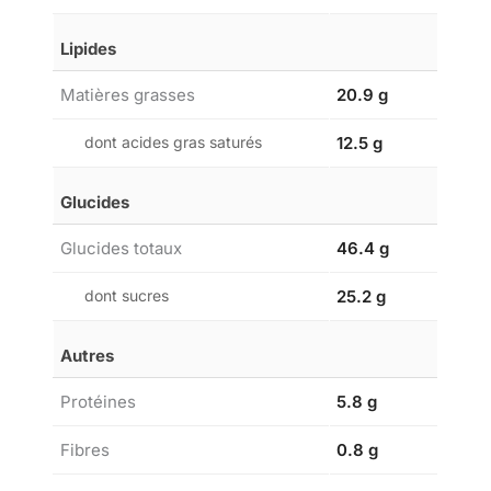
Lipides
Matières grasses
20.9 g
dont acides gras saturés
12.5 g
Glucides
Glucides totaux
46.4 g
dont sucres
25.2 g
Autres
Protéines
5.8 g
Fibres
0.8 g