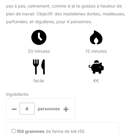
pas à pas, calmement, comme si je te guidais à hauteur de
plan de travail. Objectif: des madeleines dorées, moelleuses,
parfumées, et régulières, pour 4 personnes.
20 minutes
12 minutes
facile
€€
Ingrédients
–
+
personnes
150
grammes
de farine de blé t55