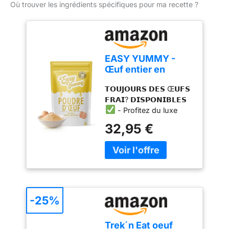
Où trouver les ingrédients spécifiques pour ma recette ?
EASY YUMMY -
Œuf entier en
poudre pour la
𝗧𝗢𝗨𝗝𝗢𝗨𝗥𝗦 𝗗𝗘𝗦 Œ𝗨𝗙𝗦
cuisine (1kg), 100%
𝗙𝗥𝗔𝗜? 𝗗𝗜𝗦𝗣𝗢𝗡𝗜𝗕𝗟𝗘𝗦
d'œuf en poudre
- Profitez du luxe
d'avoir l'équivalent de 80
32,95 €
œufs frais à portée de
main à tout moment.
Notre poudre d'œufs
déshydratés vous
garantit de ne jamais
manquer de cet
ingrédient essentiel,
-25%
facilitant ainsi vos
préparations culinaires et
Trek´n Eat oeuf
pâtissières. 𝗦𝗔𝗡𝗦