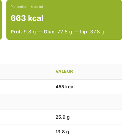
Par portion (4 parts)
663 kcal
Prot.
9.8 g —
Gluc.
72.8 g —
Lip.
37.8 g
VALEUR
455 kcal
25.9 g
13.8 g