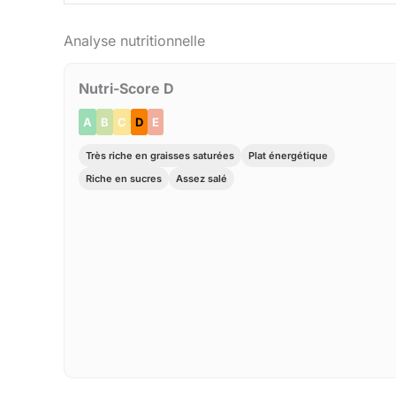
Analyse nutritionnelle
Nutri-Score D
A
B
C
D
E
Très riche en graisses saturées
Plat énergétique
Riche en sucres
Assez salé