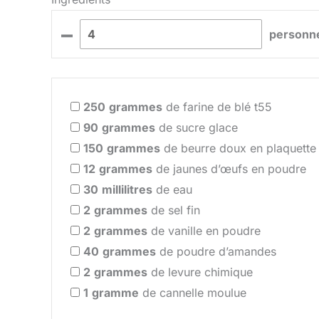
–
personn
250
grammes
de farine de blé t55
90
grammes
de sucre glace
150
grammes
de beurre doux en plaquette
12
grammes
de jaunes d’œufs en poudre
30
millilitres
de eau
2
grammes
de sel fin
2
grammes
de vanille en poudre
40
grammes
de poudre d’amandes
2
grammes
de levure chimique
1
gramme
de cannelle moulue