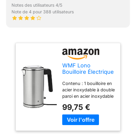
Notes des utilisateurs 4/5
Note de 4 pour 388 utilisateurs
WMF Lono
Bouilloire Électrique
Capacité 1,3 L
Contenu : 1 bouilloire en
Double Paroi
acier inoxydable à double
Manipulation sans
paroi en acier inoxydable
Brûlure Grâce à son
mat Cromargan (26,2 x
Isolation Thermique
99,75 €
23,4 x 14,2 cm, volume
WMF Safety Touch
min. 0,5 à 1,3 litre, 2400
Inox Cromargan
W, longueur de câble 1
Design 2400 W
m), 1 base d'appareil
0413210011
avec enrouleur de câble -