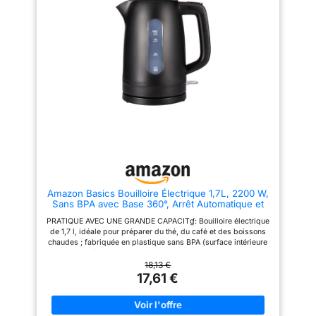
intégré à l’interrupteur
UTILISATION FACILE -
d’alimentation s’allume lorsque
Couvercle à ressort avec large
la bouilloire est en marche
ouverture ; Ouverture d’un
simple bouton pour éviter tout
contact avec la vapeur ;
Nettoyage facilité PRATIQUE ET
SANS FIL - Base pivotante 360°
et range-cordon intégré ;
Bouilloire facile à poser et à
soulever ; Longueur du câble
ajustable pour un rangement
soigné
Amazon Basics Bouilloire Électrique 1,7L, 2200 W,
Sans BPA avec Base 360°, Arrêt Automatique et
Filtre Anti-Calcaire Amovible, Noir Mat
PRATIQUE AVEC UNE GRANDE CAPACITɠ: Bouilloire électrique
de 1,7 l, idéale pour préparer du thé, du café et des boissons
chaudes ; fabriquée en plastique sans BPA (surface intérieure
uniquement) avec une élégante finition noire mate CHAUFFE
RAPIDE: 2200W/240V pour une préparation rapide, parfaite
18,13 €
pour un usage quotidien efficace DESIGN FONCTIONNEL:
17,61 €
Bouilloire détachable du socle pour un service facile; base
pivotante à 360° avec range-cordon intégré CONÇU POUR
DURER: Équipée du système thermostatique Strix réputé, gage