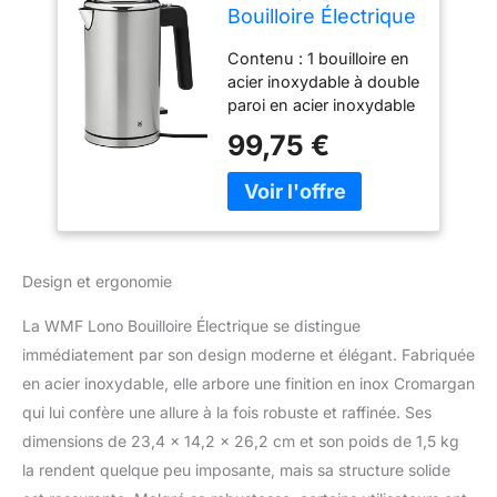
Bouilloire Électrique
Capacité 1,3 L
Contenu : 1 bouilloire en
Double Paroi
acier inoxydable à double
Manipulation sans
paroi en acier inoxydable
Brûlure Grâce à son
mat Cromargan (26,2 x
Isolation Thermique
99,75 €
23,4 x 14,2 cm, volume
WMF Safety Touch
min. 0,5 à 1,3 litre, 2400
Inox Cromargan
W, longueur de câble 1
Design 2400 W
m), 1 base d'appareil
0413210011
avec enrouleur de câble -
numéro d'article
Design et ergonomie
0413210011 Le boîtier
Safety-Touch situé sous
La WMF Lono Bouilloire Électrique se distingue
la poignée peut être
immédiatement par son design moderne et élégant. Fabriquée
touché pendant la
en acier inoxydable, elle arbore une finition en inox Cromargan
cuisson Niveau de
sécurité élevé grâce à la
qui lui confère une allure à la fois robuste et raffinée. Ses
protection contre le
dimensions de 23,4 x 14,2 x 26,2 cm et son poids de 1,5 kg
fonctionnement à sec et
la rendent quelque peu imposante, mais sa structure solide
à la surchauffe, à l'arrêt