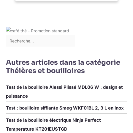
de fiabilité et de durabilité UTILISATION SÛRE: Arrêt
automatique, protection contre la surchauffe et poignée isolante
pour une utilisation en toute sécurité ENTRETIEN FACILE: Large
ouverture du couvercle pour un nettoyage et un remplissage
aisés, filtre amovible pour un entretien simple et rapide
Autres articles dans la catégorie
Théières et bouilloires
Test de la bouilloire Alessi Plissé MDL06 W : design et
puissance
Test : bouilloire sifflante Smeg WKF01BL 2, 3 L en inox
Test de la bouilloire électrique Ninja Perfect
Temperature KT201EUSTGD