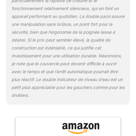
particulièrement la rapidité de chauffe et le
sans fil avec base
fonctionnement relativement silencieux, qui en font un
d'appareil séparée avec
enrouleur de câble. Filtre
appareil performant au quotidien. La double paroi assure
à eau à la chaux
une manipulation sans brûlure, un point fort pour la
amovible et lavable Type
sécurité, bien que l’ergonomie de la poignée laisse à
de connecteur-
désirer. Si le prix peut sembler élevé, la qualité de
type_cef_2pin_eu
construction est indéniable, ce qui justifie cet
investissement pour une utilisation durable. Néanmoins,
je note que le couvercle peut devenir difficile à ouvrir
avec le temps et que l’arrêt automatique pourrait être
plus réactif. Le double indicateur de niveau d’eau est un
petit plus appréciable pour les gauchers comme pour les
droitiers.