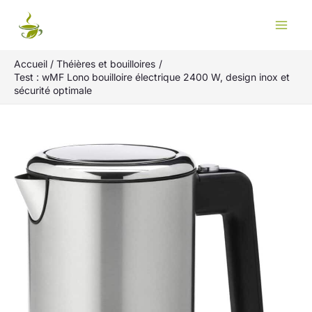
Aller
Rechercher
au
contenu
Accueil
Théières et bouilloires
Test : wMF Lono bouilloire électrique 2400 W, design inox et
sécurité optimale