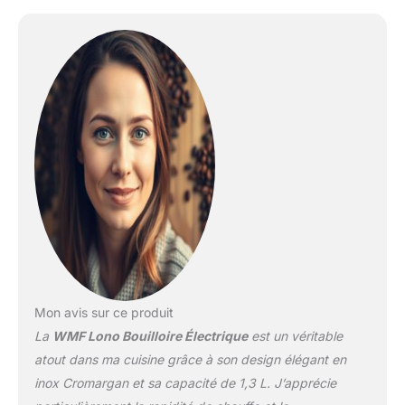
numéro d'article
0413210011 Le boîtier
Safety-Touch situé sous
la poignée peut être
touché pendant la
cuisson Niveau de
sécurité élevé grâce à la
protection contre le
fonctionnement à sec et
à la surchauffe, à l'arrêt
automatique de la
cuisson et au
verrouillage du couvercle
Élément chauffant en
acier inoxydable
dissimulé. Indicateur de
Mon avis sur ce produit
niveau d'eau interne.
La
WMF Lono Bouilloire Électrique
est un véritable
Ouverture pratique du
couvercle d'une seule
atout dans ma cuisine grâce à son design élégant en
main sur simple pression
inox Cromargan et sa capacité de 1,3 L. J’apprécie
d'un bouton Bouilloire