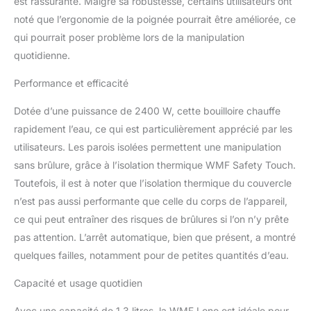
est rassurante. Malgré sa robustesse, certains utilisateurs ont
automatique de la
cuisson et au
noté que l’ergonomie de la poignée pourrait être améliorée, ce
verrouillage du couvercle
qui pourrait poser problème lors de la manipulation
Élément chauffant en
quotidienne.
acier inoxydable
dissimulé. Indicateur de
Performance et efficacité
niveau d'eau interne.
Ouverture pratique du
Dotée d’une puissance de 2400 W, cette bouilloire chauffe
couvercle d'une seule
rapidement l’eau, ce qui est particulièrement apprécié par les
main sur simple pression
utilisateurs. Les parois isolées permettent une manipulation
d'un bouton Bouilloire
sans fil avec base
sans brûlure, grâce à l’isolation thermique WMF Safety Touch.
d'appareil séparée avec
Toutefois, il est à noter que l’isolation thermique du couvercle
enrouleur de câble. Filtre
n’est pas aussi performante que celle du corps de l’appareil,
à eau à la chaux
ce qui peut entraîner des risques de brûlures si l’on n’y prête
amovible et lavable Type
de connecteur-
pas attention. L’arrêt automatique, bien que présent, a montré
type_cef_2pin_eu
quelques failles, notamment pour de petites quantités d’eau.
Capacité et usage quotidien
Avec une capacité de 1,3 litres, la WMF Lono est idéale pour