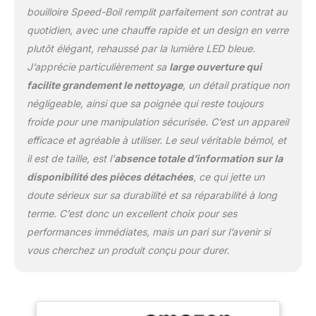
Base pivotante : avec
bouilloire Speed-Boil remplit parfaitement son contrat au
une base pivotante à
quotidien, avec une chauffe rapide et un design en verre
360°, vous pouvez
facilement atteindre la
plutôt élégant, rehaussé par la lumière LED bleue.
chaudière sous tous les
J’apprécie particulièrement sa
large ouverture qui
angles. Hors de la base,
facilite grandement le nettoyage
, un détail pratique non
la bouilloire électrique est
négligeable, ainsi que sa poignée qui reste toujours
entièrement sans fil pour
froide pour une manipulation sécurisée. C’est un appareil
un versement en
douceur. Rangez
efficace et agréable à utiliser. Le seul véritable bémol, et
soigneusement le câble
il est de taille, est l’
absence totale d’information sur la
sous la base dans une
disponibilité des pièces détachées
, ce qui jette un
fente de rangement
doute sérieux sur sa durabilité et sa réparabilité à long
spécialement
développée. Design
terme. C’est donc un excellent choix pour ses
ergonomique : cette
performances immédiates, mais un pari sur l’avenir si
théière électrique
vous cherchez un produit conçu pour durer.
dispose d'un filtre en filet
intégré, qui vous permet
de placer des sachets de
thé ou de fruits dans
l'eau simplement en