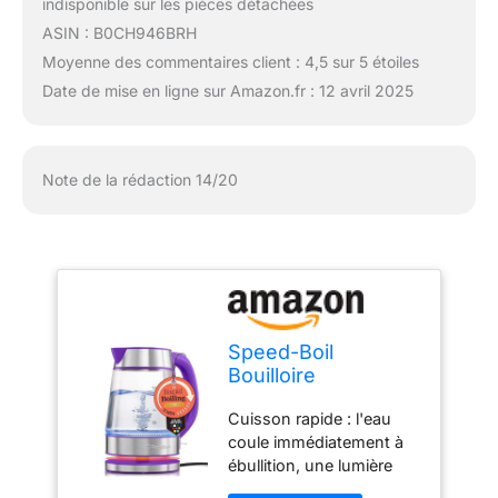
indisponible sur les pièces détachées
ASIN : B0CH946BRH
Moyenne des commentaires client : 4,5 sur 5 étoiles
Date de mise en ligne sur Amazon.fr : 12 avril 2025
Note de la rédaction 14/20
Speed-Boil
Bouilloire
électrique, 1,7 L,
Cuisson rapide : l'eau
1500 W, verre
coule immédiatement à
borosilicate pour
ébullition, une lumière
café et thé, facile à
bleue qui illumine
nettoyer, ouverture