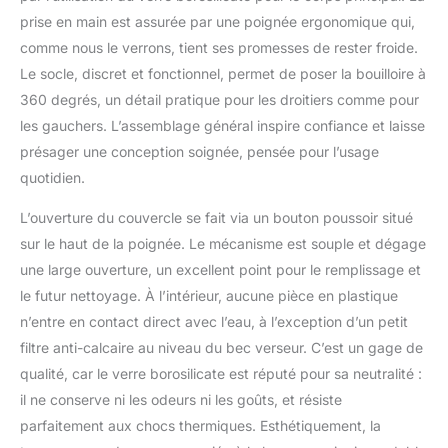
l'eau et la poignée reste
prise en main est assurée par une poignée ergonomique qui,
froide pour un
fonctionnement sûr. «
comme nous le verrons, tient ses promesses de rester froide.
Attention ! Ne pas verser
Le socle, discret et fonctionnel, permet de poser la bouilloire à
avec le couvercle ouvert
360 degrés, un détail pratique pour les droitiers comme pour
Base pivotante : avec
les gauchers. L’assemblage général inspire confiance et laisse
une base pivotante à
360°, vous pouvez
présager une conception soignée, pensée pour l’usage
facilement atteindre la
quotidien.
chaudière sous tous les
angles. Hors de la base,
L’ouverture du couvercle se fait via un bouton poussoir situé
la bouilloire électrique est
sur le haut de la poignée. Le mécanisme est souple et dégage
entièrement sans fil pour
une large ouverture, un excellent point pour le remplissage et
un versement en
douceur. Rangez
le futur nettoyage. À l’intérieur, aucune pièce en plastique
soigneusement le câble
n’entre en contact direct avec l’eau, à l’exception d’un petit
sous la base dans une
filtre anti-calcaire au niveau du bec verseur. C’est un gage de
fente de rangement
qualité, car le verre borosilicate est réputé pour sa neutralité :
spécialement
il ne conserve ni les odeurs ni les goûts, et résiste
développée. Design
ergonomique : cette
parfaitement aux chocs thermiques. Esthétiquement, la
théière électrique