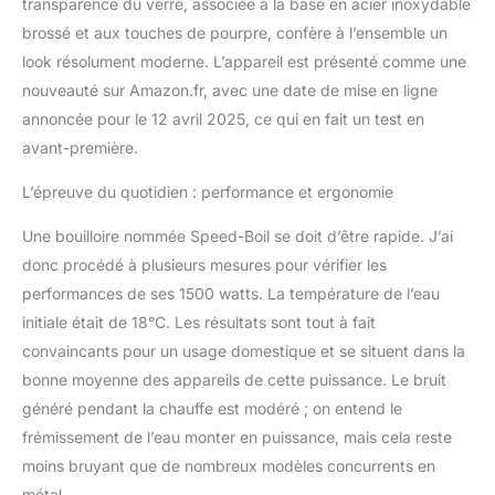
transparence du verre, associée à la base en acier inoxydable
dispose d'un filtre en filet
brossé et aux touches de pourpre, confère à l’ensemble un
intégré, qui vous permet
look résolument moderne. L’appareil est présenté comme une
de placer des sachets de
thé ou de fruits dans
nouveauté sur Amazon.fr, avec une date de mise en ligne
l'eau simplement en
annoncée pour le 12 avril 2025, ce qui en fait un test en
passant par l'eau. La
avant-première.
partie supérieure s'ouvre
en appuyant sur un
L’épreuve du quotidien : performance et ergonomie
bouton, et la large
ouverture facilite le
Une bouilloire nommée Speed-Boil se doit d’être rapide. J’ai
remplissage et le
donc procédé à plusieurs mesures pour vérifier les
nettoyage. Avec une
performances de ses 1500 watts. La température de l’eau
base pivotante à 360°,
vous pouvez facilement
initiale était de 18°C. Les résultats sont tout à fait
atteindre la chaudière
convaincants pour un usage domestique et se situent dans la
H2O sous tous les
bonne moyenne des appareils de cette puissance. Le bruit
angles. Hors de la base,
généré pendant la chauffe est modéré ; on entend le
la bouilloire électrique est
entièrement sans fil pour
frémissement de l’eau monter en puissance, mais cela reste
un versement en
moins bruyant que de nombreux modèles concurrents en
douceur. Rangez
métal.