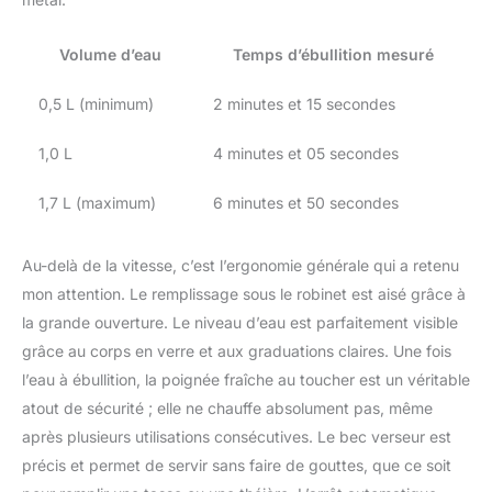
soigneusement le câble
sous la base dans une
Volume d’eau
Temps d’ébullition mesuré
fente de rangement
spécialement
développée. Verre
0,5 L (minimum)
2 minutes et 15 secondes
durable : fabriqué en
verre borosilicate
1,0 L
4 minutes et 05 secondes
attrayant et en acier
inoxydable brossé 304,
1,7 L (maximum)
6 minutes et 50 secondes
le chauffe-eau durera de
nombreuses années et
donnera à votre cuisine
Au-delà de la vitesse, c’est l’ergonomie générale qui a retenu
un charme unique.
mon attention. Le remplissage sous le robinet est aisé grâce à
L'extérieur est brillant et
la grande ouverture. Le niveau d’eau est parfaitement visible
sans taches avec des
grâce au corps en verre et aux graduations claires. Une fois
mesures marquées pour
un versement précis.
l’eau à ébullition, la poignée fraîche au toucher est un véritable
atout de sécurité ; elle ne chauffe absolument pas, même
après plusieurs utilisations consécutives. Le bec verseur est
précis et permet de servir sans faire de gouttes, que ce soit