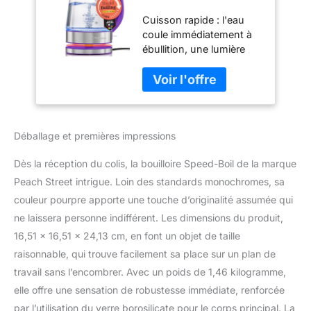
électrique, 1,7 L,
Cuisson rapide : l'eau
1500 W, verre
coule immédiatement à
borosilicate pour
ébullition, une lumière
café et thé, facile à
bleue qui illumine
nettoyer, ouverture
majestueusement la
large, arrêt
bouilloire électrique. 1500
automatique,
watts et un contrôleur de
poignée fraîche au
loutre offrent une vitesse
toucher, lumière
Déballage et premières impressions
et des performances
LED
supplémentaires.
Dès la réception du colis, la bouilloire Speed-Boil de la marque
Fonctionnement sûr :
une technique d'arrêt
Peach Street intrigue. Loin des standards monochromes, sa
automatique éteint le
couleur pourpre apporte une touche d’originalité assumée qui
chauffe-eau dès que
ne laissera personne indifférent. Les dimensions du produit,
l'eau bout pour éviter
16,51 x 16,51 x 24,13 cm, en font un objet de taille
l'ébullition à sec.
L'élément chauffant
raisonnable, qui trouve facilement sa place sur un plan de
caché garantit
travail sans l’encombrer. Avec un poids de 1,46 kilogramme,
qu'aucune substance
elle offre une sensation de robustesse immédiate, renforcée
toxique ne pénètre dans
par l’utilisation du verre borosilicate pour le corps principal. La