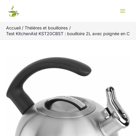
Aller
Rechercher
au
contenu
Accueil
Théières et bouilloires
Test KitchenAid KST20CBST : bouilloire 2L avec poignée en C