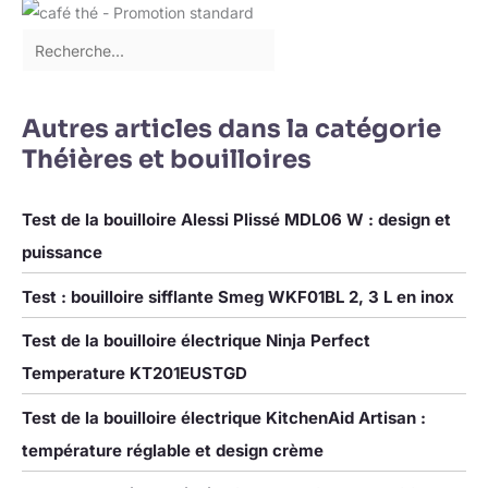
Abschaltung, um die Sicherheit
est facile d'enlever le calcaire et le tartre des murs et de la
des Benutzers zu
plaque chauffante en faisant bouillir du vinaigre ou du jus de
gewährleisten.Bitte beachten:
citron mélangé à de l'eau.
Um die Lebensdauer zu
verlängern, ist der Griff des
Wasserkochers aus Kunststoff
und mit einer holzfarbenen
Beschichtung beschichtet. 【1,5
Autres articles dans la catégorie
Liter Fassungsvermögen】Die
Théières et bouilloires
große Kapazität von 1,5L reicht
für bis zu 6 Tassen Wasser
(250ml).Neben vielen
Funktionen sind die
Test de la bouilloire Alessi Plissé MDL06 W : design et
holzfarbenen Griffe ein echter
Hingucker und lassen sich
puissance
nahtlos in jedes Küchendesign
integrieren./WEEE Nr.: DE
5703080
Test : bouilloire sifflante Smeg WKF01BL 2, 3 L en inox
Test de la bouilloire électrique Ninja Perfect
Temperature KT201EUSTGD
Test de la bouilloire électrique KitchenAid Artisan :
température réglable et design crème