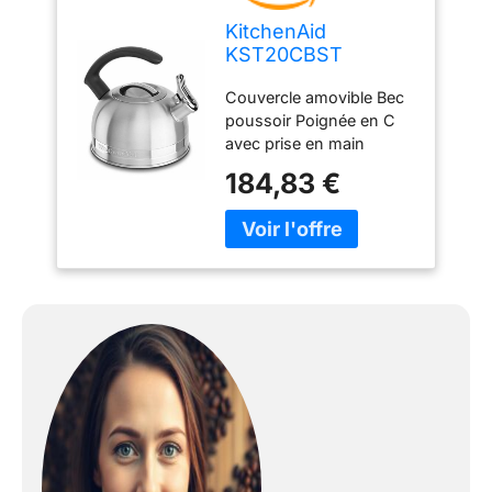
KitchenAid
KST20CBST
Bouilloire avec
Couvercle amovible Bec
poignée en C et
poussoir Poignée en C
bande de garniture,
avec prise en main
2 litres
confortable Facile à
184,83 €
nettoyer Bande de
garniture attrayante