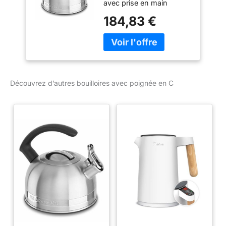
avec prise en main
2 litres
confortable Facile à
184,83 €
nettoyer Bande de
garniture attrayante
Découvrez d’autres bouilloires avec poignée en C