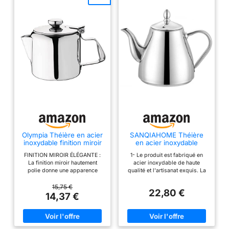
Olympia Théière en acier
SANQIAHOME Théière
inoxydable finition miroir
en acier inoxydable
410ml/14 oz, argent,
Cafetière 1,2 litres
FINITION MIROIR ÉLÉGANTE :
1- Le produit est fabriqué en
poignée double couche
La finition miroir hautement
acier inoxydable de haute
résistante à la chaleur,
polie donne une apparence
qualité et l'artisanat exquis. La
finition miroir hautement
classique et sophistiquée à la
surface est polie miroir et a un
polie, passe au lave
théière ACIER INOXYDABLE
design élégant. Que ce soit à la
15,75 €
vaisselle, théière
22,80 €
DURABLE : Un matériau solide
maison ou au restaurant, le
14,37 €
compacte, K677
offre une grande durabilité et
produit n'est pas seulement une
résistance à la corrosion
théière, mais aussi une œuvre
CONCEPTION DU COUVERCLE
d'art. 2- Le produit peut être
À CHARNIÈRE : Le couvercle est
équipé d'un infuseur délicat et