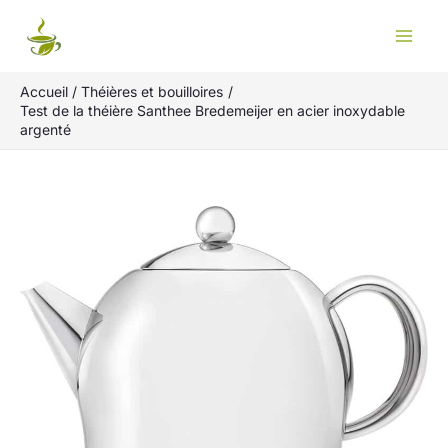
Aller
Rechercher
au
contenu
Accueil
Théières et bouilloires
Test de la théière Santhee Bredemeijer en acier inoxydable
argenté