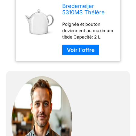
Bredemeijer
5310MS Théière
Santhee Acier
Poignée et bouton
Inoxydable Argent
deviennent au maximum
175 x 256 x 209 cm
tiède Capacité: 2 L
Matériel: acier inoxydable
Verser de façon optimale
et sans goutter Métal
brillant avec poignée inox
Carafe & Vaisselle
Contenu 2,0L