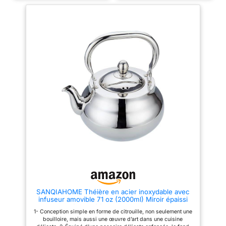
solidement fixé à la théière,
fin. Si vous avez besoin de
garantissant qu'il reste en place
configurer un infuseur, veuillez
et retient la chaleur pour une
sélectionner la catégorie avec
infusion plus chaude PRATIQUE
infuseur lors de l'achat. 3-
À RECHARGER : La large
Grande ouverture de casserole,
ouverture permet de remplir la
peut entrer directement dans le
théière avec votre thé préféré à
pot pour nettoyer la bouilloire.
la fois simple et rapide FORME
▶▶▶4- La bouilloire est
GAIN D'ESPACE : La théière
adaptée à la plupart des
d'une capacité de 410 ml est
plaques à induction, et
présentée dans un format
certaines plaques à induction
compact pour aider à préserver
produites avant 2012 ne peuvent
un espace précieux, qu'elle soit
pas être induites. 5- Le produit
utilisée ou rangée VERSEMENT
est adapté pour la maison ou le
SÛR ET SANS EFFORT :
restaurant, et peut également
Comprend une poignée double
être utilisé comme cadeau pour
couche résistante à la chaleur
vos proches ou amis.
pour une manipulation
confortable et un grand bec
verseur pour un versement
précis, tout en étant facile à
nettoyer au lave-vaisselle
SANQIAHOME Théière en acier inoxydable avec
infuseur amovible 71 oz (2000ml) Miroir épaissi
poli cuisinière Théière pour herbes et infusion
1- Conception simple en forme de citrouille, non seulement une
bouilloire, mais aussi une œuvre d’art dans une cuisine