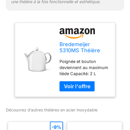
une théière à la fois fonctionnelle et esthétique.
Bredemeijer
5310MS Théière
Santhee Acier
Poignée et bouton
Inoxydable Argent
deviennent au maximum
175 x 256 x 209 cm
tiède Capacité: 2 L
Matériel: acier inoxydable
Verser de façon optimale
et sans goutter Métal
brillant avec poignée inox
Carafe & Vaisselle
Découvrez d’autres théières en acier inoxydable
Contenu 2,0L
-9%