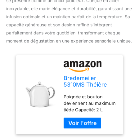
se présente comme un choix judicieux. Conçue en acier
inoxydable, elle marie élégance et durabilité, garantissant une
infusion optimale et un maintien parfait de la température. Sa
capacité généreuse et son design raffiné s’intègrent
parfaitement dans votre quotidien, transformant chaque
moment de dégustation en une expérience sensorielle unique.
Bredemeijer
5310MS Théière
Santhee Acier
Poignée et bouton
Inoxydable Argent
deviennent au maximum
175 x 256 x 209 cm
tiède Capacité: 2 L
Matériel: acier inoxydable
Verser de façon optimale
et sans goutter Métal
brillant avec poignée inox