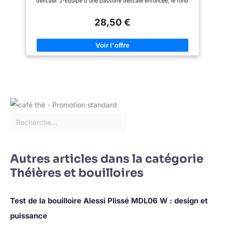
délicate. 2-Équipé d’une passoire délicate enfoncée, le fond
de la passoire n’est qu’à 2 cm du fond de la bouilloire et le thé
est complètement imbibé. 3-L’ensemble du produit est fait
28,50 €
d’une plaque d’acier inoxydable épaissie de qualité
alimentaire, et la surface est faite d’un processus de polissage
miroir exquis. 4- Le produit convient pour une utilisation dans
les cuisinières à gaz, les cuisinières électriques ou les
cuisinières à induction, et convient également au nettoyage au
lave-vaisselle. 5- Le produit convient à la fois à un usage
domestique et à une capacité de restaurant : 2000 ml.
Autres articles dans la catégorie
Théières et bouilloires
Test de la bouilloire Alessi Plissé MDL06 W : design et
puissance