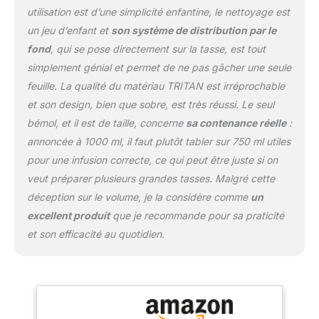
utilisation est d’une simplicité enfantine, le nettoyage est
www.grosche.ca/eau de
sécurité Les produits
un jeu d’enfant et
son système de distribution par le
internationaux ont des
fond
, qui se pose directement sur la tasse, est tout
délais séparés, ils
simplement génial et permet de ne pas gâcher une seule
peuvent être causés par
feuille. La qualité du matériau TRITAN est irréprochable
les produits locaux, y
et son design, bien que sobre, est très réussi. Le seul
compris la forme, les
indications d'âge et la
bémol, et il est de taille, concerne
sa contenance réelle
:
langue du produit, les
annoncée à 1000 ml, il faut plutôt tabler sur 750 ml utiles
étiquettes ou les
pour une infusion correcte, ce qui peut être juste si on
instructions.
veut préparer plusieurs grandes tasses. Malgré cette
déception sur le volume, je la considère comme
un
excellent produit
que je recommande pour sa praticité
et son efficacité au quotidien.