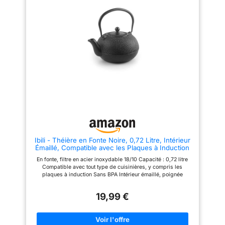
verre peut être placée
à nettoyer
Théière Sûre
directement sur le feu ouvert, le
Elle est fabriquée en verre
micro-ondes ou la cuisinière
borosilicaté sans plomb,
radiante. Facile à assembler et
utilisant un filtre en acier
à utiliser. Facile à assembler et
inoxydable 304 de qualité
à utiliser. 【Infuseur et
alimentaire, ne peut pas se
couvercle amovibles】
fissurer dans la différence de
L'infuseur en acier inoxydable
température de -20 ℃ à 150 ℃.
304 est amovible afin que vous
puissiez utiliser cette bouteille
Facile à Utiliser
Les
comme une tasse à lait. Le trou
théières peuvent être chauffées
de 0,4 mm du filtre facilite le
dans un poêle. Passe au lave-
filtrage des plus petits thés
vaisselle, pour réduire la
laissés à l'extérieur. Si
collision de la théière dans le
l'infuseur ne peut pas rester
lave-vaisselle, gardez la
immobile lors du versement,
distance avec les autres plats
essayez de viser l'une des 3
lors du lavage. Le lavage à la
bulles sur la poignée. 【Bec
main est également
Ibili - Théière en Fonte Noire, 0,72 Litre, Intérieur
verseur anti-goutte et poignée
recommandé.
Achetez en
Émaillé, Compatible avec les Plaques à Induction
confortable】 cette théière a un
toute Confiance
Notre
bec verseur anti-goutte pour
En fonte, filtre en acier inoxydable 18/10 Capacité : 0,72 litre
produit contient des instructions
garantir qu'il n'y a pas de
Compatible avec tout type de cuisinières, y compris les
de fabrication de thé exquises
déversement et de manière
plaques à induction Sans BPA Intérieur émaillé, poignée
pour vous apprendre à faire du
concentrée lorsque vous versez
pliante. Filtre en acier inoxydable inclus. Théière au modèle
thé beau et délicieux. nous
du thé, elle ne fait plus de
élégant qui garde le thé au chaud très longtemps. Vous pourrez
pouvons offrir un remplacement
désordre. Poignée extra
19,99 €
ainsi laisser la théière sur votre table sans avoir besoin de la
lors de la réception d'une
épaisse pour plus de confort et
réchauffer.
théière cassée
une prise en main sûre.