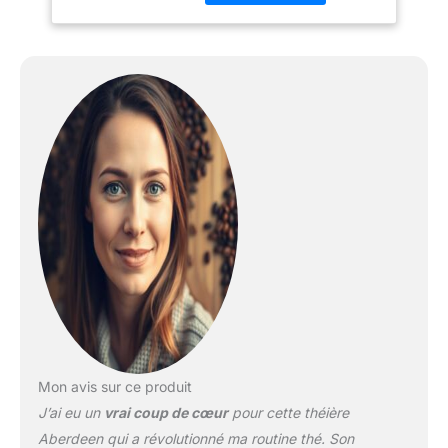
briser la tasse parfaite de
thé à feuilles mortes.
Allow minutes to steep
then place over your
favorite mug. Easy
peasy-1-2-3 Grande taille
est un produit certifié B
Corporation, qui est la
plus haute certification
pour un business qui fait
du bien social avec ses
profits. Apprenez plus
loin en visitant leur site
web. L'avantage de ce
produit créera également
5 jours de boisson sûre
pour une personne en
nécessité par le grand
produit de l'eau - Pour
Mon avis sur ce produit
plus d'informations,
J’ai eu un
vrai coup de cœur
pour cette théière
veuillez visiter le site du
Aberdeen qui a révolutionné ma routine thé. Son
fabricant à