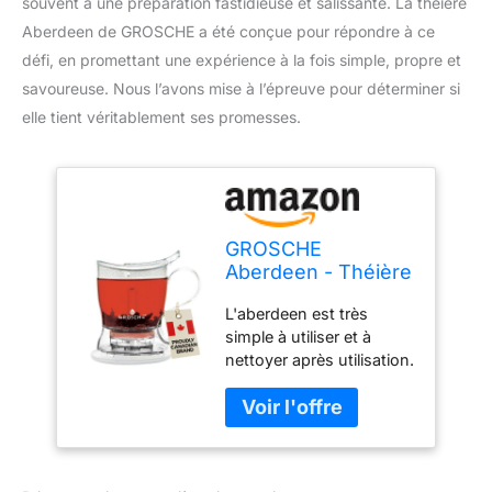
souvent à une préparation fastidieuse et salissante. La théière
Aberdeen de GROSCHE a été conçue pour répondre à ce
défi, en promettant une expérience à la fois simple, propre et
savoureuse. Nous l’avons mise à l’épreuve pour déterminer si
elle tient véritablement ses promesses.
GROSCHE
Aberdeen - Théière
- Sans BPA et en
L'aberdeen est très
Tritan de qualité
simple à utiliser et à
alimentaire (1000
nettoyer après utilisation.
ml)
Il suffit d'ajouter du thé
et de l'eau chaude pour
briser la tasse parfaite de
thé à feuilles mortes.
Allow minutes to steep