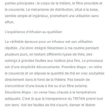
parties principales : le corps de la théière, le filtre amovible et
délais séparés, ils
le couvercle. Le mécanisme de distribution, situé à la base,
peuvent être causés par
les produits locaux, y
semble simple et ingénieux, promettant une utilisation sans
compris la forme, les
effort.
indications d'âge et la
langue du produit, les
L’expérience d’infusion au quotidien
étiquettes ou les
instructions.
La véritable épreuve pour un infuseur est son utilisation
répétée. J’ai donc intégré l’Aberdeen à ma routine pendant
plusieurs jours, en testant différents types de thés, des
oolongs à grandes feuilles aux rooibos plus fins. Le processus
est d’une simplicité déconcertante. Première étape : on retire
le couvercle et on dépose la quantité de thé en vrac souhaitée
directement dans le fond de la théière. Pas besoin de
s’encombrer d’une boule à thé ou d’un filtre externe.
Deuxième étape : on verse l’eau chaude à la température
adéquate. C’est là que la transparence du TRITAN prend tout
son sens. Voir les feuilles de thé s’ouvrir, danser et libérer