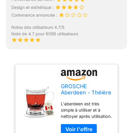
Design et esthétique :
Contenance annoncée :
Notes des utilisateurs 4.7/5
Note de 4.7 pour 6056 utilisateurs
GROSCHE
Aberdeen - Théière
- Sans BPA et en
L'aberdeen est très
Tritan de qualité
simple à utiliser et à
alimentaire (1000
nettoyer après utilisation.
ml)
Il suffit d'ajouter du thé
et de l'eau chaude pour