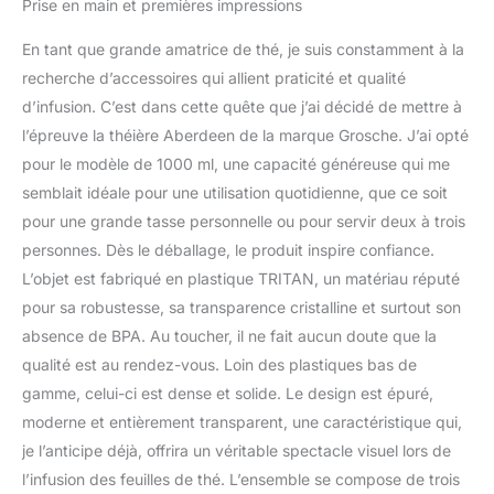
Prise en main et premières impressions
then place over your
favorite mug. Easy
En tant que grande amatrice de thé, je suis constamment à la
peasy-1-2-3 Grande taille
est un produit certifié B
recherche d’accessoires qui allient praticité et qualité
Corporation, qui est la
d’infusion. C’est dans cette quête que j’ai décidé de mettre à
plus haute certification
l’épreuve la théière Aberdeen de la marque Grosche. J’ai opté
pour un business qui fait
pour le modèle de 1000 ml, une capacité généreuse qui me
du bien social avec ses
profits. Apprenez plus
semblait idéale pour une utilisation quotidienne, que ce soit
loin en visitant leur site
pour une grande tasse personnelle ou pour servir deux à trois
web. L'avantage de ce
personnes. Dès le déballage, le produit inspire confiance.
produit créera également
L’objet est fabriqué en plastique TRITAN, un matériau réputé
5 jours de boisson sûre
pour sa robustesse, sa transparence cristalline et surtout son
pour une personne en
nécessité par le grand
absence de BPA. Au toucher, il ne fait aucun doute que la
produit de l'eau - Pour
qualité est au rendez-vous. Loin des plastiques bas de
plus d'informations,
gamme, celui-ci est dense et solide. Le design est épuré,
veuillez visiter le site du
moderne et entièrement transparent, une caractéristique qui,
fabricant à
www.grosche.ca/eau de
je l’anticipe déjà, offrira un véritable spectacle visuel lors de
sécurité Les produits
l’infusion des feuilles de thé. L’ensemble se compose de trois
internationaux ont des