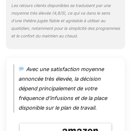
assure une sécurité
Les retours clients disponibles se traduisent par une
supplémentaire
moyenne très élevée (4,8/5), ce qui va dans le sens
Utilisation
d’une théière jugée fiable et agréable à utiliser au
polyvalente : Grâce à
ses 8 programmes
quotidien, notamment pour la simplicité des programmes
préréglés et sa
et le confort du maintien au chaud.
sélection de
température, elle
convient à tous types
de thés et infusions,
assurant une
Avec une satisfaction moyenne
infusion parfaite à
chaque utilisation
annoncée très élevée, la décision
Satisfaction client :
dépend principalement de votre
Profitez d'une
garantie de 2 ans et
fréquence d’infusions et de la place
de la disponibilité des
disponible sur le plan de travail.
pièces détachées
pendant 5 ans, pour
une expérience
utilisateur fiable et