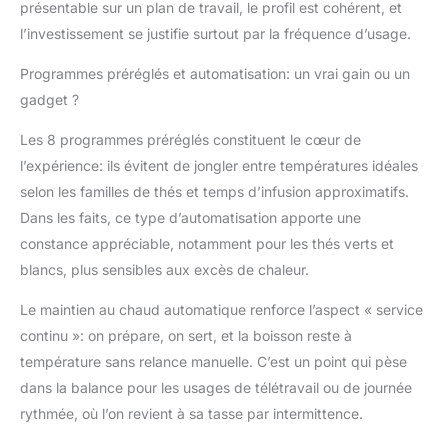
présentable sur un plan de travail, le profil est cohérent, et
client : Profitez d'une
l’investissement se justifie surtout par la fréquence d’usage.
garantie de 2 ans et de
la disponibilité des
Programmes préréglés et automatisation: un vrai gain ou un
pièces détachées
gadget ?
pendant 5 ans, pour
une expérience
Les 8 programmes préréglés constituent le cœur de
utilisateur fiable et
durable
l’expérience: ils évitent de jongler entre températures idéales
selon les familles de thés et temps d’infusion approximatifs.
Dans les faits, ce type d’automatisation apporte une
constance appréciable, notamment pour les thés verts et
blancs, plus sensibles aux excès de chaleur.
Le maintien au chaud automatique renforce l’aspect « service
continu »: on prépare, on sert, et la boisson reste à
température sans relance manuelle. C’est un point qui pèse
dans la balance pour les usages de télétravail ou de journée
rythmée, où l’on revient à sa tasse par intermittence.