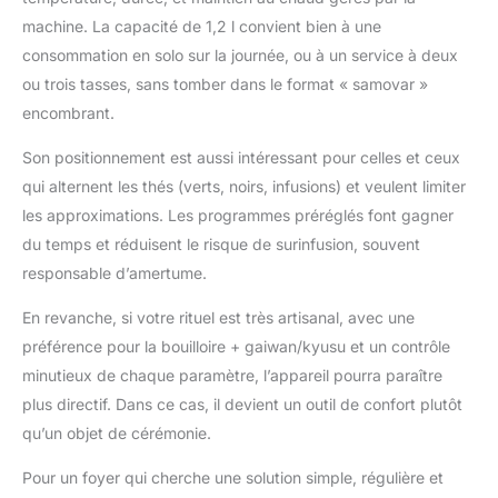
partager Sécurité
renforcée : Équipée de
machine. La capacité de 1,2 l convient bien à une
protections contre le
consommation en solo sur la journée, ou à un service à deux
manque d’eau et la
ou trois tasses, sans tomber dans le format « samovar »
surchauffe, cette
encombrant.
théière garantit une
utilisation sécurisée. La
Son positionnement est aussi intéressant pour celles et ceux
mise en veille
qui alternent les thés (verts, noirs, infusions) et veulent limiter
automatique après 5
minutes d'inactivité
les approximations. Les programmes préréglés font gagner
assure une sécurité
du temps et réduisent le risque de surinfusion, souvent
supplémentaire
responsable d’amertume.
Utilisation polyvalente :
Grâce à ses 8
En revanche, si votre rituel est très artisanal, avec une
programmes préréglés
préférence pour la bouilloire + gaiwan/kyusu et un contrôle
et sa sélection de
minutieux de chaque paramètre, l’appareil pourra paraître
température, elle
convient à tous types
plus directif. Dans ce cas, il devient un outil de confort plutôt
de thés et infusions,
qu’un objet de cérémonie.
assurant une infusion
parfaite à chaque
Pour un foyer qui cherche une solution simple, régulière et
utilisation Satisfaction