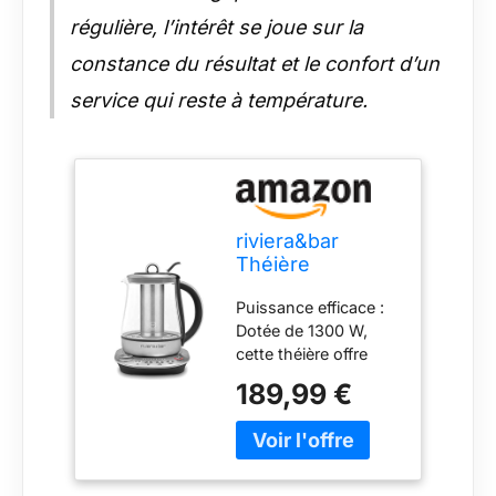
régulière, l’intérêt se joue sur la
constance du résultat et le confort d’un
service qui reste à température.
riviera&bar
Théière
Darjeeling Zen
Puissance efficace :
1300W - 8
Dotée de 1300 W,
Programmes
cette théière offre
Préréglés,
une chauffe rapide,
Maintien au
189,99 €
permettant de
Chaud
préparer efficacement
Automatique,
vos boissons
Sécurité
chaudes tout en
Surchauffe -
préservant les