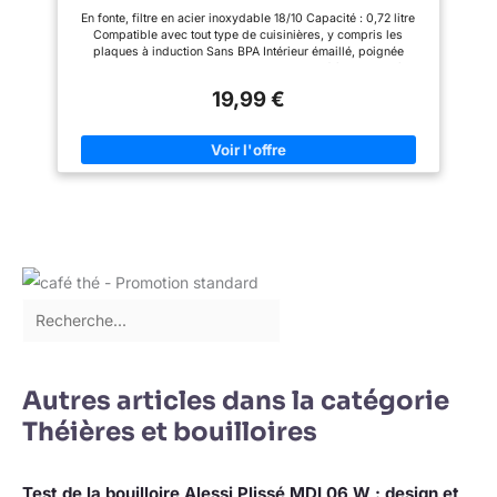
toute Confiance
Notre
bec verseur anti-goutte pour
En fonte, filtre en acier inoxydable 18/10 Capacité : 0,72 litre
produit contient des instructions
garantir qu'il n'y a pas de
Compatible avec tout type de cuisinières, y compris les
de fabrication de thé exquises
déversement et de manière
plaques à induction Sans BPA Intérieur émaillé, poignée
pour vous apprendre à faire du
concentrée lorsque vous versez
pliante. Filtre en acier inoxydable inclus. Théière au modèle
thé beau et délicieux. nous
du thé, elle ne fait plus de
élégant qui garde le thé au chaud très longtemps. Vous pourrez
pouvons offrir un remplacement
désordre. Poignée extra
19,99 €
ainsi laisser la théière sur votre table sans avoir besoin de la
lors de la réception d'une
épaisse pour plus de confort et
réchauffer.
théière cassée
une prise en main sûre.
Autres articles dans la catégorie
Théières et bouilloires
Test de la bouilloire Alessi Plissé MDL06 W : design et