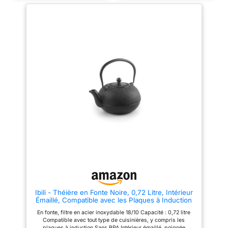
BPA résiste à des températures
Multiples
La théière
élevées. Ajoutez de la glace
convient à la préparation d'une
directement à la théière
variété de boissons, thé, café,
bouillante, et la théière ne se
herbes, etc. Le filtre de la
fissurera pas. 【Passe au
théière peut être directement
micro-ondes et au lave-
retiré pour le nettoyage, plus
vaisselle】 cette théière en
pratique à utiliser et plus facile
verre peut être placée
à nettoyer
Théière Sûre
directement sur le feu ouvert, le
Elle est fabriquée en verre
micro-ondes ou la cuisinière
borosilicaté sans plomb,
radiante. Facile à assembler et
utilisant un filtre en acier
à utiliser. Facile à assembler et
inoxydable 304 de qualité
à utiliser. 【Infuseur et
alimentaire, ne peut pas se
couvercle amovibles】
fissurer dans la différence de
L'infuseur en acier inoxydable
température de -20 ℃ à 150 ℃.
304 est amovible afin que vous
puissiez utiliser cette bouteille
Facile à Utiliser
Les
comme une tasse à lait. Le trou
théières peuvent être chauffées
de 0,4 mm du filtre facilite le
dans un poêle. Passe au lave-
filtrage des plus petits thés
vaisselle, pour réduire la
laissés à l'extérieur. Si
collision de la théière dans le
l'infuseur ne peut pas rester
lave-vaisselle, gardez la
immobile lors du versement,
distance avec les autres plats
essayez de viser l'une des 3
lors du lavage. Le lavage à la
bulles sur la poignée. 【Bec
main est également
Ibili - Théière en Fonte Noire, 0,72 Litre, Intérieur
verseur anti-goutte et poignée
recommandé.
Achetez en
Émaillé, Compatible avec les Plaques à Induction
confortable】 cette théière a un
toute Confiance
Notre
bec verseur anti-goutte pour
En fonte, filtre en acier inoxydable 18/10 Capacité : 0,72 litre
produit contient des instructions
garantir qu'il n'y a pas de
Compatible avec tout type de cuisinières, y compris les
de fabrication de thé exquises
déversement et de manière
plaques à induction Sans BPA Intérieur émaillé, poignée