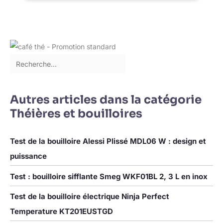
ET SÉCURISÉE : fonctionnement à bouton unique avec arrêt
automatique intégré. Plus de risque d’oubli ou de surchauffe,
une utilisation intuitive et rassurante. COMPACTE ET FACILE À
ENTRETENIR : design crème élégant (31 x 20 x 16 cm) qui
s’intègre dans toutes les cuisines. Plateau d’égouttage
amovible et panier accessible pour un nettoyage rapide.
Autres articles dans la catégorie
Théières et bouilloires
Test de la bouilloire Alessi Plissé MDL06 W : design et
puissance
Test : bouilloire sifflante Smeg WKF01BL 2, 3 L en inox
Test de la bouilloire électrique Ninja Perfect
Temperature KT201EUSTGD