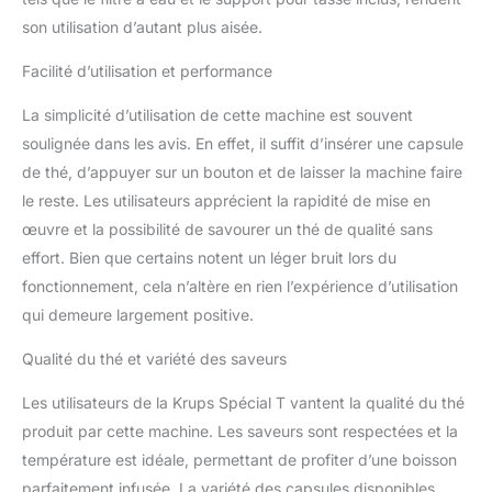
adapté aux grandes
son utilisation d’autant plus aisée.
tasses ou à votre mug
de voyage spécial.T Filtre
Facilité d’utilisation et performance
à eau: purifie l'eau pour
un thé infusé de grande
La simplicité d’utilisation de cette machine est souvent
qualité Eco Speed:
soulignée dans les avis. En effet, il suffit d’insérer une capsule
réchauffe l’eau
instantanément et passe
de thé, d’appuyer sur un bouton et de laisser la machine faire
en mode veille après 5
le reste. Les utilisateurs apprécient la rapidité de mise en
minutes. Une large
œuvre et la possibilité de savourer un thé de qualité sans
collection de thé,
effort. Bien que certains notent un léger bruit lors du
infusion et Rooibos,
fonctionnement, cela n’altère en rien l’expérience d’utilisation
élaborée à partir de
feuilles de thés entières
qui demeure largement positive.
Puissance: 1480
Matériau du corps:
Qualité du thé et variété des saveurs
Plastique
Les utilisateurs de la Krups Spécial T vantent la qualité du thé
produit par cette machine. Les saveurs sont respectées et la
température est idéale, permettant de profiter d’une boisson
parfaitement infusée. La variété des capsules disponibles