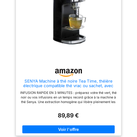
types de thé et 3 volumes de
une pause thé en solo, en duo
tasse (180 ml, 250 ml, 350 ml)
ou à partager. UTILISATION
selon vos envies. RÉSERVOIR
SIMPLE ET SÉCURISÉE :
1,2 L ET NETTOYAGE
fonctionnement à bouton unique
AUTOMATIQUE : le Tea maker
avec arrêt automatique intégré.
Senya prépare plusieurs tasses
Plus de risque d’oubli ou de
d’affilée sans remplissage
surchauffe, une utilisation
constant. Programme de
intuitive et rassurante.
détartrage intégré et pièces
COMPACTE ET FACILE À
amovibles (plateau et support à
ENTRETENIR : design vert
thé) pour un entretien facile et
élégant (31 x 20 x 16 cm) qui
durable. 3 PORTE-THÉS
s’intègre dans toutes les
INCLUS : Changez de variété
cuisines. Plateau d’égouttage
sans mélange de saveurs.
amovible et panier accessible
Profitez d’une expérience de
pour un nettoyage rapide.
dégustation pure et
personnalisée, tasse après
SENYA Machine à thé noire Tea Time, théière
tasse.
électrique compatible thé vrac ou sachet, avec
infuseur amovible 1400 W, SYBF-CM013N
INFUSION RAPIDE EN 3 MINUTES : préparez votre thé vert, thé
noir ou vos infusions en un temps record grâce à la machine à
thé Senya. Une extraction homogène qui libère pleinement les
arômes, sans amertume. COMPATIBLE THÉ EN VRAC ET
SACHETS : utilisez vos feuilles de thé préférées ou des
89,89 €
sachets classiques. Une machine à thé écologique et
économique, sans capsules ni dosettes. CAPACITÉ 600 ML
IDÉALE : réservoir transparent permettant de préparer jusqu’à 2
à 3 grandes tasses ou plusieurs petites. Parfait pour une
pause thé en solo, en duo ou à partager. UTILISATION SIMPLE