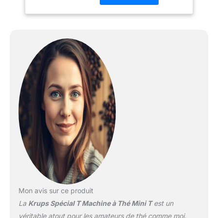
afin de permettre une
infusion au degré et à la
seconde près Simplicité
d'utilisation: un seul
bouton pour obtenir un
thé parfaitement infusé
Brassage dynamique: un
léger mouvement de
l’eau infuse les feuilles
entières de thé pour
révéler toutes leurs
saveurs Bac d’égouttage
amovible et taille réglable
de la tasse: parfaitement
adapté aux grandes
tasses ou à votre mug
de voyage spécial.T Filtre
à eau: purifie l'eau pour
un thé infusé de grande
Mon avis sur ce produit
qualité Eco Speed:
La
Krups Spécial T Machine à Thé Mini T
est un
réchauffe l’eau
véritable atout pour les amateurs de thé comme moi.