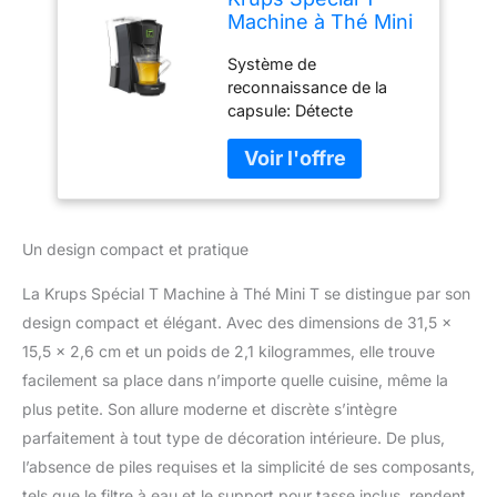
Machine à Thé Mini
T Théière
Système de
Electrique à
reconnaissance de la
Capsules Noir
capsule: Détecte
YY4121FD
automatiquement
chaque capsule de thé
afin de permettre une
infusion au degré et à la
seconde près Simplicité
Un design compact et pratique
d'utilisation: un seul
bouton pour obtenir un
La Krups Spécial T Machine à Thé Mini T se distingue par son
thé parfaitement infusé
Brassage dynamique: un
design compact et élégant. Avec des dimensions de 31,5 x
léger mouvement de
15,5 x 2,6 cm et un poids de 2,1 kilogrammes, elle trouve
l’eau infuse les feuilles
facilement sa place dans n’importe quelle cuisine, même la
entières de thé pour
plus petite. Son allure moderne et discrète s’intègre
révéler toutes leurs
saveurs Bac d’égouttage
parfaitement à tout type de décoration intérieure. De plus,
amovible et taille réglable
l’absence de piles requises et la simplicité de ses composants,
de la tasse: parfaitement
tels que le filtre à eau et le support pour tasse inclus, rendent