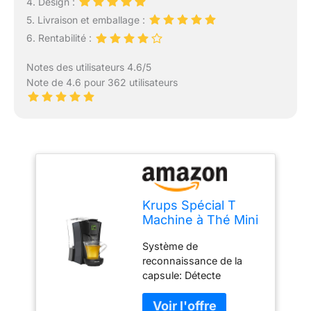
4. Design :
5. Livraison et emballage :
6. Rentabilité :
Notes des utilisateurs 4.6/5
Note de 4.6 pour 362 utilisateurs
Krups Spécial T
Machine à Thé Mini
T Théière
Système de
Electrique à
reconnaissance de la
Capsules Noir
capsule: Détecte
YY4121FD
automatiquement
chaque capsule de thé