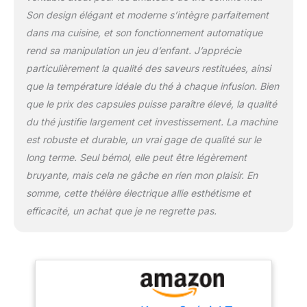
instantanément et passe
Son design élégant et moderne s’intègre parfaitement
en mode veille après 5
minutes. Une large
dans ma cuisine, et son fonctionnement automatique
collection de thé,
rend sa manipulation un jeu d’enfant. J’apprécie
infusion et Rooibos,
particulièrement la qualité des saveurs restituées, ainsi
élaborée à partir de
que la température idéale du thé à chaque infusion. Bien
feuilles de thés entières
que le prix des capsules puisse paraître élevé, la qualité
Puissance: 1480
Matériau du corps:
du thé justifie largement cet investissement. La machine
Plastique
est robuste et durable, un vrai gage de qualité sur le
long terme. Seul bémol, elle peut être légèrement
bruyante, mais cela ne gâche en rien mon plaisir. En
somme, cette théière électrique allie esthétisme et
efficacité, un achat que je ne regrette pas.