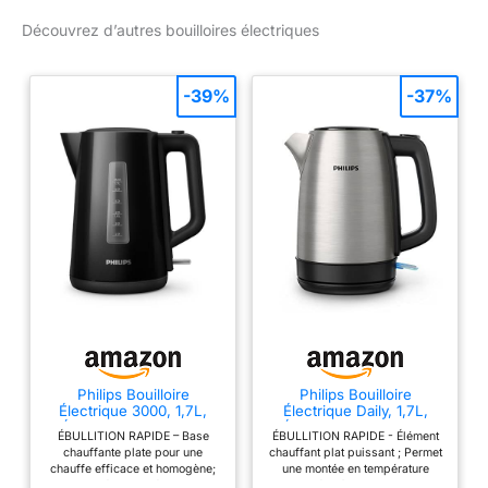
Base multidirectionnelle à
Découvrez d’autres bouilloires électriques
360° avec cordon de
rangement Arrêt
automatique et
-39%
-37%
protection contre
l'ébullition à sec
Philips Bouilloire
Philips Bouilloire
Électrique 3000, 1,7L,
Électrique Daily, 1,7L,
Ébullition rapide, Noir
Ébullition rapide, Inox
ÉBULLITION RAPIDE – Base
ÉBULLITION RAPIDE - Élément
chauffante plate pour une
chauffant plat puissant ; Permet
chauffe efficace et homogène;
une montée en température
Approprié pour préparer vos
rapide grâce à une base en inox