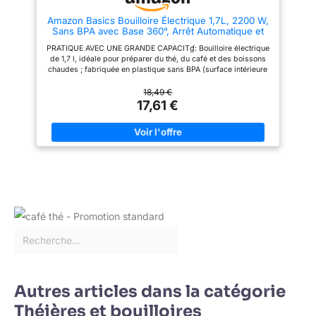
Amazon Basics Bouilloire Électrique 1,7L, 2200 W,
Sans BPA avec Base 360°, Arrêt Automatique et
Filtre Anti-Calcaire Amovible, Noir Mat
PRATIQUE AVEC UNE GRANDE CAPACITɠ: Bouilloire électrique
de 1,7 l, idéale pour préparer du thé, du café et des boissons
chaudes ; fabriquée en plastique sans BPA (surface intérieure
uniquement) avec une élégante finition noire mate CHAUFFE
RAPIDE: 2200W/240V pour une préparation rapide, parfaite
18,49 €
pour un usage quotidien efficace DESIGN FONCTIONNEL:
17,61 €
Bouilloire détachable du socle pour un service facile; base
pivotante à 360° avec range-cordon intégré CONÇU POUR
DURER: Équipée du système thermostatique Strix réputé, gage
de fiabilité et de durabilité UTILISATION SÛRE: Arrêt
automatique, protection contre la surchauffe et poignée isolante
pour une utilisation en toute sécurité ENTRETIEN FACILE: Large
ouverture du couvercle pour un nettoyage et un remplissage
aisés, filtre amovible pour un entretien simple et rapide
Autres articles dans la catégorie
Théières et bouilloires