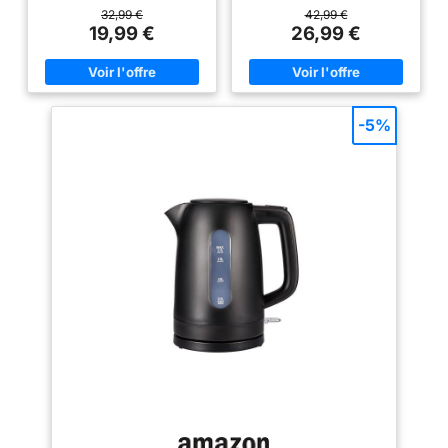
boissons chaudes en un rien de
performante ; pour les matins
32,99 €
42,99 €
temps CAPACITÉ DE 1,7 LITRE –
pressés EAU PURE ET SAINE -
19,99 €
26,99 €
Plus de 7 tasses à capacité
Corps en acier inoxydable de
maximale NETTOYAGE SIMPLE
qualité alimentaire ;
– Couvercle à ressort avec large
Construction en inox SUS304
ouverture pour un accès facile;
pour une eau propre et sans
Le bouton-poussoir évite tout
goût métallique ; Conçu pour un
contact avec la vapeur SANS
usage quotidien durable EAU
-5%
FIL ET PRATIQUE – Se détache
CLAIRE - Filtre anti-calcaire
facilement du socle à 360° pour
micro-perforé ; Tamis amovible
un service simple; Se remet en
retenant les particules jusqu’à
place sans effort VOYANT
200 microns ; Assure une eau
LUMINEUX – Le voyant LED
limpide à chaque utilisation
intégré à l’interrupteur
UTILISATION FACILE -
d’alimentation s’allume lorsque
Couvercle à ressort avec large
la bouilloire est en marche
ouverture ; Ouverture d’un
simple bouton pour éviter tout
contact avec la vapeur ;
Nettoyage facilité PRATIQUE ET
SANS FIL - Base pivotante 360°
et range-cordon intégré ;
Bouilloire facile à poser et à
soulever ; Longueur du câble
ajustable pour un rangement
soigné