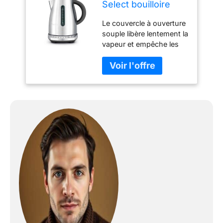
Select bouilloire
électrique Silver
Le couvercle à ouverture
souple libère lentement la
vapeur et empêche les
éclaboussures Double
fenêtre d'eau pour une
visualisation à gauche ou
à droite Carafe sans fil
Base multidirectionnelle à
360° avec cordon de
rangement Arrêt
automatique et
protection contre
l'ébullition à sec