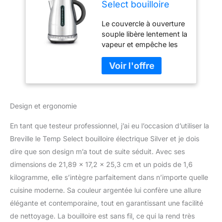
Select bouilloire
électrique Silver
Le couvercle à ouverture
souple libère lentement la
vapeur et empêche les
éclaboussures Double
fenêtre d'eau pour une
visualisation à gauche ou
à droite Carafe sans fil
Base multidirectionnelle à
Design et ergonomie
360° avec cordon de
rangement Arrêt
En tant que testeur professionnel, j’ai eu l’occasion d’utiliser la
automatique et
protection contre
Breville le Temp Select bouilloire électrique Silver et je dois
l'ébullition à sec
dire que son design m’a tout de suite séduit. Avec ses
dimensions de 21,89 x 17,2 x 25,3 cm et un poids de 1,6
kilogramme, elle s’intègre parfaitement dans n’importe quelle
cuisine moderne. Sa couleur argentée lui confère une allure
élégante et contemporaine, tout en garantissant une facilité
de nettoyage. La bouilloire est sans fil, ce qui la rend très