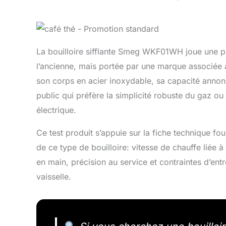
La bouilloire sifflante Smeg WKF01WH joue une part
l’ancienne, mais portée par une marque associée a
son corps en acier inoxydable, sa capacité annoncé
public qui préfère la simplicité robuste du gaz o
électrique.
Ce test produit s’appuie sur la fiche technique fo
de ce type de bouilloire: vitesse de chauffe liée à 
en main, précision au service et contraintes d’en
vaisselle.