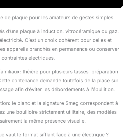
haud sans risque de brûlure
e de plaque pour les amateurs de gestes simples
 d’une plaque à induction, vitrocéramique ou gaz,
électricité. C’est un choix cohérent pour celles et
er les appareils branchés en permanence ou conserver
contraintes électriques.
familiaux: théière pour plusieurs tasses, préparation
 Cette contenance demande toutefois de la place sur
sage afin d’éviter les débordements à l’ébullition.
tion: le blanc et la signature Smeg correspondent à
ez une bouilloire strictement utilitaire, des modèles
essairement la même présence visuelle.
e vaut le format sifflant face à une électrique ?