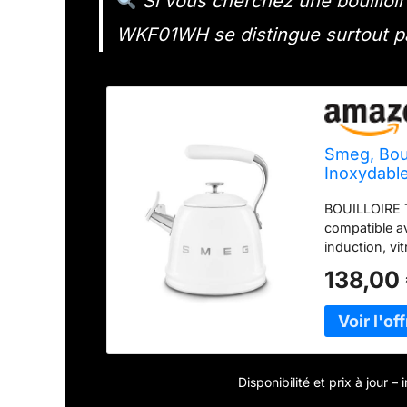
Si vous cherchez une bouilloir
WKF01WH se distingue surtout par
Smeg, Boui
Inoxydable
et Bec Dos
BOUILLOIRE T
compatible av
induction, vi
exceptionnel
138,00
litres (10 tas
boissons chau
intimistes C
permet un remp
vous informe l
garantissant 
Disponibilité et prix à jour 
bec doseur p