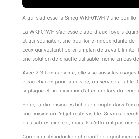
le contenu c
À qui s’adresse la Smeg WKF01WH ? une bouilloir
La WKF01WH s’adresse d’abord aux foyers équipés
et qui souhaitent une bouilloire indépendante de l’
ceux qui veulent libérer un plan de travail, limit
une solution de chauffe utilisable même en cas de 
Avec 2,3 l de capacité, elle vise aussi les usages 
d’eau chaude pour la cuisine, ou service à table.
la plaque et un minimum d’attention lors du remplis
Enfin, la dimension esthétique compte dans l’équa
une cuisine où l’objet reste visible. Si vous cherch
plus sobres existent, mais ils n’offriront pas néc
Compatibilité induction et chauffe au quotidien: qu