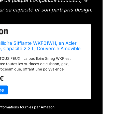
e de plaque compatible induction, la
 sa capacité et son parti pris design.
lloire SIfflante WKF01WH, en Acier
, Capacité 2,3 L, Couvercle Amovible
eur, Compatible avec Induction, Blanc
OUS FEUX : La bouilloire Smeg WKF est
ec toutes les surfaces de cuisson, gaz,
trocéramique, offrant une polyvalence
le JUSQU'À 2,3 LITRES : D'une capacité de 2,3
 €
ses), la bouilloire est idéale pour préparer des
des lors de réunions de famille ou de soirées
OUVERCLE AMOVIBLE : Le couvercle amovible
lissage rapide et facile, tandis que le sifflet
orsque l'eau a atteint le point d'ébullition,
efficacité et sécurité BEC DOSEUR : Equipé d'un
– informations fournies par Amazon
ratique qui, grâce au bouchon, permet de verser