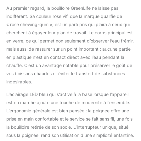
bouton Chauffe
Au premier regard, la bouilloire GreenLife ne laisse pas
rapidement : plus
indifférent. Sa couleur rose vif, que la marque qualifie de
rapide qu'un micro-
ondes et plus facile
« rose chewing-gum », est un parti pris qui plaira à ceux qui
que la cuisinière
cherchent à égayer leur plan de travail. Le corps principal est
Poignée de protection :
en verre, ce qui permet non seulement d’observer l’eau frémir,
le bouclier de
mais aussi de rassurer sur un point important : aucune partie
protection maintient
vos mains loin du verre
en plastique n’est en contact direct avec l’eau pendant la
Base LED : la lumière
chauffe. C’est un avantage notable pour préserver le goût de
bleue indique
vos boissons chaudes et éviter le transfert de substances
clairement lorsque la
indésirables.
bouilloire est allumée
Service sans fil : la
L’éclairage LED bleu qui s’active à la base lorsque l’appareil
bouilloire se sépare de
est en marche ajoute une touche de modernité à l’ensemble.
la base pour verser
facilement Utilisation
L’ergonomie générale est bien pensée : la poignée offre une
en une seule touche :
prise en main confortable et le service se fait sans fil, une fois
retournez l'interrupteur
la bouilloire retirée de son socle. L’interrupteur unique, situé
et obtenez de l'eau
sous la poignée, rend son utilisation d’une simplicité enfantine.
chaude rapidement et