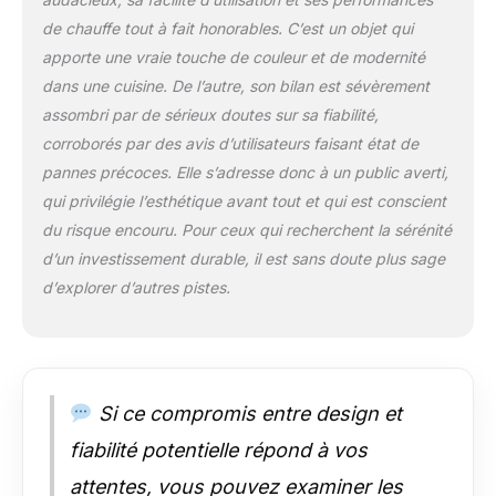
de la base pour
de chauffe tout à fait honorables. C’est un objet qui
verser facilement
apporte une vraie touche de couleur et de modernité
Utilisation en une
dans une cuisine. De l’autre, son bilan est sévèrement
seule touche :
retournez
assombri par de sérieux doutes sur sa fiabilité,
l'interrupteur et
corroborés par des avis d’utilisateurs faisant état de
obtenez de l'eau
pannes précoces. Elle s’adresse donc à un public averti,
chaude rapidement
qui privilégie l’esthétique avant tout et qui est conscient
et facilement Arrêt
automatique : avec
du risque encouru. Pour ceux qui recherchent la sérénité
protection contre la
d’un investissement durable, il est sans doute plus sage
surchauffe et
d’explorer d’autres pistes.
l'ébullition à sec
Corps en verre
borosilicate : le corps
en verre de haute
qualité résiste aux
Si ce compromis entre design et
températures élevées
pour une utilisation
fiabilité potentielle répond à vos
durable
attentes, vous pouvez examiner les