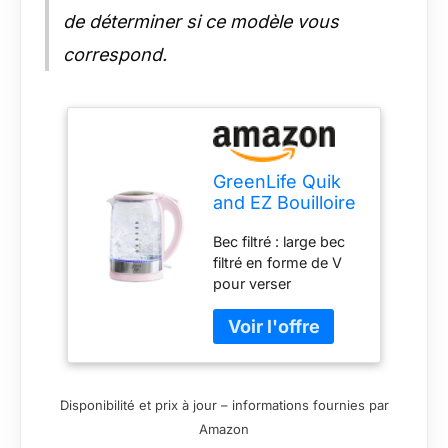
de déterminer si ce modèle vous
correspond.
GreenLife Quik
and EZ Bouilloire
de 1,7 l,
Bec filtré : large bec
utilisation facile
filtré en forme de V
en une touche,
pour verser
chauffage
facilement et
rapide, bec filtré,
proprement Résistant
base LED, arrêt
aux chocs
automatique,
thermiques : le corps
service sans fil,
durable peut résister
café et thé, rose
Disponibilité et prix à jour – informations fournies par
à des changements
Amazon
rapides de