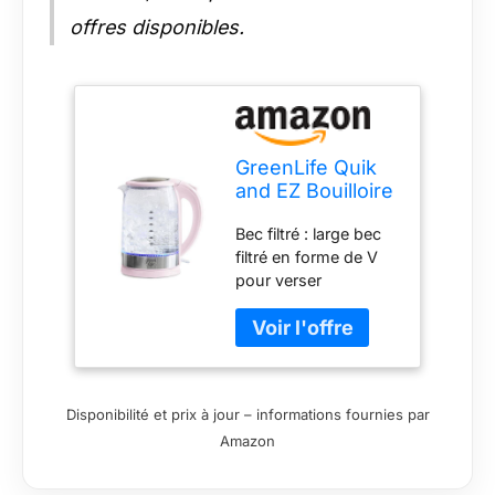
offres disponibles.
GreenLife Quik
and EZ Bouilloire
de 1,7 l,
Bec filtré : large bec
utilisation facile
filtré en forme de V
en une touche,
pour verser
chauffage
facilement et
rapide, bec filtré,
proprement Résistant
base LED, arrêt
aux chocs
automatique,
thermiques : le corps
service sans fil,
durable peut résister
café et thé, rose
Disponibilité et prix à jour – informations fournies par
à des changements
Amazon
rapides de
température de l'eau
de trop chaude à trop