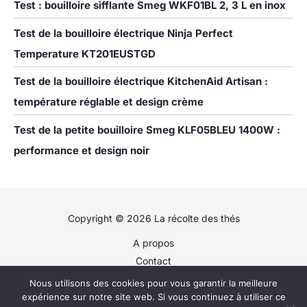
Test : bouilloire sifflante Smeg WKF01BL 2, 3 L en inox
verser facilement
Utilisation en une
Test de la bouilloire électrique Ninja Perfect
seule touche :
retournez
Temperature KT201EUSTGD
l'interrupteur et
obtenez de l'eau
Test de la bouilloire électrique KitchenAid Artisan :
chaude rapidement
température réglable et design crème
et facilement Arrêt
automatique : avec
Test de la petite bouilloire Smeg KLF05BLEU 1400W :
protection contre la
surchauffe et
performance et design noir
l'ébullition à sec
Corps en verre
borosilicate : le corps
en verre de haute
Copyright © 2026 La récolte des thés
qualité résiste aux
températures élevées
A propos
pour une utilisation
Contact
durable
Plan du site
Nous utilisons des cookies pour vous garantir la meilleure
Politique de confidentialité
expérience sur notre site web. Si vous continuez à utiliser ce