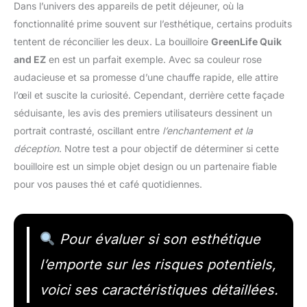
Dans l’univers des appareils de petit déjeuner, où la
fonctionnalité prime souvent sur l’esthétique, certains produits
tentent de réconcilier les deux. La bouilloire
GreenLife Quik
and EZ
en est un parfait exemple. Avec sa couleur rose
audacieuse et sa promesse d’une chauffe rapide, elle attire
l’œil et suscite la curiosité. Cependant, derrière cette façade
séduisante, les avis des premiers utilisateurs dessinent un
portrait contrasté, oscillant entre
l’enchantement et la
déception
. Notre test a pour objectif de déterminer si cette
bouilloire est un simple objet design ou un partenaire fiable
pour vos pauses thé et café quotidiennes.
Pour évaluer si son esthétique
l’emporte sur les risques potentiels,
voici ses caractéristiques détaillées.