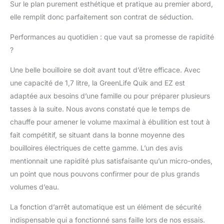
facilement Arrêt
Sur le plan purement esthétique et pratique au premier abord,
automatique : avec
elle remplit donc parfaitement son contrat de séduction.
protection contre la
surchauffe et
Performances au quotidien : que vaut sa promesse de rapidité
l'ébullition à sec Corps
?
en verre borosilicate : le
corps en verre de
Une belle bouilloire se doit avant tout d’être efficace. Avec
haute qualité résiste
une capacité de 1,7 litre, la GreenLife Quik and EZ est
aux températures
adaptée aux besoins d’une famille ou pour préparer plusieurs
élevées pour une
utilisation durable
tasses à la suite. Nous avons constaté que le temps de
chauffe pour amener le volume maximal à ébullition est tout à
fait compétitif, se situant dans la bonne moyenne des
bouilloires électriques de cette gamme. L’un des avis
mentionnait une rapidité plus satisfaisante qu’un micro-ondes,
un point que nous pouvons confirmer pour de plus grands
volumes d’eau.
La fonction d’arrêt automatique est un élément de sécurité
indispensable qui a fonctionné sans faille lors de nos essais.