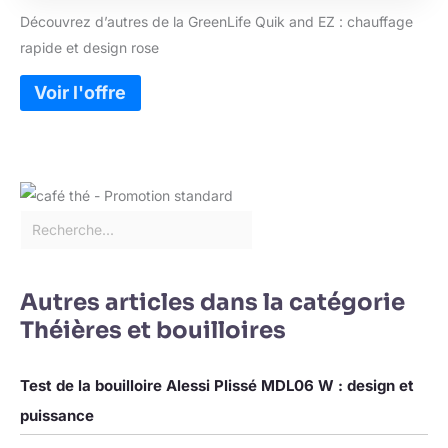
froide. Couvercle
Découvrez d’autres de la GreenLife Quik and EZ : chauffage
facile à ouvrir : le
rapide et design rose
couvercle s'ouvre en
appuyant sur un
bouton Chauffe
rapidement : plus
rapide qu'un micro-
ondes et plus facile
que la cuisinière
Poignée de
protection : le
bouclier de
protection maintient
vos mains loin du
Autres articles dans la catégorie
verre Base LED : la
Théières et bouilloires
lumière bleue indique
clairement lorsque la
bouilloire est allumée
Test de la bouilloire Alessi Plissé MDL06 W : design et
Service sans fil : la
bouilloire se sépare
puissance
de la base pour