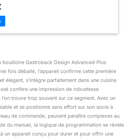
tiquement dès que le temps d'infusion réglé est
€
ie d'allumage 24 heures (démarrage automatique)
la bouilloire Gastroback Design Advanced Plus
Une fois déballé, l’appareil confirme cette première
et élégant, s’intègre parfaitement dans une cuisine
ossé confère une impression de robustesse
e l’on trouve trop souvent sur ce segment. Avec un
able et se positionne sans effort sur son socle à
 panneau de commande, peuvent paraître complexes au
ide du manuel, la logique de programmation se révèle
e à un appareil conçu pour durer et pour offrir une