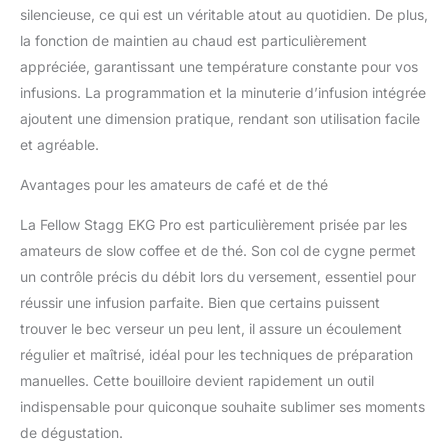
silencieuse, ce qui est un véritable atout au quotidien. De plus,
natural in your hand,
offering a comfortable
la fonction de maintien au chaud est particulièrement
pour from the first drop
appréciée, garantissant une température constante pour vos
to the last. EFFORTLESS
infusions. La programmation et la minuterie d’infusion intégrée
PRECISION: With to-the-
ajoutent une dimension pratique, rendant son utilisation facile
degree temperature
control and a quick heat
et agréable.
time, Stagg EKG Pro
heats water exactly
Avantages pour les amateurs de café et de thé
when—and how—you
La Fellow Stagg EKG Pro est particulièrement prisée par les
need it. From a 96°C
pour-over to a 82°C
amateurs de slow coffee et de thé. Son col de cygne permet
green tea, precision is
un contrôle précis du débit lors du versement, essentiel pour
always at your fingertips.
réussir une infusion parfaite. Bien que certains puissent
BREW WITH
trouver le bec verseur un peu lent, il assure un écoulement
CONFIDENCE: Guide
Mode lets you select a
régulier et maîtrisé, idéal pour les techniques de préparation
preset temperature for
manuelles. Cette bouilloire devient rapidement un outil
different coffee styles
indispensable pour quiconque souhaite sublimer ses moments
and tea, so every cup
de dégustation.
tastes its best. Plus, a