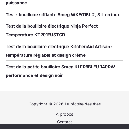
electrical systems. CARE
puissance
FOR PRODUCT: On a
regular basis, remove
Test : bouilloire sifflante Smeg WKF01BL 2, 3 L en inox
any mineral deposits
which will develop as
Test de la bouilloire électrique Ninja Perfect
stains on the bottom of
Temperature KT201EUSTGD
the kettle. This process
is natural and expected
Test de la bouilloire électrique KitchenAid Artisan :
for all electric water
température réglable et design crème
kettles. Stagg EKG Pro is
not dishwasher safe.
Test de la petite bouilloire Smeg KLF05BLEU 1400W :
performance et design noir
Copyright © 2026 La récolte des thés
A propos
Contact