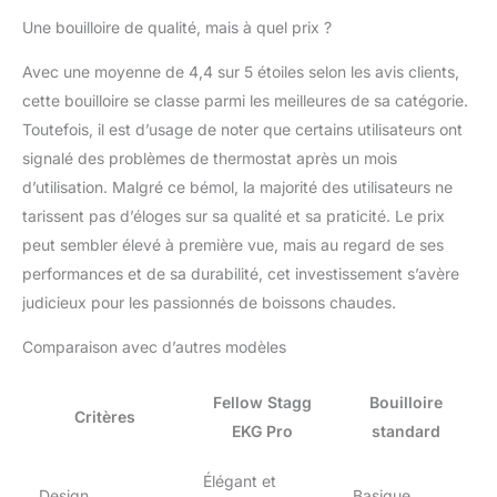
Brew Stopwatch helps
Une bouilloire de qualité, mais à quel prix ?
you track your pour-over
or steep time, giving you
Avec une moyenne de 4,4 sur 5 étoiles selon les avis clients,
total control over every
cette bouilloire se classe parmi les meilleures de sa catégorie.
brew. STAY UP TO DATE:
Get the latest features
Toutefois, il est d’usage de noter que certains utilisateurs ont
and improvements with
signalé des problèmes de thermostat après un mois
WiFi firmware updates
d’utilisation. Malgré ce bémol, la majorité des utilisateurs ne
through the EKG
tarissent pas d’éloges sur sa qualité et sa praticité. Le prix
Updater app. BUILT TO
LAST: Crafted with a 304
peut sembler élevé à première vue, mais au regard de ses
18/8 stainless steel body,
performances et de sa durabilité, cet investissement s’avère
a high-res color screen,
judicieux pour les passionnés de boissons chaudes.
and food-grade silicone
in external components
Comparaison avec d’autres modèles
—never touching water.
Features an ergonomic
Fellow Stagg
Bouilloire
plastic handle and lid
Critères
pull. Optional wooden
EKG Pro
standard
accents bring a refined
touch. Compatible with
Élégant et
Design
Basique