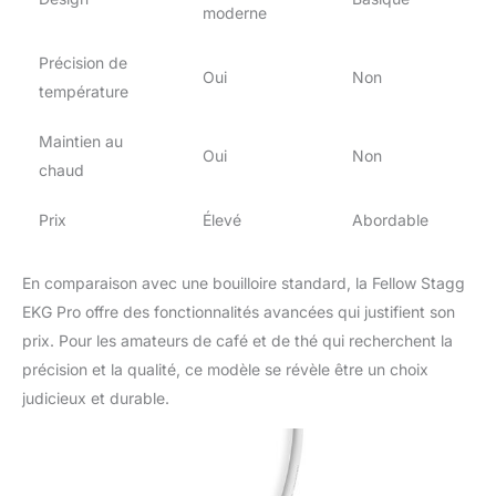
220–240V, 50Hz
moderne
electrical systems. CARE
FOR PRODUCT: On a
Précision de
regular basis, remove
Oui
Non
température
any mineral deposits
which will develop as
stains on the bottom of
Maintien au
Oui
Non
the kettle. This process
chaud
is natural and expected
for all electric water
Prix
Élevé
Abordable
kettles. Stagg EKG Pro is
not dishwasher safe.
En comparaison avec une bouilloire standard, la Fellow Stagg
EKG Pro offre des fonctionnalités avancées qui justifient son
prix. Pour les amateurs de café et de thé qui recherchent la
précision et la qualité, ce modèle se révèle être un choix
judicieux et durable.