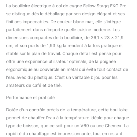
you heat water fast and
La bouilloire électrique à col de cygne Fellow Stagg EKG Pro
adjust settings with
ease. TAILORED TO
se distingue dès le déballage par son design élégant et ses
YOUR ROUTINE: The
finitions impeccables. De couleur blanc mat, elle s’intègre
full-color display offers
parfaitement dans n’importe quelle cuisine moderne. Les
an intuitive interface for
dimensions compactes de la bouilloire, de 26,1 x 23 x 21,9
seamless control.
Schedule your boil,
cm, et son poids de 1,93 kg la rendent à la fois pratique et
adjust hold mode,
stable sur le plan de travail. Chaque détail est pensé pour
altitude, chime,
offrir une expérience utilisateur optimale, de la poignée
temperature units, clock,
ergonomique au couvercle en métal qui évite tout contact de
and more—customizing
l’eau avec du plastique. C’est un véritable bijou pour les
every detail for a
personalized brewing
amateurs de café et de thé.
experience. POUR LIKE A
PRO: A precision
Performance et praticité
gooseneck spout
ensures a slow,
Dotée d’un contrôle précis de la température, cette bouilloire
controlled pour—
permet de chauffer l’eau à la température idéale pour chaque
enhancing saturation for
type de boisson, que ce soit pour un V60 ou une Chemex. La
balanced extraction. An
rapidité du chauffage est impressionnante, tout en restant
ergonomic handle feels