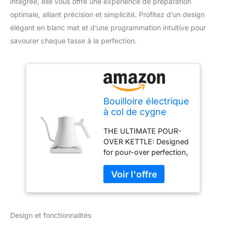
intégrée, elle vous offre une expérience de préparation
optimale, alliant précision et simplicité. Profitez d’un design
élégant en blanc mat et d’une programmation intuitive pour
savourer chaque tasse à la perfection.
Bouilloire électrique
à col de cygne
Fellow Stagg EKG
THE ULTIMATE POUR-
Pro - Café et thé à
OVER KETTLE: Designed
verser, chauffage
for pour-over perfection,
rapide, contrôle
the precision spout
précis de la
ensures a smooth,
température,
steady flow for better-
programmation,
tasting coffee. To-the-
minuterie d'infusion
degree temp. control and
intégrée, EU Blanc
Design et fonctionnalités
a high-res LCD screen let
mat