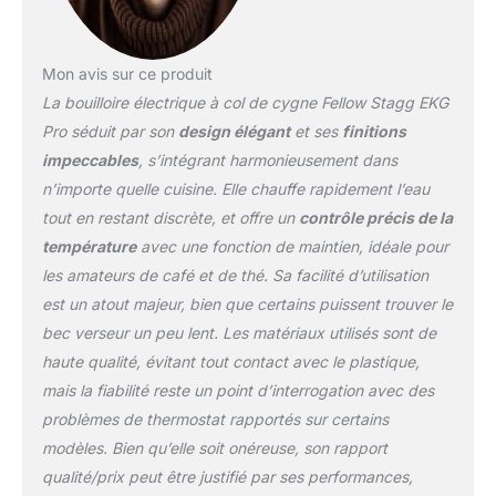
and more—customizing
every detail for a
personalized brewing
experience. POUR LIKE A
Mon avis sur ce produit
PRO: A precision
La bouilloire électrique à col de cygne Fellow Stagg EKG
gooseneck spout
Pro séduit par son
design élégant
et ses
finitions
ensures a slow,
impeccables
, s’intégrant harmonieusement dans
controlled pour—
enhancing saturation for
n’importe quelle cuisine. Elle chauffe rapidement l’eau
balanced extraction. An
tout en restant discrète, et offre un
contrôle précis de la
ergonomic handle feels
température
avec une fonction de maintien, idéale pour
natural in your hand,
les amateurs de café et de thé. Sa facilité d’utilisation
offering a comfortable
est un atout majeur, bien que certains puissent trouver le
pour from the first drop
to the last. EFFORTLESS
bec verseur un peu lent. Les matériaux utilisés sont de
PRECISION: With to-the-
haute qualité, évitant tout contact avec le plastique,
degree temperature
mais la fiabilité reste un point d’interrogation avec des
control and a quick heat
problèmes de thermostat rapportés sur certains
time, Stagg EKG Pro
heats water exactly
modèles. Bien qu’elle soit onéreuse, son rapport
when—and how—you
qualité/prix peut être justifié par ses performances,
need it. From a 96°C