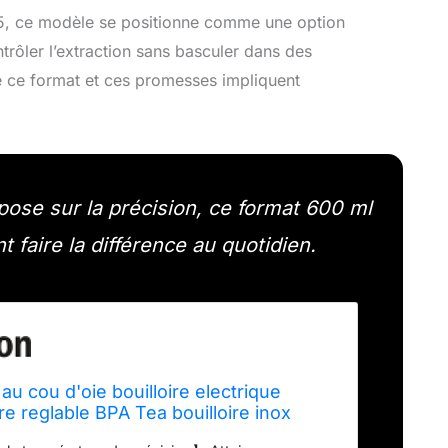
/5, ce modèle se positionne comme une option
trôler l’extraction sans basculer dans des
e ce format et ces promesses impliquent
pose sur la précision, ce format 600 ml
 faire la différence au quotidien.
u cou d'oie bouilloire electrique
e reglable BPA Tea bouilloire inox
matique pour café, thé, 600 ml, noir