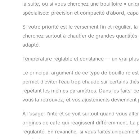
la suite, ou si vous cherchez une bouilloire « uniqu
café à la mai
animé, notre b
spécialisée: précision et compacité d’abord, capac
Parfait pour l
encore, c'est 
Si votre priorité est le versement fin et régulier,
n'importe qu
cherchez surtout à chauffer de grandes quantités 
adapté.
Température réglable et constance — un vrai plus 
Le principal argument de ce type de bouilloire es
permet d’éviter l’eau trop chaude sur certains thés,
répétant les mêmes paramètres. Dans les faits, cel
vous la retrouvez, et vos ajustements deviennent p
À l’usage, l’intérêt se voit surtout quand vous alte
origines de café qui réagissent différemment. La p
régularité. En revanche, si vous faites uniquement