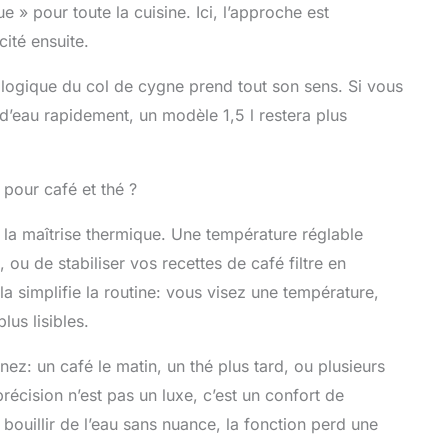
e » pour toute la cuisine. Ici, l’approche est
son ou un barista professionnel dans un café
ouilloire contrôlée par la température brille.
ité ensuite.
e versement, la presse française, le thé, et plus
l'outil ultime pour élever votre jeu de café dans
 la logique du col de cygne prend tout son sens. Si vous
elle scène
d’eau rapidement, un modèle 1,5 l restera plus
pour café et thé ?
t la maîtrise thermique. Une température réglable
 ou de stabiliser vos recettes de café filtre en
a simplifie la routine: vous visez une température,
lus lisibles.
rnez: un café le matin, un thé plus tard, ou plusieurs
récision n’est pas un luxe, c’est un confort de
 bouillir de l’eau sans nuance, la fonction perd une