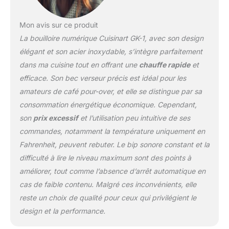
: corps et couvercle en
acier inoxydable avec
finition noire mate
Mon avis sur ce produit
Garantie limitée de 3 ans
La bouilloire numérique Cuisinart GK-1, avec son design
: reportez-vous au
élégant et son acier inoxydable, s’intègre parfaitement
manuel de l'utilisateur
dans ma cuisine tout en offrant une
chauffe rapide
et
pour les étapes de
dépannage et les
efficace. Son bec verseur précis est idéal pour les
questions concernant les
amateurs de café pour-over, et elle se distingue par sa
politiques de garantie –
consommation énergétique économique. Cependant,
ce produit est sans BPA
son
prix excessif
et l’utilisation peu intuitive de ses
commandes, notamment la température uniquement en
Fahrenheit, peuvent rebuter. Le bip sonore constant et la
difficulté à lire le niveau maximum sont des points à
améliorer, tout comme l’absence d’arrêt automatique en
cas de faible contenu. Malgré ces inconvénients, elle
reste un choix de qualité pour ceux qui privilégient le
design et la performance.