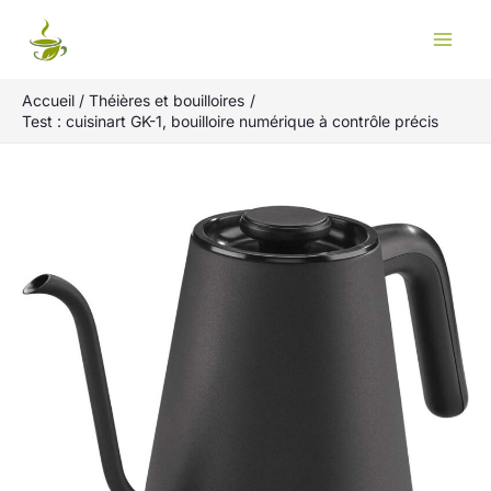
Aller
Rechercher
au
contenu
Accueil
Théières et bouilloires
Test : cuisinart GK-1, bouilloire numérique à contrôle précis