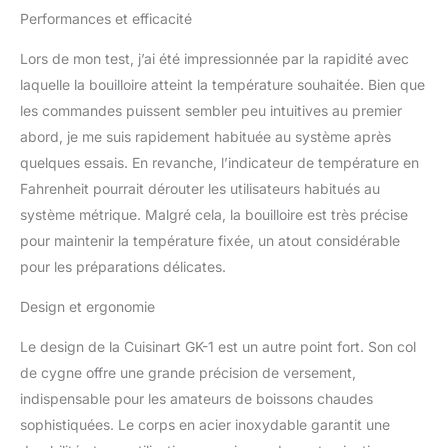
acier inoxydable avec
Performances et efficacité
finition noire mate
Garantie limitée de 3 ans
Lors de mon test, j’ai été impressionnée par la rapidité avec
: reportez-vous au
manuel de l'utilisateur
laquelle la bouilloire atteint la température souhaitée. Bien que
pour les étapes de
les commandes puissent sembler peu intuitives au premier
dépannage et les
abord, je me suis rapidement habituée au système après
questions concernant les
quelques essais. En revanche, l’indicateur de température en
politiques de garantie –
Fahrenheit pourrait dérouter les utilisateurs habitués au
ce produit est sans BPA
système métrique. Malgré cela, la bouilloire est très précise
pour maintenir la température fixée, un atout considérable
pour les préparations délicates.
Design et ergonomie
Le design de la Cuisinart GK-1 est un autre point fort. Son col
de cygne offre une grande précision de versement,
indispensable pour les amateurs de boissons chaudes
sophistiquées. Le corps en acier inoxydable garantit une