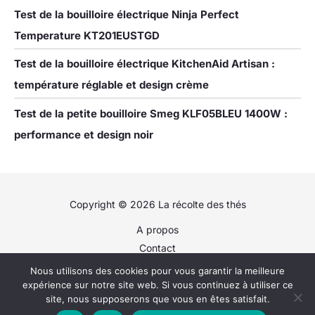
Test de la bouilloire électrique Ninja Perfect
Temperature KT201EUSTGD
Test de la bouilloire électrique KitchenAid Artisan :
température réglable et design crème
Test de la petite bouilloire Smeg KLF05BLEU 1400W :
performance et design noir
Copyright © 2026 La récolte des thés
A propos
Contact
Plan du site
Nous utilisons des cookies pour vous garantir la meilleure
Politique de confidentialité
expérience sur notre site web. Si vous continuez à utiliser ce
site, nous supposerons que vous en êtes satisfait.
Mentions légales