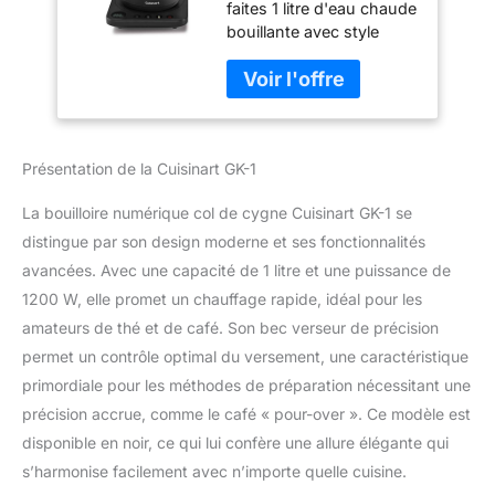
faites 1 litre d'eau chaude
verseur de
bouillante avec style
précision conçu
avec la bouilloire
pour un contrôle
électrique col de cygne
précis du
de Cuisinart
versement pouvant
Commandes
contenir 1 litre, 1200
personnalisées :
W permettant un
Présentation de la Cuisinart GK-1
commandes One Touch,
chauffage rapide,
option de maintien au
acier
La bouilloire numérique col de cygne Cuisinart GK-1 se
chaud pendant 30
minutes, poignée
distingue par son design moderne et ses fonctionnalités
antidérapante qui reste
avancées. Avec une capacité de 1 litre et une puissance de
froide Contrôle : poignée
1200 W, elle promet un chauffage rapide, idéal pour les
ergonomique confortable
amateurs de thé et de café. Son bec verseur de précision
pour verser facilement et
en toute sécurité. Bec
permet un contrôle optimal du versement, une caractéristique
verseur à col de cygne
primordiale pour les méthodes de préparation nécessitant une
précis conçu pour un
précision accrue, comme le café « pour-over ». Ce modèle est
contrôle précis du
disponible en noir, ce qui lui confère une allure élégante qui
versement Construction
s’harmonise facilement avec n’importe quelle cuisine.
: corps et couvercle en