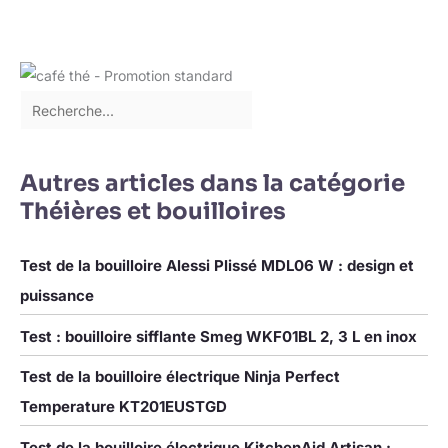
ou fonctions préprogrammés : décongélation du pain,
réchauffage et annulation du bouton de grillage à tout moment.
Il est ainsi facile d'obtenir un pain à votre goût.
| STYLE
VINTAGE | Le grille-pain de style vintage dispose également
de pieds antidérapants, d'un système de rangement des
câbles, d'un ramasse-miettes et d'un système de sécurité qui
s'éteint automatiquement en cas de basculement. Très facile à
utiliser, à nettoyer et à ranger.
| DIMENSIONS | Taille
40,8x16x18,1cm
Autres articles dans la catégorie
Théières et bouilloires
Test de la bouilloire Alessi Plissé MDL06 W : design et
puissance
Test : bouilloire sifflante Smeg WKF01BL 2, 3 L en inox
Test de la bouilloire électrique Ninja Perfect
Temperature KT201EUSTGD
Test de la bouilloire électrique KitchenAid Artisan :