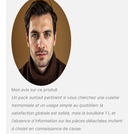
RETRO| Avec des
fentes XL pour des
toasts plus larges, un
système de levage
automatique du pain,
trois programmes de
grillage
(décongélation,
réchauffage et
annulation du
grillage) et 6 niveaux
de puissance. Avec
un design et un style
rétro conçus pour
que, en plus de sa
Mon avis sur ce produit
fonctionnalité, il se
Un pack surtout pertinent si vous cherchez une cuisine
distingue dans votre
harmonisée et un usage simple au quotidien: la
cuisine par sa propre
satisfaction globale est solide, mais la bouilloire 1 L et
personnalité.
|
l’absence d’information sur les pièces détachées invitent
DESIGN ET STYLE |
Avec un design et un
à choisir en connaissance de cause.
style rétro conçu