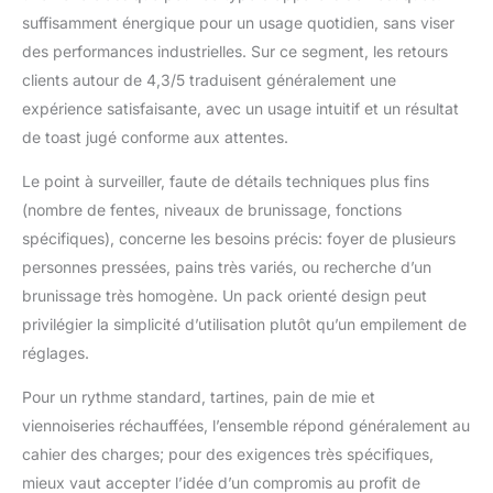
COLOURS | Choix de
suffisamment énergique pour un usage quotidien, sans viser
quatre couleurs : noir,
blanc cassé, vert pastel
des performances industrielles. Sur ce segment, les retours
ou rose pastel.
clients autour de 4,3/5 traduisent généralement une
expérience satisfaisante, avec un usage intuitif et un résultat
de toast jugé conforme aux attentes.
Le point à surveiller, faute de détails techniques plus fins
(nombre de fentes, niveaux de brunissage, fonctions
spécifiques), concerne les besoins précis: foyer de plusieurs
personnes pressées, pains très variés, ou recherche d’un
brunissage très homogène. Un pack orienté design peut
privilégier la simplicité d’utilisation plutôt qu’un empilement de
réglages.
Pour un rythme standard, tartines, pain de mie et
viennoiseries réchauffées, l’ensemble répond généralement au
cahier des charges; pour des exigences très spécifiques,
mieux vaut accepter l’idée d’un compromis au profit de