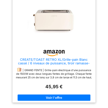
pastel ou rose pastel.
design et un style rétro conçus
style rétro conçus pour que, en
pour que, en plus de sa
plus de sa fonctionnalité, il se
fonctionnalité, il se distingue
distingue dans votre cuisine par
dans votre cuisine par sa
sa propre personnalité.
|
propre personnalité.
|
DESIGN ET STYLE | Avec un
DESIGN ET STYLE | Avec un
design et un style rétro conçu
design et un style rétro conçu
pour que, en plus de sa
pour que, en plus de sa
fonctionnalité, il se distingue
fonctionnalité, il se distingue
dans votre cuisine par sa
dans votre cuisine par sa
propre personnalité.
|
propre personnalité.
|
COLOURS | Choix de quatre
COLOURS | Choix de quatre
couleurs : noir, blanc cassé, vert
couleurs : noir, blanc cassé, vert
pastel ou rose pastel.
pastel ou rose pastel.
CREATE/TOAST RETRO XL/Grille-pain Blanc
cassé / 6 niveaux de puissance, tiroir ramasse-
miettes, thermostat, décongélation, réchauffage, 2
fentes pour tranches larges, 1500W
| GRAND FENTE | Grille-pain électrique d'une puissance
de 1500W avec deux longues fentes de grillage. Chaque fente
mesurant 25 cm de long sur 3,8 cm de large et 11,5 cm de haut,
il est parfait pour griller des tranches de pain moyennes et
45,95 €
larges.
|6 NIVEAUX DE GRILLAGE|Avec 6 niveaux de
grillage préréglés, le pain est grillé automatiquement à chaque
niveau. Une fois que le pain est grillé au point de brunissement
sélectionné, le thermostat arrête le grillage et soulève le pain
grillé pour le retirer facilement.
| 3 PROGRAMMES | Ce
grille-pain de style rétro dispose également de 3 programmes