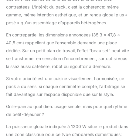
de grillage
contrastées. L’intérêt du pack, c’est la cohérence: même
(décongélation,
gamme, même intention esthétique, et un rendu global plus «
réchauffage et
annulation du grillage)
posé » qu’un assemblage d’appareils hétérogènes.
et 6 niveaux de
puissance. Avec un
En contrepartie, les dimensions annoncées (35,3 x 47,8 x
design et un style rétro
40,5 cm) rappellent que l’ensemble demande une place
conçus pour que, en
dédiée. Sur un petit plan de travail, l’effet “beau set” peut vite
plus de sa
se transformer en sensation d’encombrement, surtout si vous
fonctionnalité, il se
distingue dans votre
laissez aussi cafetière, robot ou égouttoir à demeure.
cuisine par sa propre
Si votre priorité est une cuisine visuellement harmonisée, ce
personnalité.
|
DESIGN ET STYLE |
pack a du sens; si chaque centimètre compte, l’arbitrage se
Avec un design et un
fait davantage sur l’espace disponible que sur le style.
style rétro conçu pour
que, en plus de sa
Grille-pain au quotidien: usage simple, mais pour quel rythme
fonctionnalité, il se
de petit-déjeuner ?
distingue dans votre
cuisine par sa propre
La puissance globale indiquée à 1200 W situe le produit dans
personnalité.
|
une zone classique pour ce type d’appareils domestiques: