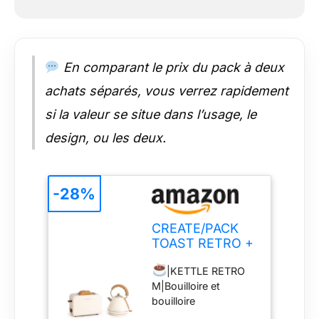
pour que, en plus de
sa fonctionnalité, il se
distingue dans votre
cuisine par sa propre
En comparant le prix du pack à deux
personnalité.
|
COLOURS | Choix de
achats séparés, vous verrez rapidement
quatre couleurs : noir,
si la valeur se situe dans l’usage, le
blanc cassé, vert
pastel ou rose pastel.
design, ou les deux.
-28%
CREATE/PACK
TOAST RETRO +
KETTLE RETRO
|KETTLE RETRO
M/Grille-pain
M|Bouilloire et
blanc cassé avec
bouilloire
bouilloire blanc
d'inspiration rétro qui
cassé/Bouilloire 1