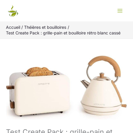
Aller
Rechercher
au
contenu
Accueil
Théières et bouilloires
Test Create Pack : grille-pain et bouilloire rétro blanc cassé
Test Create Pack : grille-pain et