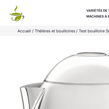
Aller
au
VARIÉTÉS DE 
MACHINES À 
contenu
Accueil
Théières et bouilloires
Test bouilloire