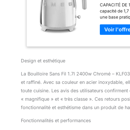
CAPACITÉ DE 1,7
Range Cord
capacité de 1,7
une base prati
Le filtre antica
un nettoyage l
équipée d'un sy
température at
poignée ergono
l'indicateur de
produit prati
Design et esthétique
mélange de tech
Smeg rend chaqu
La Bouilloire Sans Fil 1.7l 2400w Chromé – KLF0
de manière préc
et raffiné. Avec sa couleur en acier inoxydable, 
toute cuisine. Les avis des utilisateurs confirment
« magnifique » et « très classe ». Ces retours pos
fonctionnalité et esthétisme dans un produit de ha
Fonctionnalités et performances