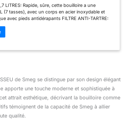
 LITRES: Rapide, sûre, cette bouilloire a une
on, Puissance 2400W, Acier
 L (7 tasses), avec un corps en acier inoxydable et
que avec pieds antidérapants FILTRE ANTI-TARTRE:
lcaire en inox est amovible et facilement lavable, pour
ongue durée SÉCURITÉ MAXIMALE: La bouilloire est
stème d'arrêt automatique qui s'active lorsque la
teint 100° UTILISATION PRATIQUE: Le bec verseur, la
mique, le couvercle à ouverture douce Soft Opening,
 niveau d'eau et le range cordon intégré rendent le
que et fonctionnel PERFORMANCE ET STYLE: Avec son
nologie et de style légèrement rétro, la bouilloire
e instant spécial en chauffant l'eau en un instant et
3SSEU de Smeg se distingue par son design élégant
ise et efficace
elle apporte une touche moderne et sophistiquée à
 cet attrait esthétique, décrivant la bouilloire comme
itifs témoignent de la capacité de Smeg à allier
ute qualité.