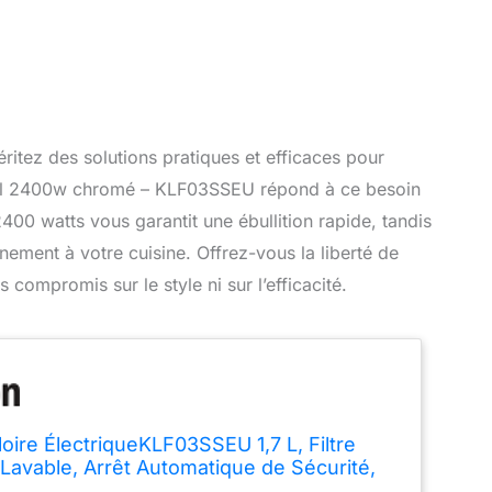
itez des solutions pratiques et efficaces pour
l 1.7l 2400w chromé – KLF03SSEU répond à ce besoin
00 watts vous garantit une ébullition rapide, tandis
ement à votre cuisine. Offrez-vous la liberté de
compromis sur le style ni sur l’efficacité.
oire ÉlectriqueKLF03SSEU 1,7 L, Filtre
 Lavable, Arrêt Automatique de Sécurité,
de Niveau d'Eau, Base Antidérapante,