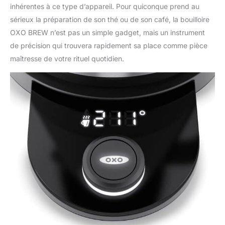
inhérentes à ce type d’appareil. Pour quiconque prend au
sérieux la préparation de son thé ou de son café, la bouilloire
OXO BREW n’est pas un simple gadget, mais un instrument
de précision qui trouvera rapidement sa place comme pièce
maîtresse de votre rituel quotidien.