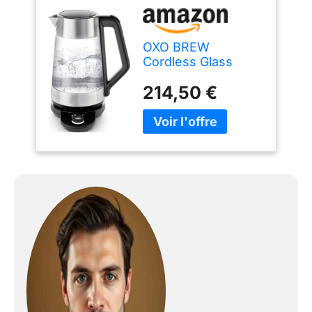
OXO BREW
Cordless Glass
Electric Adjustable
214,50 €
Temperature Kettle,
Stainless Steel