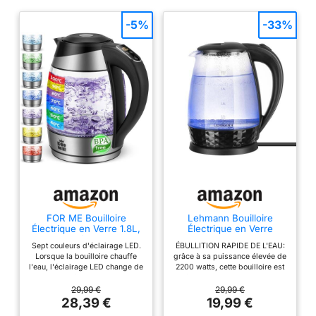
-5%
-33%
FOR ME Bouilloire
Lehmann Bouilloire
Électrique en Verre 1.8L,
Électrique en Verre
Contrôle de la
LHOEK-2220C 2L 2200W
Sept couleurs d'éclairage LED.
ÉBULLITION RAPIDE DE L'EAU:
Température,
avec Réservoir Éclairé
Lorsque la bouilloire chauffe
grâce à sa puissance élevée de
Température Réglable à
LED et Socle Décoré,
l'eau, l'éclairage LED change de
2200 watts, cette bouilloire est
Partir de 40°C à 100°C,
Ébullition Rapide, Grande
couleur 7 fois, dans l'ordre
confortable et permet de gagner
Éclairage LED 7
Capacité pour la Cuisine
suivant : blanc, vert, bleu clair,
du temps, surtout si vous avez
29,99 €
29,99 €
Couleurs, Fonction de
bleu, violet, jaune et rouge.
besoin d'eau chaude
28,39 €
19,99 €
Maintien au Chaud, Sans
Sélection de température de 40
rapidement GRANDE CAPACITÉ
BPA