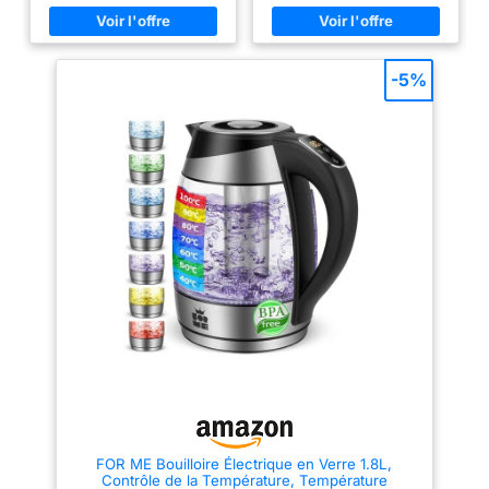
à 100 °C avec variation de 10 °C
DE 2 LITRES: vous permet de
par pas. Affichage numérique
faire bouillir plus d'eau à la
de la température avec touches
fois, ce qui convient pour
tactiles. Affiche la température
préparer des boissons pour
réelle de l'eau Fonction de
plusieurs personnes
-5%
maintien au chaud avec
CONTRÔLE VISUEL DU
maintien de la température
PROCESSUS DE CUISSON:
souhaitée pendant 2 heures. La
surtout dans les endroits
fonction "Maintien au chaud"
sombres grâce au rétro-
permet désormais de
éclairage LED qui confère à la
sélectionner une température
bouilloire un aspect moderne
comprise entre 40 et 100℃,
SÉCURITÉ MAXIMALE: grâce à
avec en incréments de 10℃. La
la poignée qui ne chauffe pas et
fonction maintient la
à la protection contre la
température de l'eau pendant 2
surchauffe qui protège à la fois
heures. Pour éliminer le calcaire
l'utilisateur et la bouilloire
de l'élément chauffant, nous
contre les dommages DESIGN
vous recommandons de faire
MODERNE ET ESTHÉTIQUE: la
bouillir du vinaigre ou du jus de
surface contemporaine de la
citron mélangé à de l'eau. Ne
bouilloire en verre donne à la
rayez pas les parois et la
cuisine un élément décoratif qui
plaque chauffante en acier
souligne le style et la modernité
inoxydable. Il est facile
de l'intérieur
d'éliminer le calcaire et le tartre
des parois et de la plaque
chauffante en faisant bouillir du
vinaigre ou du jus de citron
mélangé à de l'eau.
FOR ME Bouilloire Électrique en Verre 1.8L,
Contrôle de la Température, Température