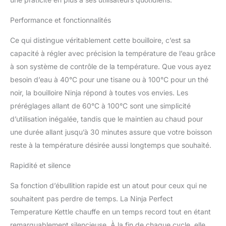
de café. Maintien de la
température : la fonction
Performance et fonctionnalités
intelligente maintient la
température de l'eau
Ce qui distingue véritablement cette bouilloire, c’est sa
sélectionnée jusqu'à 30
capacité à régler avec précision la température de l’eau grâce
minutes. Parfait pour
à son système de contrôle de la température. Que vous ayez
préparer une deuxième
boisson aussi délicieuse
besoin d’eau à 40°C pour une tisane ou à 100°C pour un thé
que la première – pas
noir, la bouilloire Ninja répond à toutes vos envies. Les
besoin de faire bouillir à
préréglages allant de 60°C à 100°C sont une simplicité
nouveau Facile à utiliser :
d’utilisation inégalée, tandis que le maintien au chaud pour
cette bouilloire intuitive
dispose de commandes
une durée allant jusqu’à 30 minutes assure que votre boisson
simples, d'une fenêtre
reste à la température désirée aussi longtemps que souhaité.
d'eau pratique avec
éclairage bleu, et d'un
Rapidité et silence
filtre gradué amovible
pour un nettoyage facile.
Sa fonction d’ébullition rapide est un atout pour ceux qui ne
Sans BPA pour votre
souhaitent pas perdre de temps. La Ninja Perfect
tranquillité d'esprit
Temperature Kettle chauffe en un temps record tout en étant
Comprend une bouilloire
remarquablement silencieuse. À la fin de chaque cycle, elle