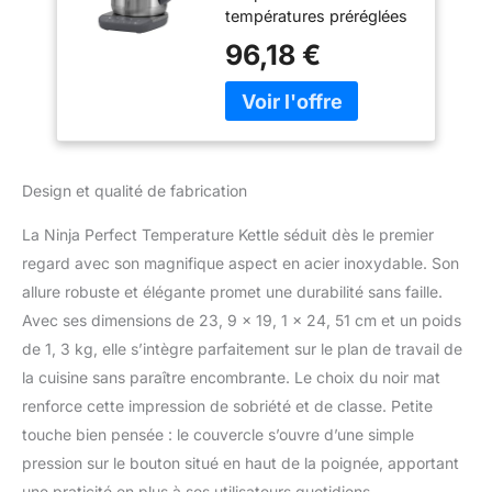
températures préréglées
Display, Easy to Use
allant de 60 °C à 100 °C,
Kettle with Rapid
96,18 €
par simple pression d'un
Boil, Temperature
bouton, ou ajustez la
Hold for Up to 30
température avec des
Minutes, Gift for
commandes manuelles.
her/him, Stainless
L'affichage numérique
Steel, KT201UK
fournit une lecture de la
Design et qualité de fabrication
température en temps
réel lorsqu'il monte à
La Ninja Perfect Temperature Kettle séduit dès le premier
votre préréglage
regard avec son magnifique aspect en acier inoxydable. Son
sélectionné. Ébullition
allure robuste et élégante promet une durabilité sans faille.
rapide : faites bouillir
rapidement 1 tasse en
Avec ses dimensions de 23, 9 x 19, 1 x 24, 51 cm et un poids
moins de 50 secondes.
de 1, 3 kg, elle s’intègre parfaitement sur le plan de travail de
Cette bouilloire à
la cuisine sans paraître encombrante. Le choix du noir mat
ébullition rapide dispose
renforce cette impression de sobriété et de classe. Petite
d'une puissance de 3
000 W et d'une grande
touche bien pensée : le couvercle s’ouvre d’une simple
capacité de 1,7 l, assez
pression sur le bouton situé en haut de la poignée, apportant
pour 7 tasses de thé ou
une praticité en plus à ses utilisateurs quotidiens.