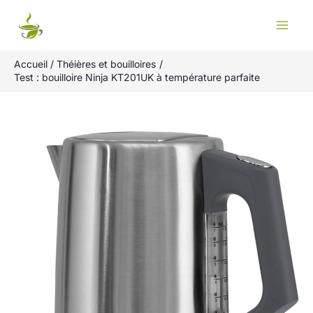
Aller
Rechercher
au
contenu
Accueil
Théières et bouilloires
Test : bouilloire Ninja KT201UK à température parfaite