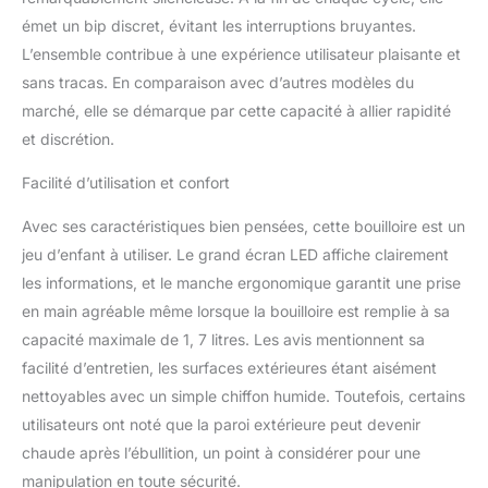
Ninja Perfect
Temperature (prise
émet un bip discret, évitant les interruptions bruyantes.
britannique) et une base
L’ensemble contribue à une expérience utilisateur plaisante et
pivotante à 360 degrés.
sans tracas. En comparaison avec d’autres modèles du
Poids : 1,24 kg (total).
marché, elle se démarque par cette capacité à allier rapidité
Couleur : acier
inoxydable Dimensions :
et discrétion.
bouilloire et base : 24,2 x
Facilité d’utilisation et confort
20,5 x 19 cm.
Avec ses caractéristiques bien pensées, cette bouilloire est un
jeu d’enfant à utiliser. Le grand écran LED affiche clairement
les informations, et le manche ergonomique garantit une prise
en main agréable même lorsque la bouilloire est remplie à sa
capacité maximale de 1, 7 litres. Les avis mentionnent sa
facilité d’entretien, les surfaces extérieures étant aisément
nettoyables avec un simple chiffon humide. Toutefois, certains
utilisateurs ont noté que la paroi extérieure peut devenir
chaude après l’ébullition, un point à considérer pour une
manipulation en toute sécurité.