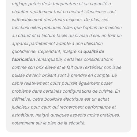
besoin de faire bouillir à
réglage précis de la température et sa capacité à
nouveau Facile à utiliser :
chauffer rapidement tout en restant silencieuse sont
cette bouilloire intuitive
indéniablement des atouts majeurs. De plus, ses
dispose de commandes
fonctionnalités pratiques telles que l’option de maintien
simples, d'une fenêtre
d'eau pratique avec
au chaud et la lecture facile du niveau d’eau en font un
éclairage bleu, et d'un
appareil parfaitement adapté à une utilisation
filtre gradué amovible
quotidienne. Cependant, malgré sa
qualité de
pour un nettoyage facile.
fabrication
remarquable, certaines considérations
Sans BPA pour votre
tranquillité d'esprit
comme son prix élevé et le fait que l’extérieur non isolé
Comprend une bouilloire
puisse devenir brûlant sont à prendre en compte. Le
Ninja Perfect
câble relativement court pourrait également poser
Temperature (prise
problème dans certaines configurations de cuisine. En
britannique) et une base
pivotante à 360 degrés.
définitive, cette bouilloire électrique est un achat
Poids : 1,24 kg (total).
judicieux pour ceux qui recherchent performance et
Couleur : acier
esthétique, malgré quelques aspects moins pratiques,
inoxydable Dimensions :
notamment sur le plan de la sécurité.
bouilloire et base : 24,2 x
20,5 x 19 cm.