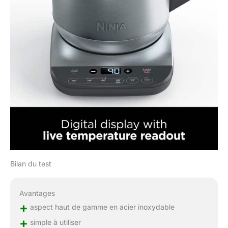
Bilan du test
Avantages
+
aspect haut de gamme en acier inoxydable
+
simple à utiliser