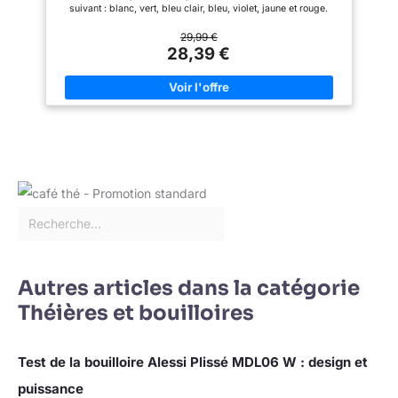
BPA
bouilloire et base : 24,2 x 20,5
suivant : blanc, vert, bleu clair, bleu, violet, jaune et rouge.
x 19 cm.
Sélection de température de 40 à 100 °C avec variation de 10
°C par pas. Affichage numérique de la température avec
29,99 €
touches tactiles. Affiche la température réelle de l'eau Fonction
28,39 €
de maintien au chaud avec maintien de la température
souhaitée pendant 2 heures. La fonction "Maintien au chaud"
permet désormais de sélectionner une température comprise
entre 40 et 100℃, avec en incréments de 10℃. La fonction
maintient la température de l'eau pendant 2 heures. Pour
éliminer le calcaire de l'élément chauffant, nous vous
recommandons de faire bouillir du vinaigre ou du jus de citron
mélangé à de l'eau. Ne rayez pas les parois et la plaque
chauffante en acier inoxydable. Il est facile d'éliminer le
calcaire et le tartre des parois et de la plaque chauffante en
faisant bouillir du vinaigre ou du jus de citron mélangé à de
l'eau.
Autres articles dans la catégorie
Théières et bouilloires
Test de la bouilloire Alessi Plissé MDL06 W : design et
puissance