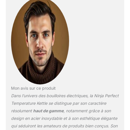
réel lorsqu'il monte à
votre préréglage
sélectionné. Ébullition
rapide : faites bouillir
rapidement 1 tasse en
moins de 50 secondes.
Cette bouilloire à
ébullition rapide dispose
d'une puissance de 3
000 W et d'une grande
capacité de 1,7 l, assez
pour 7 tasses de thé ou
de café. Maintien de la
température : la fonction
Mon avis sur ce produit
intelligente maintient la
Dans l’univers des bouilloires électriques, la Ninja Perfect
température de l'eau
sélectionnée jusqu'à 30
Temperature Kettle se distingue par son caractère
minutes. Parfait pour
résolument
haut de gamme
, notamment grâce à son
préparer une deuxième
design en acier inoxydable et à son esthétique élégante
boisson aussi délicieuse
qui séduiront les amateurs de produits bien conçus. Son
que la première – pas