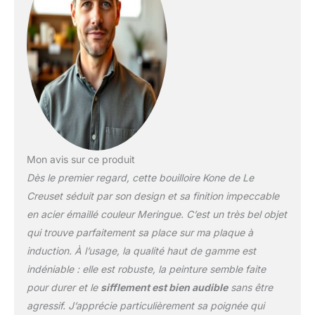
Convient à tout style de
décoration intérieure,
garantie 5 ans Un
remplissage et une
utilisation en toute
sécurité, Lavage à la
main recommandé,
Nettoyage Simple grâce
à la large ouverture du
couvercle et à la
construction en acier
Mon avis sur ce produit
émaillé intérieur et
Dès le premier regard, cette bouilloire Kone de Le
extérieur Contenu : 1x Le
Creuset Bouilloire Kone
Creuset séduit par son design et sa finition impeccable
Pour Cuisinière avec
en acier émaillé couleur Meringue. C’est un très bel objet
Sifflement, Capacité : 1,6
qui trouve parfaitement sa place sur ma plaque à
l, Matériau : Acier au
induction. À l’usage, la qualité haut de gamme est
carbone émaillé des deux
côtés, Dimensions : 25,2
indéniable : elle est robuste, la peinture semble faite
x 20 x 24 cm, Poids :
pour durer et le
sifflement est bien audible
sans être
1,13 kg, Couleur :
agressif. J’apprécie particulièrement sa poignée qui
Meringue,