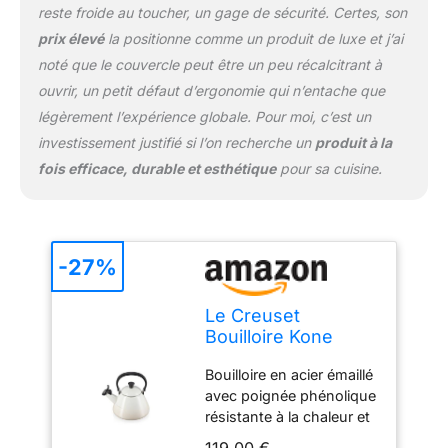
reste froide au toucher, un gage de sécurité. Certes, son
40101027160000
prix élevé
la positionne comme un produit de luxe et j’ai
noté que le couvercle peut être un peu récalcitrant à
ouvrir, un petit défaut d’ergonomie qui n’entache que
légèrement l’expérience globale. Pour moi, c’est un
investissement justifié si l’on recherche un
produit à la
fois efficace, durable et esthétique
pour sa cuisine.
-27%
Le Creuset
Bouilloire Kone
Pour Cuisinière
Bouilloire en acier émaillé
avec Sifflement,
avec poignée phénolique
Acier Émaillé, 1,6 L,
résistante à la chaleur et
Meringue,
sifflement, Peut servir
40101027160000