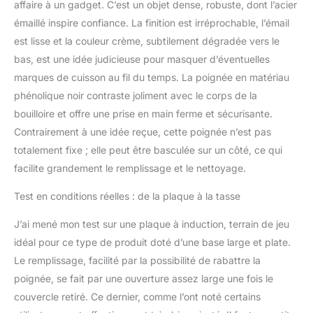
émaillé intérieur et
affaire à un gadget. C’est un objet dense, robuste, dont l’acier
extérieur Contenu : 1x Le
émaillé inspire confiance. La finition est irréprochable, l’émail
Creuset Bouilloire Kone
est lisse et la couleur crème, subtilement dégradée vers le
Pour Cuisinière avec
bas, est une idée judicieuse pour masquer d’éventuelles
Sifflement, Capacité : 1,6
l, Matériau : Acier au
marques de cuisson au fil du temps. La poignée en matériau
carbone émaillé des deux
phénolique noir contraste joliment avec le corps de la
côtés, Dimensions : 25,2
bouilloire et offre une prise en main ferme et sécurisante.
x 20 x 24 cm, Poids :
Contrairement à une idée reçue, cette poignée n’est pas
1,13 kg, Couleur :
totalement fixe ; elle peut être basculée sur un côté, ce qui
Meringue,
40101027160000
facilite grandement le remplissage et le nettoyage.
Test en conditions réelles : de la plaque à la tasse
J’ai mené mon test sur une plaque à induction, terrain de jeu
idéal pour ce type de produit doté d’une base large et plate.
Le remplissage, facilité par la possibilité de rabattre la
poignée, se fait par une ouverture assez large une fois le
couvercle retiré. Ce dernier, comme l’ont noté certains