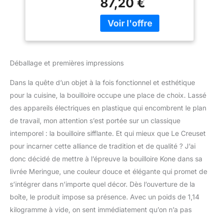
87,20 €
en température rapide et
efficace de l'eau grâce à
une construction en
acier émaillé, bon pour
tous les types de
sources de chaleur -
Déballage et premières impressions
Idéal pour les cuisinières
à induction Son agréable
Dans la quête d’un objet à la fois fonctionnel et esthétique
du sifflet après ébullition
pour la cuisine, la bouilloire occupe une place de choix. Lassé
complète de l'eau,
des appareils électriques en plastique qui encombrent le plan
Convient à tout style de
décoration intérieure,
de travail, mon attention s’est portée sur un classique
garantie 5 ans Un
intemporel : la bouilloire sifflante. Et qui mieux que Le Creuset
remplissage et une
pour incarner cette alliance de tradition et de qualité ? J’ai
utilisation en toute
donc décidé de mettre à l’épreuve la bouilloire Kone dans sa
sécurité, Lavage à la
main recommandé,
livrée Meringue, une couleur douce et élégante qui promet de
Nettoyage Simple grâce
s’intégrer dans n’importe quel décor. Dès l’ouverture de la
à la large ouverture du
boîte, le produit impose sa présence. Avec un poids de 1,14
couvercle et à la
kilogramme à vide, on sent immédiatement qu’on n’a pas
construction en acier