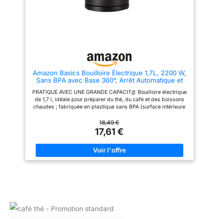
soulever ; Longueur du câble
ajustable pour un rangement
soigné
Amazon Basics Bouilloire Électrique 1,7L, 2200 W,
Sans BPA avec Base 360°, Arrêt Automatique et
Filtre Anti-Calcaire Amovible, Noir Mat
PRATIQUE AVEC UNE GRANDE CAPACITɠ: Bouilloire électrique
de 1,7 l, idéale pour préparer du thé, du café et des boissons
chaudes ; fabriquée en plastique sans BPA (surface intérieure
uniquement) avec une élégante finition noire mate CHAUFFE
RAPIDE: 2200W/240V pour une préparation rapide, parfaite
18,49 €
pour un usage quotidien efficace DESIGN FONCTIONNEL:
17,61 €
Bouilloire détachable du socle pour un service facile; base
pivotante à 360° avec range-cordon intégré CONÇU POUR
DURER: Équipée du système thermostatique Strix réputé, gage
de fiabilité et de durabilité UTILISATION SÛRE: Arrêt
automatique, protection contre la surchauffe et poignée isolante
pour une utilisation en toute sécurité ENTRETIEN FACILE: Large
ouverture du couvercle pour un nettoyage et un remplissage
aisés, filtre amovible pour un entretien simple et rapide