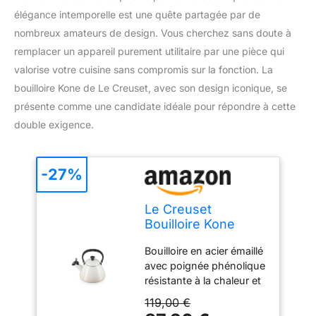
élégance intemporelle est une quête partagée par de
nombreux amateurs de design. Vous cherchez sans doute à
remplacer un appareil purement utilitaire par une pièce qui
valorise votre cuisine sans compromis sur la fonction. La
bouilloire Kone de Le Creuset, avec son design iconique, se
présente comme une candidate idéale pour répondre à cette
double exigence.
-27%
Le Creuset
Bouilloire Kone
Pour Cuisinière
Bouilloire en acier émaillé
avec Sifflement,
avec poignée phénolique
Acier Émaillé, 1,6 L,
résistante à la chaleur et
Meringue,
sifflement, Peut servir
40101027160000
119,00 €
jusqu'à 3 tasses Montée