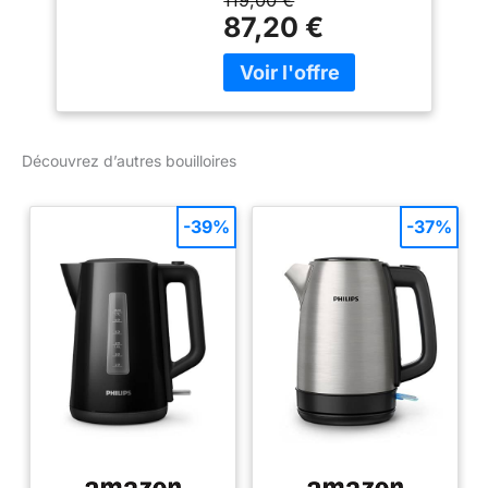
119,00 €
jusqu'à 3 tasses Montée
87,20 €
en température rapide et
efficace de l'eau grâce à
une construction en
acier émaillé, bon pour
tous les types de
sources de chaleur -
Découvrez d’autres bouilloires
Idéal pour les cuisinières
à induction Son agréable
du sifflet après ébullition
-39%
-37%
complète de l'eau,
Convient à tout style de
décoration intérieure,
garantie 5 ans Un
remplissage et une
utilisation en toute
sécurité, Lavage à la
main recommandé,
Nettoyage Simple grâce
à la large ouverture du
couvercle et à la