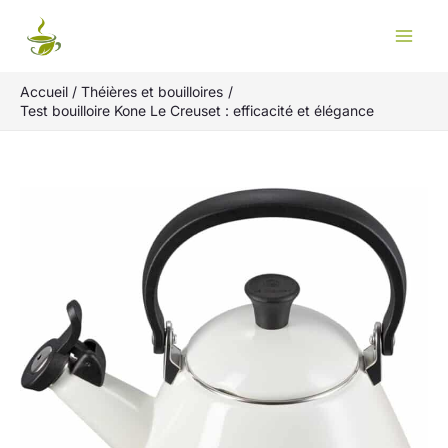
Aller
Rechercher
au
contenu
Accueil
Théières et bouilloires
Test bouilloire Kone Le Creuset : efficacité et élégance