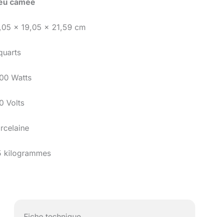
eu camée
,05 x 19,05 x 21,59 cm
quarts
00 Watts
0 Volts
rcelaine
5 kilogrammes
Fiche technique