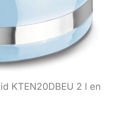
enAid KTEN20DBEU 2 l en