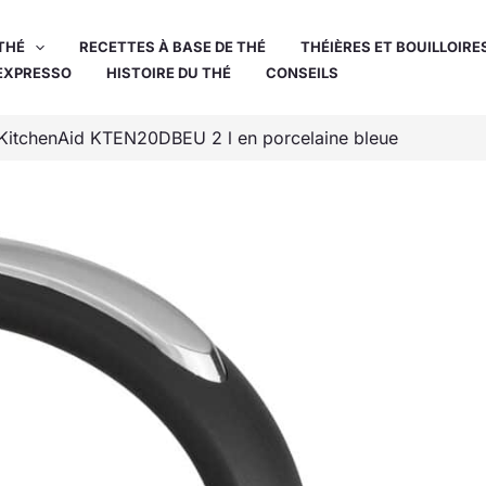
THÉ
RECETTES À BASE DE THÉ
THÉIÈRES ET BOUILLOIRE
EXPRESSO
HISTOIRE DU THÉ
CONSEILS
re KitchenAid KTEN20DBEU 2 l en porcelaine bleue