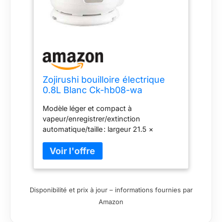
Zojirushi bouilloire électrique
0.8L Blanc Ck-hb08-wa
Modèle léger et compact à
vapeur/enregistrer/extinction
automatique/taille : largeur 21.5 ×
profondeur 15 × hauteur 21.5
cm/alimentation : 100 V/consommation
d'énergie : 1300 W/Capacité : 0.8l/code :
1.3 m/d'ébullition : environ 4 minutes
(Full), environ 60 secondes (1
Disponibilité et prix à jour – informations fournies par
tasse)/poids : 0.98 kg/couleur : WA
Amazon
(blanc)