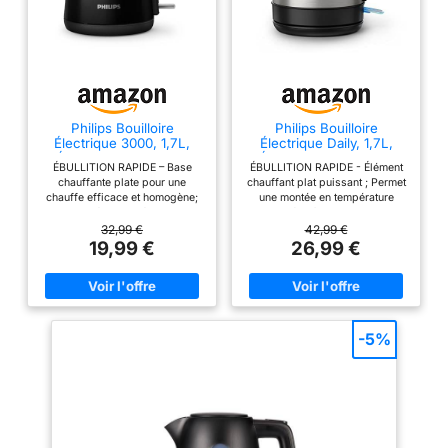
Philips Bouilloire
Philips Bouilloire
Électrique 3000, 1,7L,
Électrique Daily, 1,7L,
Ébullition rapide, Noir
Ébullition rapide, Inox
ÉBULLITION RAPIDE – Base
ÉBULLITION RAPIDE - Élément
chauffante plate pour une
chauffant plat puissant ; Permet
chauffe efficace et homogène;
une montée en température
Approprié pour préparer vos
rapide grâce à une base en inox
boissons chaudes en un rien de
performante ; pour les matins
32,99 €
42,99 €
temps CAPACITÉ DE 1,7 LITRE –
pressés EAU PURE ET SAINE -
19,99 €
26,99 €
Plus de 7 tasses à capacité
Corps en acier inoxydable de
maximale NETTOYAGE SIMPLE
qualité alimentaire ;
– Couvercle à ressort avec large
Construction en inox SUS304
ouverture pour un accès facile;
pour une eau propre et sans
Le bouton-poussoir évite tout
goût métallique ; Conçu pour un
contact avec la vapeur SANS
usage quotidien durable EAU
-5%
FIL ET PRATIQUE – Se détache
CLAIRE - Filtre anti-calcaire
facilement du socle à 360° pour
micro-perforé ; Tamis amovible
un service simple; Se remet en
retenant les particules jusqu’à
place sans effort VOYANT
200 microns ; Assure une eau
LUMINEUX – Le voyant LED
limpide à chaque utilisation
intégré à l’interrupteur
UTILISATION FACILE -
d’alimentation s’allume lorsque
Couvercle à ressort avec large