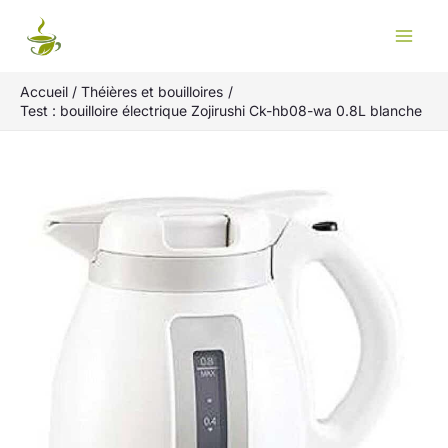
Aller
Rechercher
au
contenu
Accueil
Théières et bouilloires
Test : bouilloire électrique Zojirushi Ck-hb08-wa 0.8L blanche