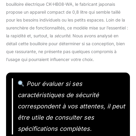
bouilloire électrique CK-HB08-WA, le fabricant japonais
propose un appareil compact de 0,8 litre qui semble taillé
pour les besoins individuels ou les petits espaces. Loin de la
surenchère de fonctionnalités, ce modèle mise sur l’essentiel :
la rapidité et, surtout, la
sécurité
. Nous avons analysé en
détail cette bouilloire pour déterminer si sa conception, bien
que rassurante, ne présente pas quelques compromis à
l’usage qui pourraient influencer votre choix.
Pour évaluer si ses
caractéristiques de sécurité
correspondent à vos attentes, il peut
être utile de consulter ses
spécifications complètes.