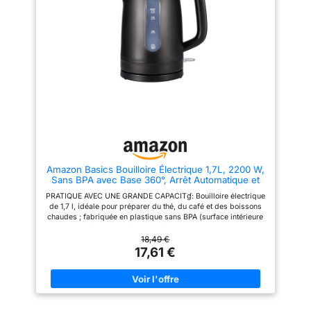
la bouilloire est en marche
ouverture ; Ouverture d’un
simple bouton pour éviter tout
contact avec la vapeur ;
Nettoyage facilité PRATIQUE ET
SANS FIL - Base pivotante 360°
et range-cordon intégré ;
Bouilloire facile à poser et à
soulever ; Longueur du câble
ajustable pour un rangement
soigné
Amazon Basics Bouilloire Électrique 1,7L, 2200 W,
Sans BPA avec Base 360°, Arrêt Automatique et
Filtre Anti-Calcaire Amovible, Noir Mat
PRATIQUE AVEC UNE GRANDE CAPACITɠ: Bouilloire électrique
de 1,7 l, idéale pour préparer du thé, du café et des boissons
chaudes ; fabriquée en plastique sans BPA (surface intérieure
uniquement) avec une élégante finition noire mate CHAUFFE
RAPIDE: 2200W/240V pour une préparation rapide, parfaite
18,49 €
pour un usage quotidien efficace DESIGN FONCTIONNEL:
17,61 €
Bouilloire détachable du socle pour un service facile; base
pivotante à 360° avec range-cordon intégré CONÇU POUR
DURER: Équipée du système thermostatique Strix réputé, gage
de fiabilité et de durabilité UTILISATION SÛRE: Arrêt
automatique, protection contre la surchauffe et poignée isolante
pour une utilisation en toute sécurité ENTRETIEN FACILE: Large