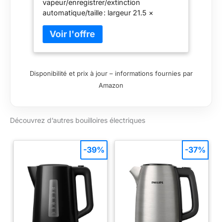
vapeur/enregistrer/extinction
automatique/taille : largeur 21.5 ×
profondeur 15 × hauteur 21.5
cm/alimentation : 100 V/consommation
d'énergie : 1300 W/Capacité : 0.8l/code :
1.3 m/d'ébullition : environ 4 minutes
(Full), environ 60 secondes (1
Disponibilité et prix à jour – informations fournies par
tasse)/poids : 0.98 kg/couleur : WA
Amazon
(blanc)
Découvrez d’autres bouilloires électriques
-39%
-37%