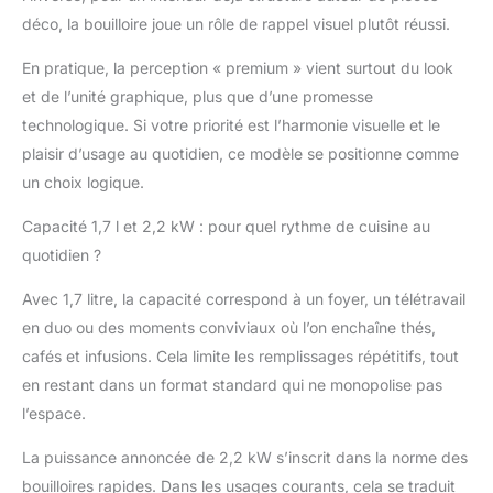
préférées à une
déco, la bouilloire joue un rôle de rappel visuel plutôt réussi.
température precise
Protection Contre la
En pratique, la perception « premium » vient surtout du look
Surchauffe: Nos
bouilloires électriques à
et de l’unité graphique, plus que d’une promesse
ébullition rapide sont
technologique. Si votre priorité est l’harmonie visuelle et le
équipées d'un élément
plaisir d’usage au quotidien, ce modèle se positionne comme
chauffant dissimulé qui
un choix logique.
empêche l'eau de
déborder si elle est
Capacité 1,7 l et 2,2 kW : pour quel rythme de cuisine au
accidentellement
quotidien ?
laissée sans
surveillance Qualité et
Avec 1,7 litre, la capacité correspond à un foyer, un télétravail
Design: Notre bouilloire
design est dotée d'une
en duo ou des moments conviviaux où l’on enchaîne thés,
finition réalisée à la
cafés et infusions. Cela limite les remplissages répétitifs, tout
main par Laura Ashley
en restant dans un format standard qui ne monopolise pas
et bénéficie également
l’espace.
d'une garantie du
fabricant de 24 mois
La puissance annoncée de 2,2 kW s’inscrit dans la norme des
pour assurer la
bouilloires rapides. Dans les usages courants, cela se traduit
tranquillité d'esprit