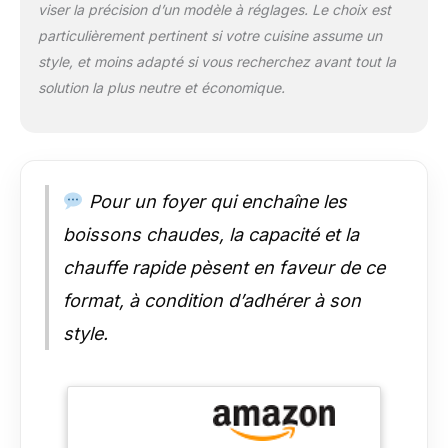
à ébullition rapide
viser la précision d’un modèle à réglages. Le choix est
sont équipées d'un
particulièrement pertinent si votre cuisine assume un
élément chauffant
style, et moins adapté si vous recherchez avant tout la
dissimulé qui
solution la plus neutre et économique.
empêche l'eau de
déborder si elle est
accidentellement
laissée sans
surveillance Qualité et
Design: Notre
Pour un foyer qui enchaîne les
bouilloire design est
boissons chaudes, la capacité et la
dotée d'une finition
réalisée à la main par
chauffe rapide pèsent en faveur de ce
Laura Ashley et
format, à condition d’adhérer à son
bénéficie également
d'une garantie du
style.
fabricant de 24 mois
pour assurer la
tranquillité d'esprit