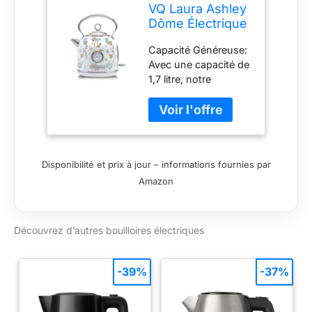
VQ Laura Ashley
Dôme Électrique
Bouilloire,
Capacité Généreuse:
Vintage 1,7L
Avec une capacité de
Elveden White
1,7 litre, notre
bouilloire electrique
vintage vous permet
de préparer jusqu'à
sept tasses de
boisson, idéale pour
Disponibilité et prix à jour – informations fournies par
servir la famille et les
Amazon
amis sans devoir la
remplir constamment
Ébullition Rapide et
Filtre Anti Calcaire:
Découvrez d’autres bouilloires électriques
Notre bouilloire inox
fait bouillir de l'eau à
3 litres par minute,
-39%
-37%
économisant ainsi du
temps et de l'énergie.