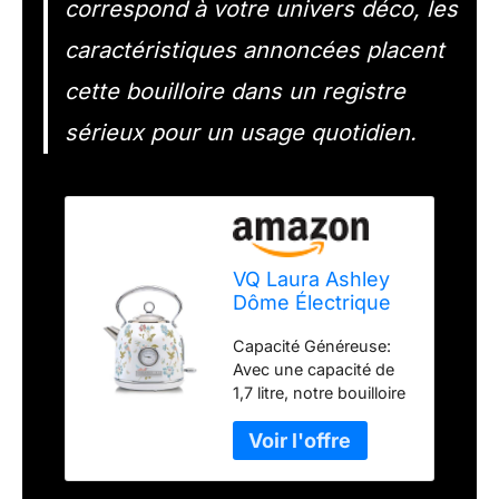
correspond à votre univers déco, les
caractéristiques annoncées placent
cette bouilloire dans un registre
sérieux pour un usage quotidien.
VQ Laura Ashley
Dôme Électrique
Bouilloire, Vintage
Capacité Généreuse:
1,7L Elveden White
Avec une capacité de
1,7 litre, notre bouilloire
electrique vintage vous
permet de préparer
jusqu'à sept tasses de
boisson, idéale pour