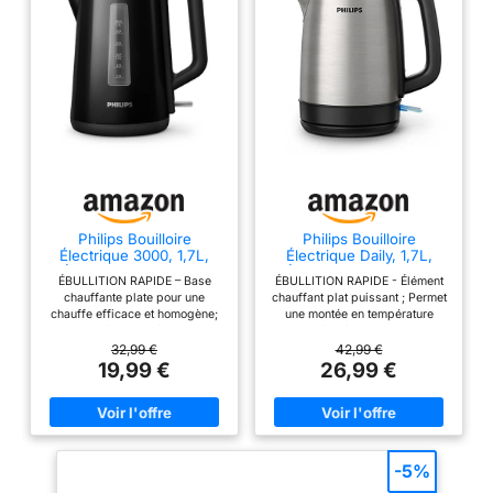
Bouilloire retro
dispose également
d'un filtre intégré qui
élimine le calcaire et
d'autres impuretés
Température Précise:
Notre bouilloire
électrique est
équipée d'un
thermomètre externe
qui vous aide à faire
Philips Bouilloire
Philips Bouilloire
Électrique 3000, 1,7L,
Électrique Daily, 1,7L,
bouillir votre thé ou
Ébullition rapide, Noir
Ébullition rapide, Inox
vos boissons
ÉBULLITION RAPIDE – Base
ÉBULLITION RAPIDE - Élément
chauffante plate pour une
chauffant plat puissant ; Permet
préférées à une
chauffe efficace et homogène;
une montée en température
température precise
Approprié pour préparer vos
rapide grâce à une base en inox
Protection Contre la
boissons chaudes en un rien de
performante ; pour les matins
32,99 €
42,99 €
temps CAPACITÉ DE 1,7 LITRE –
pressés EAU PURE ET SAINE -
19,99 €
26,99 €
Surchauffe: Nos
Plus de 7 tasses à capacité
Corps en acier inoxydable de
bouilloires électriques
maximale NETTOYAGE SIMPLE
qualité alimentaire ;
– Couvercle à ressort avec large
Construction en inox SUS304
à ébullition rapide
ouverture pour un accès facile;
pour une eau propre et sans
sont équipées d'un
Le bouton-poussoir évite tout
goût métallique ; Conçu pour un
élément chauffant
contact avec la vapeur SANS
usage quotidien durable EAU
-5%
FIL ET PRATIQUE – Se détache
CLAIRE - Filtre anti-calcaire
dissimulé qui