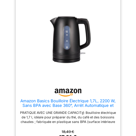
facilement du socle à 360° pour
micro-perforé ; Tamis amovible
empêche l'eau de
un service simple; Se remet en
retenant les particules jusqu’à
place sans effort VOYANT
200 microns ; Assure une eau
déborder si elle est
LUMINEUX – Le voyant LED
limpide à chaque utilisation
accidentellement
intégré à l’interrupteur
UTILISATION FACILE -
laissée sans
d’alimentation s’allume lorsque
Couvercle à ressort avec large
la bouilloire est en marche
ouverture ; Ouverture d’un
surveillance Qualité et
simple bouton pour éviter tout
Design: Notre
contact avec la vapeur ;
Nettoyage facilité PRATIQUE ET
bouilloire design est
SANS FIL - Base pivotante 360°
dotée d'une finition
et range-cordon intégré ;
réalisée à la main par
Bouilloire facile à poser et à
soulever ; Longueur du câble
Laura Ashley et
ajustable pour un rangement
bénéficie également
soigné
d'une garantie du
fabricant de 24 mois
pour assurer la
tranquillité d'esprit
Amazon Basics Bouilloire Électrique 1,7L, 2200 W,
Sans BPA avec Base 360°, Arrêt Automatique et
Filtre Anti-Calcaire Amovible, Noir Mat
PRATIQUE AVEC UNE GRANDE CAPACITɠ: Bouilloire électrique
de 1,7 l, idéale pour préparer du thé, du café et des boissons
chaudes ; fabriquée en plastique sans BPA (surface intérieure
uniquement) avec une élégante finition noire mate CHAUFFE
RAPIDE: 2200W/240V pour une préparation rapide, parfaite
18,49 €
pour un usage quotidien efficace DESIGN FONCTIONNEL: