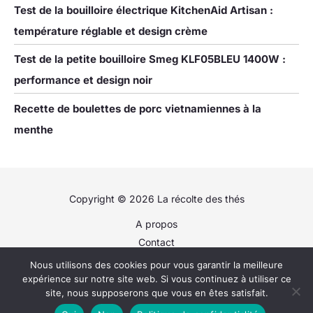
Test de la bouilloire électrique KitchenAid Artisan :
température réglable et design crème
Test de la petite bouilloire Smeg KLF05BLEU 1400W :
performance et design noir
Recette de boulettes de porc vietnamiennes à la
menthe
Copyright © 2026 La récolte des thés
A propos
Contact
Plan du site
Nous utilisons des cookies pour vous garantir la meilleure
Politique de confidentialité
expérience sur notre site web. Si vous continuez à utiliser ce
site, nous supposerons que vous en êtes satisfait.
Mentions légales