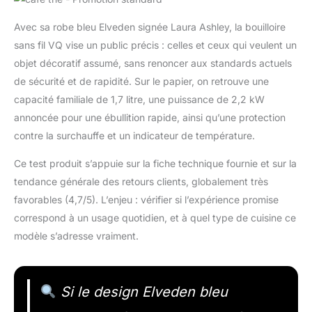
Avec sa robe bleu Elveden signée Laura Ashley, la bouilloire
sans fil VQ vise un public précis : celles et ceux qui veulent un
objet décoratif assumé, sans renoncer aux standards actuels
de sécurité et de rapidité. Sur le papier, on retrouve une
capacité familiale de 1,7 litre, une puissance de 2,2 kW
annoncée pour une ébullition rapide, ainsi qu’une protection
contre la surchauffe et un indicateur de température.
Ce test produit s’appuie sur la fiche technique fournie et sur la
tendance générale des retours clients, globalement très
favorables (4,7/5). L’enjeu : vérifier si l’expérience promise
correspond à un usage quotidien, et à quel type de cuisine ce
modèle s’adresse vraiment.
Si le design Elveden bleu