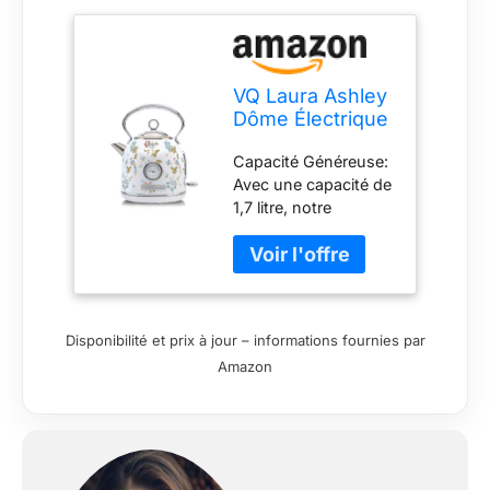
VQ Laura Ashley
Dôme Électrique
Bouilloire,
Capacité Généreuse:
Vintage 1,7L
Avec une capacité de
Elveden White
1,7 litre, notre
bouilloire electrique
vintage vous permet
de préparer jusqu'à
sept tasses de
boisson, idéale pour
Disponibilité et prix à jour – informations fournies par
servir la famille et les
Amazon
amis sans devoir la
remplir constamment
Ébullition Rapide et
Filtre Anti Calcaire:
Notre bouilloire inox
fait bouillir de l'eau à