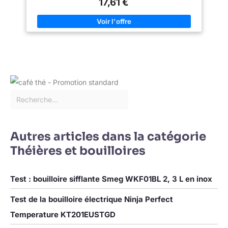
17,61 €
Bouilloire détachable du socle pour un service facile; base
pivotante à 360° avec range-cordon intégré CONÇU POUR
DURER: Équipée du système thermostatique Strix réputé, gage
de fiabilité et de durabilité UTILISATION SÛRE: Arrêt
automatique, protection contre la surchauffe et poignée isolante
pour une utilisation en toute sécurité ENTRETIEN FACILE: Large
ouverture du couvercle pour un nettoyage et un remplissage
aisés, filtre amovible pour un entretien simple et rapide
Autres articles dans la catégorie
Théières et bouilloires
Test : bouilloire sifflante Smeg WKF01BL 2, 3 L en inox
Test de la bouilloire électrique Ninja Perfect
Temperature KT201EUSTGD