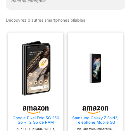
dans sa catégorie.
Découvrez d’autres smartphones pliables
Google Pixel Fold 5G 256
Samsung Galaxy Z Fold3,
Go + 12 Go de RAM
Téléphone Mobile 5G
débloqué en usine –
256Go Argent, Carte SIM
7,6", OLED pliable, 120 Hz,
Visualisation immersive -
Double SIM (Nano-SIM +
non Incluse, Smartphone