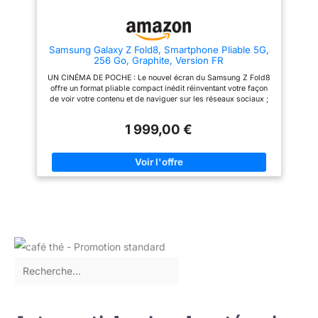
de choisir votre transporteur.
plus solide pour protéger les
Compatible avec les réseaux
parties intérieures de la
GSM et CDMA. Le téléphone est
charnière, comme une armure
déverrouillé pour fonctionner
Écran en verre ultra-mince - Le
Samsung Galaxy Z Fold8, Smartphone Pliable 5G,
avec tous les opérateurs GSM
plus grand pas en avant de
256 Go, Graphite, Version FR
et CDMA, y compris AT & T, T-
notre technologie d'écran
Mobile, Verizon, Straight Talk.,
pliable. Grâce à l'ajout d'une
UN CINÉMA DE POCHE : Le nouvel écran du Samsung Z Fold8
etc.
couche supplémentaire et d'un
offre un format pliable compact inédit réinventant votre façon
film de protection, il est 80%
de voir votre contenu et de naviguer sur les réseaux sociaux ;
plus résistant qu'avant
dépliez-le pour vivre vos séries et films préférés en immersion
totale¹ LA PERFORMANCE DANS PLUS DE LÉGÈRETÉ : Profitez
1 999,00 €
du design Samsung Fold le plus léger à ce jour, avec
seulement 201 g et une tenue en main confortable², tandis que
la batterie puissante de 4800 mAh offre jusqu'à 26 heures de
lecture continue³ ⁴ CAPTUREZ L'INSTANT PRÉSENT : Le
double capteur de 50 MP du téléphone vous permet de
capturer vos plus belles images comme sur un appareil photo
compact, pour conserver chaque instant de façon spontanée,
en famille à la maison ou en voyage entre amis⁵ DÉCOUVREZ
"NOW NUDGE" : Simplifiez vos tâches grâce à des messages
intégrés dans votre nouveau smartphone pliable pour réaliser
diverses actions, et profitez d'une navigation encore plus
fluide entre l'écran extérieur et l'écran principal⁶ RÉCUPÉREZ
VOS DONNÉES EN UN CLIN D'ŒIL : Transférer vos données de
votre ancien iPhone à votre nouveau Samsung Galaxy Z Fold8
n'a jamais été aussi simple, il suffit de scanner un code QR
pour récupérer vos applications, comptes, contacts et autres
données⁷