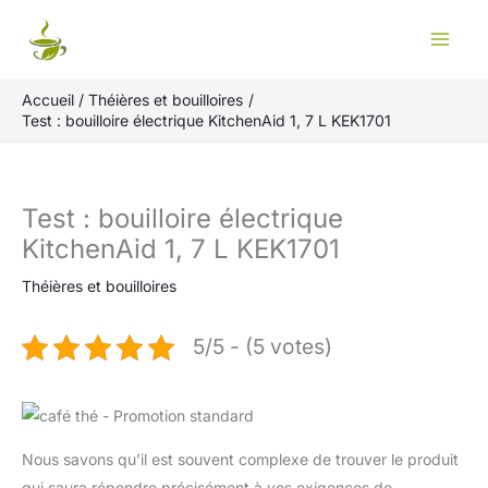
Aller
Rechercher
au
contenu
Accueil
Théières et bouilloires
Test : bouilloire électrique KitchenAid 1, 7 L KEK1701
Test : bouilloire électrique
KitchenAid 1, 7 L KEK1701
Théières et bouilloires
5/5 - (5 votes)
Nous savons qu’il est souvent complexe de trouver le produit
qui saura répondre précisément à vos exigences de