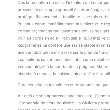
utilisation faci
Dès la réception du colis, l’intention de la marq
au bouchon. C
présence d’un simple appareil électroménager, mai
chauffe-eau est 
par de petits h
protège efficacement la bouilloire. Une fois sortie
bouilloire es
Brillant » capte immédiatement la lumière et le r
QUALITÉ: Le bou
commune, tranche radicalement avec les designs c
produits de la 
des designs ori
voir. Le corps en acier inoxydable 18/10 inspire 
des finitions de
kilogrammes lui confère une assise stable et un se
une véritable pièce maîtresse sur le plan de travail
Les finitions sont impeccables et chaque détail s
verseur intégré à la courbe de la poignée. Ma prem
cherche à embellir la cuisine autant qu’à y être util
Caractéristiques techniques et ergonomie au quot
Au-delà de son apparence spectaculaire, j’ai souha
l’ergonomie de cette bouilloire. La Giulietta propo