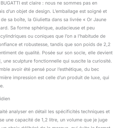
le depuis n'importe quelle position. Filtre à eau intégré
ue BUGATTI est claire : nous ne sommes pas en
APACITÉ MAXIMALE: La capacité maximale du
s d’un objet de design. L’emballage est soigné et
de 1,2 litre (42 fl.oz.). Le niveau d'eau est indiqué
ublots qui décorent le corps et s'éclairent lorsque la
 de sa boîte, la Giulietta dans sa livrée « Or Jaune
t en marche. MATÉRIAUX ET FINITIONS DE HAUTE
egard. Sa forme sphérique, audacieuse et peu
illoire électrique est en acier inoxydable 18/10. Les
ylindriques ou coniques que l’on a l’habitude de
marque Bugatti se caractérisent depuis toujours par
ginaux, un fort caractère innovant, des matériaux et
confiance et robustesse, tandis que son poids de 2,2
 haute qualité.
ntiment de qualité. Posée sur son socle, elle devient
, une sculpture fonctionnelle qui suscite la curiosité.
emble avoir été pensé pour l’esthétique, du bec
ière impression est celle d’un produit de luxe, qui
e.
idien
ité analyser en détail les spécificités techniques et
se une capacité de 1,2 litre, un volume que je juge