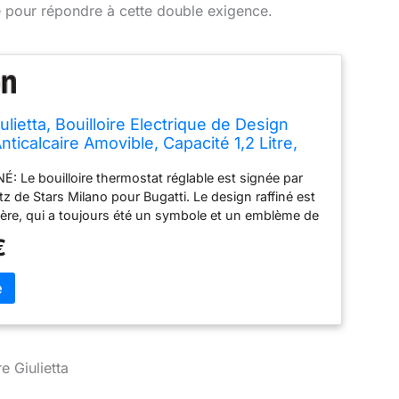
ée pour répondre à cette double exigence.
lietta, Bouilloire Electrique de Design
Anticalcaire Amovible, Capacité 1,2 Litre,
cier Inoxydable 18/10
: Le bouilloire thermostat réglable est signée par
 de Stars Milano pour Bugatti. Le design raffiné est
hère, qui a toujours été un symbole et un emblème de
ue. Giulietta, défie les limites de la perfection.
€
 de hauteur et 23,5 cm de diamètre font de
heiere electrique au volume compact, idéale pour la
ite aussi comme élément de décoration sur une
on, sur une table basse ou dans un coin du bureau.
ER: Le bouilloire electriques thermostat reglable se
sa facilité d'utilisation : une seule pression suffit pour
onner et il s'arrête automatiquement lorsque le point
e Giulietta
 atteint. L'insertion à 360 ° sur la base permet une