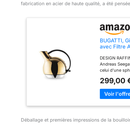
fabrication en acier de haute qualité, a été pens
BUGATTI, Giu
avec Filtre 
Bouilloire A
DESIGN RAFFINÉ
Andreas Seegatz
celui d'une sp
régularité absol
299,00 
COMPACT: 21 cm
Giulietta une t
cuisine, parfa
étagère de sal
FACILE À UTILIS
caractérise par 
le faire foncti
Déballage et premières impressions de la bouilloir
d'ébullition est