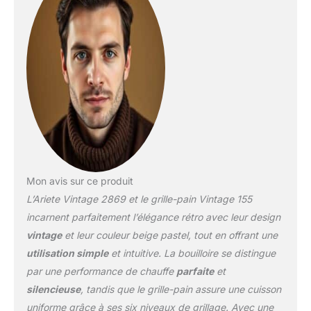
capacité de 1,7 litres et
les 2000 watts de
puissance vous
permettent de porter
l'eau à ébullition en
quelques instants pour
préparer rapidement des
infusions, du thé et des
tisanes produit 1: La
poignée froide et les
parois en acier
empêchent les brûlures
accidentelles ; la
Mon avis sur ce produit
bouilloire s'allume via un
L’Ariete Vintage 2869 et le grille-pain Vintage 155
simple bouton et s'éteint
incarnent parfaitement l’élégance rétro avec leur design
automatiquement
vintage
et leur couleur beige pastel, tout en offrant une
lorsque le liquide bout
produit 1: La bouilloire
utilisation simple
et intuitive. La bouilloire se distingue
vintage est bon pour
par une performance de chauffe
parfaite
et
porter l'eau à ébullition
silencieuse
, tandis que le grille-pain assure une cuisson
rapidement et vous
uniforme grâce à ses six niveaux de grillage. Avec une