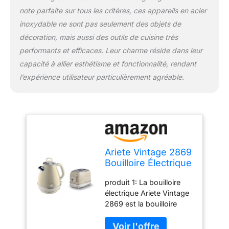
permet de faire des thés
note parfaite sur tous les critères, ces appareils en acier
parfumés et de
délicieuses infusions
inoxydable ne sont pas seulement des objets de
telles que des tisanes, de
décoration, mais aussi des outils de cuisine très
la camomille ou de l'orge
performants et efficaces. Leur charme réside dans leur
produit 2: Grille pain 2
capacité à allier esthétisme et fonctionnalité, rendant
fentes vintage (139 x 38
cm) produit 2: Ejection
l’expérience utilisateur particulièrement agréable.
automatique & tiroir
ramasse- miettes produit
2: Fonctions
décongélation,
réchauffage et toast
produit 2: Parfait pour
griller de simples toasts
Ariete Vintage 2869
ou des sandwichs
Bouilloire Électrique
en Acier
produit 1: La bouilloire
Inoxydable, 1,7 L &
électrique Ariete Vintage
Vintage 155 Grille-
2869 est la bouilloire
Pain design 2
design qui décore la
Tranches avec
cuisine avec ses formes
Pince, 6 Niveaux de