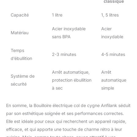
classique
température souhaitée.
En outre, la bouilloire
Capacité
1 litre
1, 5 litres
électrique cessera de
fonctionner lorsqu'elle
Acier inoxydable
Acier
bout, sans eau, et
Matériau
sans BPA
inoxydable
reviendra au travail
lorsqu'elle est
Temps
complètement froide.
2-3 minutes
4-5 minutes
d’ébullition
Arrêt automatique,
Arrêt
Système de
protection ébullition
automatique
sécurité
à sec
simple
En somme, la Bouilloire électrique col de cygne Anfilank séduit
par son esthétique soignée et ses performances correctes.
Elle est idéale pour ceux qui recherchent un appareil rapide,
efficace, et qui apporte une touche de charme rétro à leur