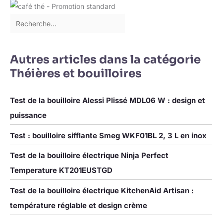
avec le couvercle lorsque
vous devez faire bouillir
de l'eau, et il s'éteindra
automatiquement
lorsque l'eau atteint la
température souhaitée.
Autres articles dans la catégorie
En outre, la bouilloire
Théières et bouilloires
électrique cessera de
fonctionner lorsqu'elle
bout, sans eau, et
Test de la bouilloire Alessi Plissé MDL06 W : design et
reviendra au travail
puissance
lorsqu'elle est
complètement froide.
Test : bouilloire sifflante Smeg WKF01BL 2, 3 L en inox
Test de la bouilloire électrique Ninja Perfect
Temperature KT201EUSTGD
Test de la bouilloire électrique KitchenAid Artisan :
température réglable et design crème