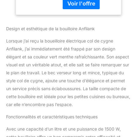
protection contre
électrique à col de cygne
l'ébullition en
Anfilank possède un bec
long en col de cygne, le
bec verseur de précision
Design et esthétique de la bouilloire Anfilank
de 8 mm, permet à l'eau
de s'écouler lentement,
Lorsque j’ai reçu la boueilloire électrique col de cygne
sensible et prévisible
Anfilank, j’ai immédiatement été frappé par son design
pour donner le meilleur
élégant et sa couleur vert menthe rafraîchissante. Son aspect
goût lorsqu'elle est
versée sur du café ou du
visuel est un véritable atout, et elle sait se faire remarquer sur
thé. Ébullition rapide de
le plan de travail. Le bec verseur long et mince, typique du
1500 W, facile à utiliser,
style col de cygne, ajoute une touche d’élégance et permet
contrôle à un bouton.
un service précis sans éclaboussures. La taille compacte de
Fonctionne à 1500 W
(120 V) et peut faire
cette bouilloire est idéale pour les petites cuisines ou bureaux,
bouillir 1 litre d'eau en 4
car elle n’encombre pas l’espace.
minutes. La bouilloire
électrique à col de cygne
Fonctionnalités et caractéristiques techniques
a une fonction de
chauffe rapide et d'arrêt
Avec une capacité d’un litre et une puissance de 1500 W,
automatique, ce qui rend
cette bouilloire offre un bon compromis entre efficacité et