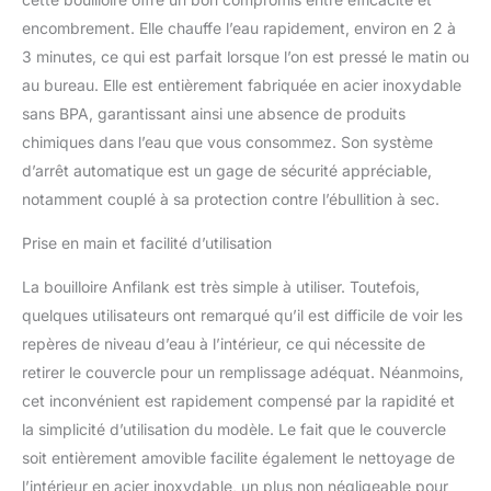
plus facile et rapide votre
encombrement. Elle chauffe l’eau rapidement, environ en 2 à
thé du matin, de l'avoine,
3 minutes, ce qui est parfait lorsque l’on est pressé le matin ou
de la presse française et
tout autre aliment
au bureau. Elle est entièrement fabriquée en acier inoxydable
nécessitant de l'eau
sans BPA, garantissant ainsi une absence de produits
chaude. Zone d'ébullition
chimiques dans l’eau que vous consommez. Son système
rapide : les marques
d’arrêt automatique est un gage de sécurité appréciable,
horizontales brillantes à
l'intérieur de la bouilloire
notamment couplé à sa protection contre l’ébullition à sec.
vous aident à mesurer 1
tasse d'ébullition ultra
Prise en main et facilité d’utilisation
rapide. Faites bouillir une
La bouilloire Anfilank est très simple à utiliser. Toutefois,
tasse d'eau en 60
secondes. Acier
quelques utilisateurs ont remarqué qu’il est difficile de voir les
inoxydable de qualité
repères de niveau d’eau à l’intérieur, ce qui nécessite de
alimentaire pour eau pure
retirer le couvercle pour un remplissage adéquat. Néanmoins,
: la bouilloire électrique
cet inconvénient est rapidement compensé par la rapidité et
est fabriquée en acier
inoxydable 304 avec bec
la simplicité d’utilisation du modèle. Le fait que le couvercle
en col de cygne et
soit entièrement amovible facilite également le nettoyage de
poignée en plastique
l’intérieur en acier inoxydable, un plus non négligeable pour