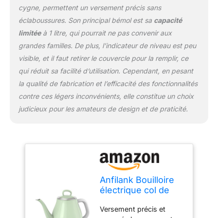
chaude. Zone d'ébullition
cygne, permettent un versement précis sans
rapide : les marques
éclaboussures. Son principal bémol est sa
capacité
horizontales brillantes à
limitée
à 1 litre, qui pourrait ne pas convenir aux
l'intérieur de la bouilloire
grandes familles. De plus, l’indicateur de niveau est peu
vous aident à mesurer 1
tasse d'ébullition ultra
visible, et il faut retirer le couvercle pour la remplir, ce
rapide. Faites bouillir une
qui réduit sa facilité d’utilisation. Cependant, en pesant
tasse d'eau en 60
la qualité de fabrication et l’efficacité des fonctionnalités
secondes. Acier
contre ces légers inconvénients, elle constitue un choix
inoxydable de qualité
alimentaire pour eau pure
judicieux pour les amateurs de design et de praticité.
: la bouilloire électrique
est fabriquée en acier
inoxydable 304 avec bec
en col de cygne et
poignée en plastique
sans BPA et couvercle
Anfilank Bouilloire
vapeur. La bouilloire à thé
électrique col de
en acier inoxydable de
cygne 1 litre 1500 W,
qualité alimentaire vous
Versement précis et
bouilloire 100 %
offre une longue durée