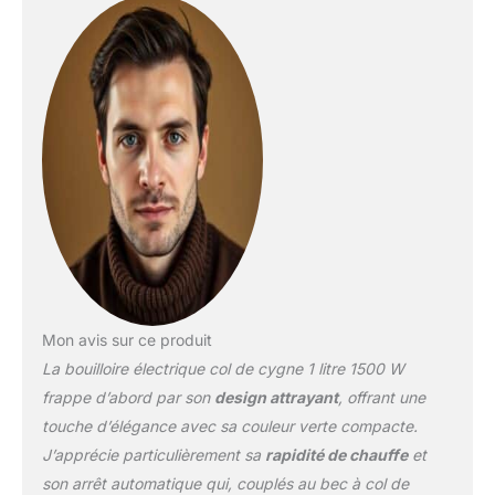
de s'écouler lentement,
sensible et prévisible
pour donner le meilleur
goût lorsqu'elle est
versée sur du café ou du
thé. Ébullition rapide de
1500 W, facile à utiliser,
contrôle à un bouton.
Fonctionne à 1500 W
(120 V) et peut faire
bouillir 1 litre d'eau en 4
minutes. La bouilloire
électrique à col de cygne
a une fonction de
Mon avis sur ce produit
chauffe rapide et d'arrêt
La bouilloire électrique col de cygne 1 litre 1500 W
automatique, ce qui rend
plus facile et rapide votre
frappe d’abord par son
design attrayant
, offrant une
thé du matin, de l'avoine,
touche d’élégance avec sa couleur verte compacte.
de la presse française et
J’apprécie particulièrement sa
rapidité de chauffe
et
tout autre aliment
son arrêt automatique qui, couplés au bec à col de
nécessitant de l'eau