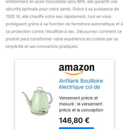
entièrement en acier inoxydable sans BPA, elle garantit une
sécurité optimale pour votre santé. Grâce à sa puissance de
1500 W, elle chauffe votre eau rapidement, tout en vous
protégeant grâce à sa fonction de fermeture automatique et à
sa protection contre l’ébullition à sec. Découvrez comment ce
produit peut transformer votre expérience en cuisine par sa
simplicité et ses innovations pratiques.
Anfilank Bouilloire
électrique col de
cygne 1 litre 1500 W,
Versement précis et
bouilloire 100 %
mesuré : le versement
acier inoxydable
précis et la conception
sans BPA, bouilloire
étanche empêchent
avec fermeture
146,80 €
toute fuite lors du
automatique et
versement. La théière