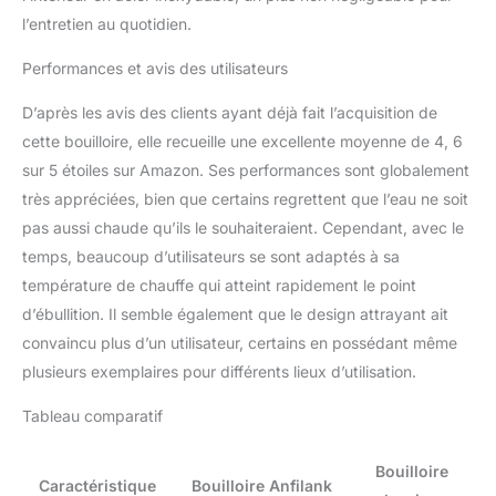
sans BPA et couvercle
l’entretien au quotidien.
vapeur. La bouilloire à thé
en acier inoxydable de
Performances et avis des utilisateurs
qualité alimentaire vous
offre une longue durée
D’après les avis des clients ayant déjà fait l’acquisition de
de vie, une durabilité
cette bouilloire, elle recueille une excellente moyenne de 4, 6
remarquable et une
isolation parfaite, ainsi
sur 5 étoiles sur Amazon. Ses performances sont globalement
que l'eau la plus pure
très appréciées, bien que certains regrettent que l’eau ne soit
sans risques chimiques.
pas aussi chaude qu’ils le souhaiteraient. Cependant, avec le
Protection automatique
temps, beaucoup d’utilisateurs se sont adaptés à sa
contre l'arrêt et le
séchage à ébullition : la
température de chauffe qui atteint rapidement le point
bouilloire électrique à col
d’ébullition. Il semble également que le design attrayant ait
de cygne a un design
convaincu plus d’un utilisateur, certains en possédant même
d'arrêt automatique.
plusieurs exemplaires pour différents lieux d’utilisation.
Assurez-vous de couvrir
avec le couvercle lorsque
Tableau comparatif
vous devez faire bouillir
de l'eau, et il s'éteindra
automatiquement
Bouilloire
Caractéristique
Bouilloire Anfilank
lorsque l'eau atteint la