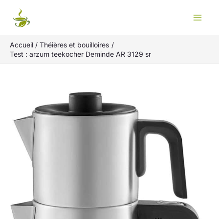
Aller
Rechercher
au
contenu
Accueil
Théières et bouilloires
Test : arzum teekocher Deminde AR 3129 sr