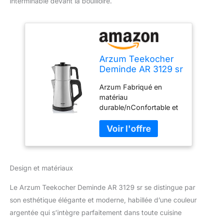
interminable devant la bouilloire.
Arzum Teekocher
Deminde AR 3129 sr
Arzum Fabriqué en
matériau
durable/nConfortable et
facile à porter/nConvient
à un usage quotidien
Capacité : 1,0 litre Poids
de l'article : 4,3 livres
Matériau : Acier
Design et matériaux
inoxydable
Le Arzum Teekocher Deminde AR 3129 sr se distingue par
son esthétique élégante et moderne, habillée d’une couleur
argentée qui s’intègre parfaitement dans toute cuisine