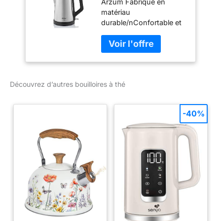
Arzum Fabriqué en
matériau
durable/nConfortable et
facile à porter/nConvient
à un usage quotidien
Capacité : 1,0 litre Poids
de l'article : 4,3 livres
Matériau : Acier
Découvrez d’autres bouilloires à thé
inoxydable
-40%