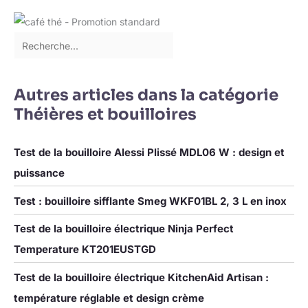
possède un thermostat de haute qualité à l'intérieur permettant
cuisinières à gaz et à gaz
l’arrêt automatique et la mise hors tension automatique en cas
naturel. Lors de l'utilisation d'un
d’ébullition à vide. 【Garantie de qualité】Lisez attentivement
réchaud à gaz, veuillez utiliser
les instructions avant utilisation. Si vous avez des questions
un feu faible ou moyen pour
sur nos produits, n’hésitez pas à nous contacter, nous serons
chauffer la bouilloire afin
très heureux de pouvoir vous aider.
d'éviter que la flamme ne brûle
le bec verseur ou ne décolore le
corps de la bouilloire
Autres articles dans la catégorie
Théières et bouilloires
Test de la bouilloire Alessi Plissé MDL06 W : design et
puissance
Test : bouilloire sifflante Smeg WKF01BL 2, 3 L en inox
Test de la bouilloire électrique Ninja Perfect
Temperature KT201EUSTGD
Test de la bouilloire électrique KitchenAid Artisan :
température réglable et design crème