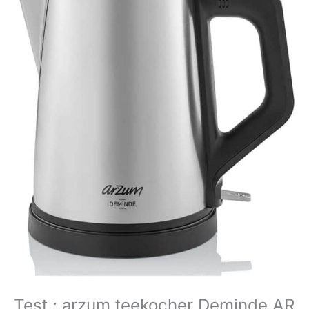
Test : arzum teekocher Deminde AR