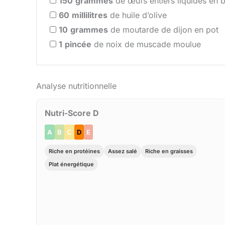
150
grammes
de œufs entiers liquides en 
60
millilitres
de huile d’olive
10
grammes
de moutarde de dijon en pot
1
pincée
de noix de muscade moulue
Analyse nutritionnelle
Nutri-Score D
A
B
C
D
E
Riche en protéines
Assez salé
Riche en graisses
Plat énergétique