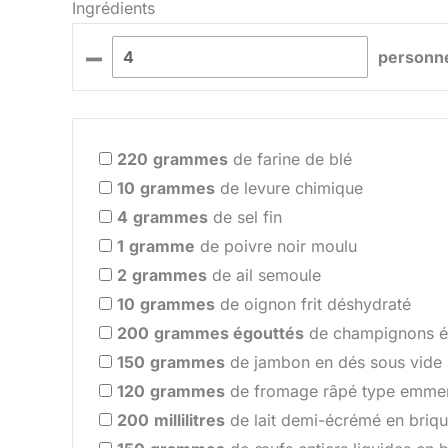
Ingrédients
–
personn
220
grammes
de farine de blé
10
grammes
de levure chimique
4
grammes
de sel fin
1
gramme
de poivre noir moulu
2
grammes
de ail semoule
10
grammes
de oignon frit déshydraté
200
grammes égouttés
de champignons é
150
grammes
de jambon en dés sous vide 
120
grammes
de fromage râpé type emmen
200
millilitres
de lait demi-écrémé en briq