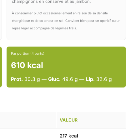
champignons en conserve et au jambon.
À consommer plutôt occasionnellement en raison de sa densité
énergétique et de sa teneur en sel. Convient bien pour un apéritif ou un
repas léger accompagné de légumes frais.
Par portion (4 parts)
610 kcal
Prot.
30.3 g —
Gluc.
49.6 g —
Lip.
32.6 g
VALEUR
217 kcal