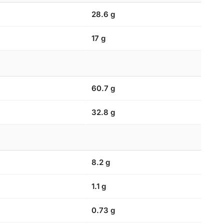
28.6 g
17 g
60.7 g
32.8 g
8.2 g
1.1 g
0.73 g