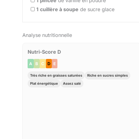
1
pincée
de vanille en poudre
1
cuillère à soupe
de sucre glace
Analyse nutritionnelle
Nutri-Score D
A
B
C
D
E
Très riche en graisses saturées
Riche en sucres simples
Plat énergétique
Assez salé