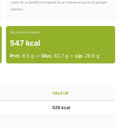
raison de sa densité calorique et de sa richesse en sucres et graisses
saturées.
Par portion (4 parts)
547 kcal
Prot.
8.5 g —
Gluc.
62.7 g —
Lip.
29.6 g
VALEUR
529 kcal