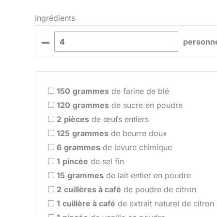
Ingrédients
–
personn
150
grammes
de farine de blé
120
grammes
de sucre en poudre
2
pièces
de œufs entiers
125
grammes
de beurre doux
6
grammes
de levure chimique
1
pincée
de sel fin
15
grammes
de lait entier en poudre
2
cuillères à café
de poudre de citron
1
cuillère à café
de extrait naturel de citron