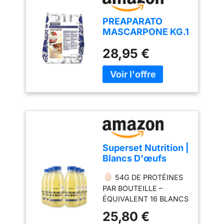
PREAPARATO
MASCARPONE KG.1
28,95 €
Superset Nutrition |
Blancs D'œufs
Pasteurisés
54G DE PROTÉINES
(6x480ml) | Blancs
PAR BOUTEILLE –
d'œuf liquides |
ÉQUIVALENT 16 BLANCS
54g de protéines,
D’ŒUFS Chaque
soit 16 blancs
25,80 €
bouteille de blanc d’œuf
d'œufs par