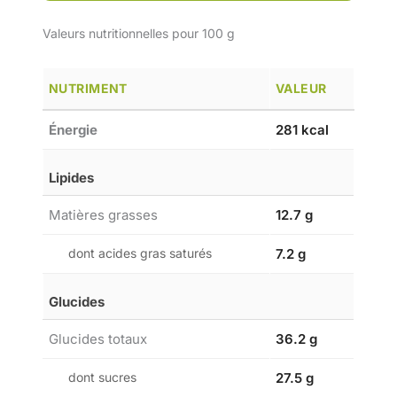
Valeurs nutritionnelles pour 100 g
NUTRIMENT
VALEUR
Énergie
281 kcal
Lipides
Matières grasses
12.7 g
dont acides gras saturés
7.2 g
Glucides
Glucides totaux
36.2 g
dont sucres
27.5 g