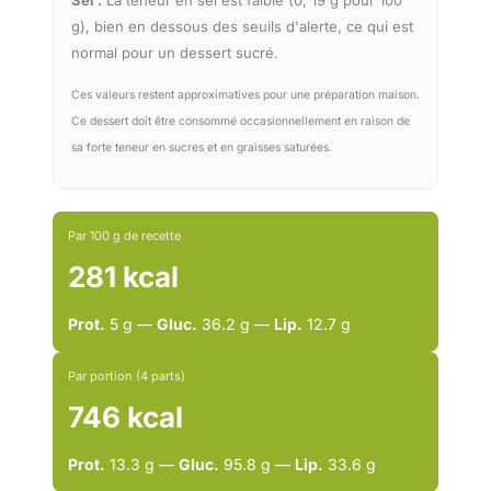
Sel :
La teneur en sel est faible (0, 19 g pour 100
g), bien en dessous des seuils d'alerte, ce qui est
normal pour un dessert sucré.
Ces valeurs restent approximatives pour une préparation maison.
Ce dessert doit être consommé occasionnellement en raison de
sa forte teneur en sucres et en graisses saturées.
Par 100 g de recette
281 kcal
Prot.
5 g —
Gluc.
36.2 g —
Lip.
12.7 g
Par portion (4 parts)
746 kcal
Prot.
13.3 g —
Gluc.
95.8 g —
Lip.
33.6 g