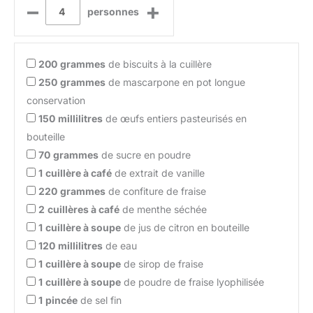
–
+
personnes
200
grammes
de biscuits à la cuillère
250
grammes
de mascarpone en pot longue
conservation
150
millilitres
de œufs entiers pasteurisés en
bouteille
70
grammes
de sucre en poudre
1
cuillère à café
de extrait de vanille
220
grammes
de confiture de fraise
2
cuillères à café
de menthe séchée
1
cuillère à soupe
de jus de citron en bouteille
120
millilitres
de eau
1
cuillère à soupe
de sirop de fraise
1
cuillère à soupe
de poudre de fraise lyophilisée
1
pincée
de sel fin