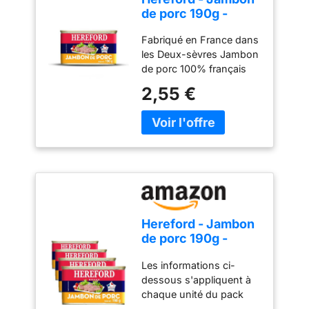
de porc 190g -
100% viande
Fabriqué en France dans
origine France -
les Deux-sèvres Jambon
aide culinaire
de porc 100% français
Déjà cuit, prêt à
2,55 €
consommer froid ou
chaud, en tranches, en
cubes, en émietté Viande
au naturel, à vous de
choisir les
accompagnements selon
vos goûts Aussi facile et
pratique que le thon en
boîte
Hereford - Jambon
de porc 190g -
100% viande
Les informations ci-
origine France -
dessous s'appliquent à
aide culinaire (Lot
chaque unité du pack
de 4)
Fabriqué en France dans