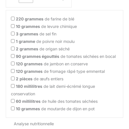
220
grammes
de farine de blé
10
grammes
de levure chimique
3
grammes
de sel fin
1
gramme
de poivre noir moulu
2
grammes
de origan séché
90
grammes égouttés
de tomates séchées en bocal
120
grammes
de jambon en conserve
120
grammes
de fromage râpé type emmental
2
pièces
de œufs entiers
180
millilitres
de lait demi-écrémé longue
conservation
60
millilitres
de huile des tomates séchées
10
grammes
de moutarde de dijon en pot
Analyse nutritionnelle