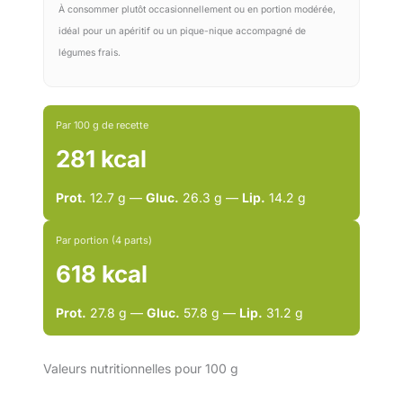
À consommer plutôt occasionnellement ou en portion modérée,
idéal pour un apéritif ou un pique-nique accompagné de
légumes frais.
Par 100 g de recette
281 kcal
Prot.
12.7 g —
Gluc.
26.3 g —
Lip.
14.2 g
Par portion (4 parts)
618 kcal
Prot.
27.8 g —
Gluc.
57.8 g —
Lip.
31.2 g
Valeurs nutritionnelles pour 100 g