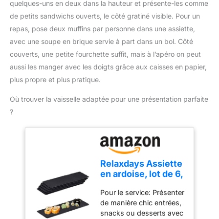
liquide 【Facile à
quelques-uns en deux dans la hauteur et présente-les comme
le moule de pâtisserie en
votre dessert. Préparons
cuisine convient à toutes
nettoyer et à ranger】 La
de petits sandwichs ouverts, le côté gratiné visible. Pour un
silicone dans l’étagère
une fête impressionnante
les tailles de contenants
plate-forme de mesure
supérieure du lave-
pour votre famille et vos
HAUTE CAPACITÉ:
repas, pose deux muffins par personne dans une assiette,
intelligente et légère en
vaisselle.
amis avec les inserts pour
conçue pour réaliser des
avec une soupe en brique servie à part dans un bol. Côté
acier inoxydable est
cupcakes Bake Choice !
préparations et des
facile à nettoyer et à
couverts, une petite fourchette suffit, mais à l’apéro on peut
pâtisseries généreuses,
entretenir. Peut être
aussi les manger avec les doigts grâce aux caisses en papier,
la capacité de 5kg est
facilement rangé lorsqu'il
idéale pour concocter
plus propre et plus pratique.
n'est pas utilisé. Très
une grande variété de
approprié pour cuisiner à
Où trouver la vaisselle adaptée pour une présentation parfaite
recettes, notamment des
la maison et servir des
cookies, des pancakes,
?
aliments ou des liquides.
des pâtes à pizza, des
【Après-vente】 Si vous
pâtes à pain et bien plus
avez un problème avec la
PRÉCISION OPTIMALE:
balance de cuisine,
une balance de cuisine
n'hésitez pas à nous
pour toutes vos envies
Relaxdays Assiette
contacter. Nous vous
de pâtisserie, assurant
en ardoise, lot de 6,
offrons le meilleur service
des mesures précises à
planches longues
client.
0.5g (jusqu'à 999g) et 1g
Pour le service: Présenter
en ardoise, pour
près (au-dessus de 1kg)
de manière chic entrées,
servir et écrire,
FONCTION TARE
snacks ou desserts avec
30x10 cm,