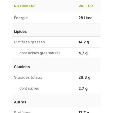
NUTRIMENT
VALEUR
Énergie
281 kcal
Lipides
Matières grasses
14.2 g
dont acides gras saturés
4.7 g
Glucides
Glucides totaux
26.3 g
dont sucres
2.7 g
Autres
Protéines
12.7 g