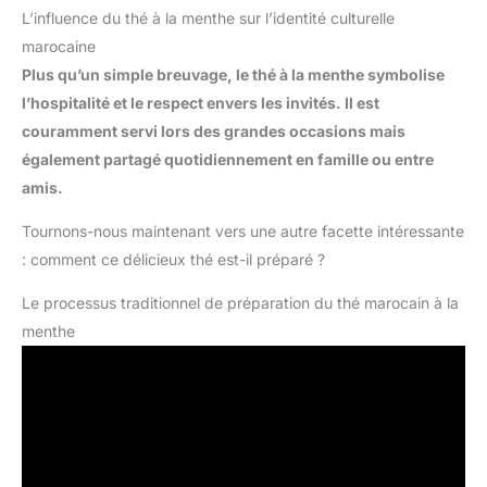
L’influence du thé à la menthe sur l’identité culturelle
marocaine
Plus qu’un simple breuvage, le thé à la menthe symbolise
l’hospitalité et le respect envers les invités. Il est
couramment servi lors des grandes occasions mais
également partagé quotidiennement en famille ou entre
amis.
Tournons-nous maintenant vers une autre facette intéressante
: comment ce délicieux thé est-il préparé ?
Le processus traditionnel de préparation du thé marocain à la
menthe