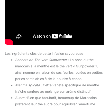
Les ingrédients clés de cette infusion savoureuse
Sachets de Thé vert Gunpowder :
La base du thé
marocain à la menthe est le thé vert « Gunpowder »,
ainsi nommé en raison de ses feuilles roulées en petites
perles semblables à de la poudre à canon.
Mentha spicata :
Cette variété spécifique de menthe
fraîche confère au mélange son arôme distinctif.
Sucre :
Bien que facultatif, beaucoup de Marocains
préfèrent leur thé sucré pour équilibrer l’amertume