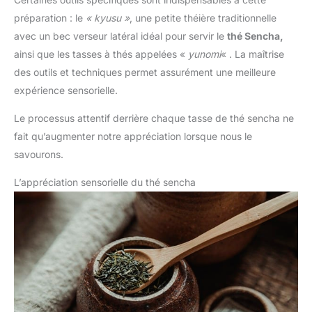
préparation : le
« kyusu »
, une petite théière traditionnelle
avec un bec verseur latéral idéal pour servir le
thé Sencha,
ainsi que les tasses à thés appelées «
yunomi
« . La maîtrise
des outils et techniques permet assurément une meilleure
expérience sensorielle.
Le processus attentif derrière chaque tasse de thé sencha ne
fait qu’augmenter notre appréciation lorsque nous le
savourons.
L’appréciation sensorielle du thé sencha