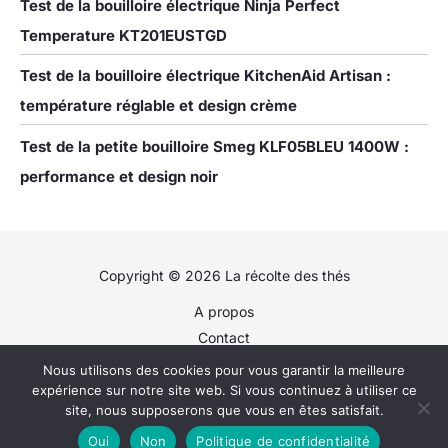
Test de la bouilloire électrique Ninja Perfect
Temperature KT201EUSTGD
Test de la bouilloire électrique KitchenAid Artisan :
température réglable et design crème
Test de la petite bouilloire Smeg KLF05BLEU 1400W :
performance et design noir
Copyright © 2026 La récolte des thés
A propos
Contact
Plan du site
Nous utilisons des cookies pour vous garantir la meilleure
Politique de confidentialité
expérience sur notre site web. Si vous continuez à utiliser ce
site, nous supposerons que vous en êtes satisfait.
Mentions légales
Oui
Non
Politique de confidentialité