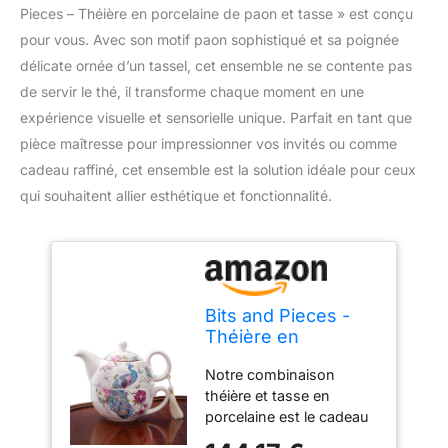
Pieces – Théière en porcelaine de paon et tasse » est conçu
pour vous. Avec son motif paon sophistiqué et sa poignée
délicate ornée d’un tassel, cet ensemble ne se contente pas
de servir le thé, il transforme chaque moment en une
expérience visuelle et sensorielle unique. Parfait en tant que
pièce maîtresse pour impressionner vos invités ou comme
cadeau raffiné, cet ensemble est la solution idéale pour ceux
qui souhaitent allier esthétique et fonctionnalité.
Bits and Pieces -
Théière en
porcelaine de paon
Notre combinaison
et ensemble de
théière et tasse en
tasse - Élégant
porcelaine est le cadeau
Motif paon avec
parfait pour tout amateur
poignée Théière