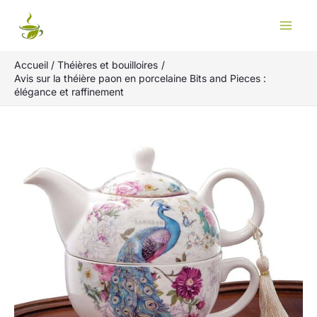
Aller
Rechercher
au
contenu
Accueil
Théières et bouilloires
Avis sur la théière paon en porcelaine Bits and Pieces :
élégance et raffinement