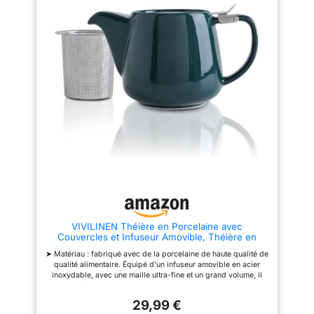
salle à manger. Utilisation
polyvalente : qu'il s'agisse d'un
rituel matinal confortable ou de
réceptions d'invités, cet
ensemble de théière ajoute de
la sophistication à n'importe
quel décor. Convient pour les
réunions à la maison, les
mariages, les fêtes, les cafés
ou les restaurants. Qualité
supérieure : fabriqué à partir de
matériaux durables, cet
ensemble de théière garantit la
longévité tout en conservant son
attrait esthétique. Sa
polyvalence s'adapte à
différents styles de cuisine,
rehaussant l'ambiance sans
effort. Expérience de brassage
améliorée : conçue pour plus de
commodité, la théière comprend
VIVILINEN Théière en Porcelaine avec
des accessoires essentiels
Couvercles et Infuseur Amovible, Théière en
pour un processus de brassage
Céramique de 1200 ml pour la Floraison du Thé
fluide. Embrassez la joie de
➤ Matériau : fabriqué avec de la porcelaine de haute qualité de
créer vos mélanges de thé
qualité alimentaire. Équipé d'un infuseur amovible en acier
personnalisés.
inoxydable, avec une maille ultra-fine et un grand volume, il
laisse suffisamment de place pour que les feuilles de thé se
déploient correctement. ➤ Grande capacité : il a un volume
29,99 €
généreux de 1200 ml pour préparer 4 à 6 tasses de thé, le