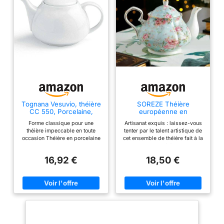
haut. Lavage à la main.
Tognana Vesuvio, théière
SOREZE Théière
CC 550, Porcelaine,
européenne en
Blanc
Porcelaine de 400ML,
Forme classique pour une
Artisanat exquis : laissez-vous
Service à thé Anglais de
théière impeccable en toute
tenter par le talent artistique de
l'après-midi, théière en
occasion Théière en porcelaine
cet ensemble de théière fait à la
Porcelaine, cafetière
blanche Passe au lave-
main, alliant élégance et
résistante à la Chaleur
vaisselle et au micro-ondes
fonctionnalité pour une
16,92 €
18,50 €
délicieuse expérience du thé.
Un cadeau parfait pour les
amateurs de thé. Sophistication
pratique : cette théière dispose
d'une poignée robuste assurant
une prise confortable tout en
versant votre infusion préférée.
Son design élégant constitue un
ajout attrayant à toute cuisine ou