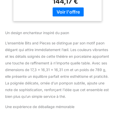
144,17 €
de thé. Livré avec théière
délicate Tassel sur
et couvercle et grande
une excellente
tasse à thé. Le design
Décoration -
élégant de paon a un
Comprend le
pompon délicat sur la
Coffret cadeau
poignée de la théière.
décoratif
Un design enchanteur inspiré du paon
Livré dans une boîte
cadeau imprimée
L’ensemble Bits and Pieces se distingue par son motif paon
complémentaire pour
élégant qui attire immédiatement l’œil. Les couleurs vibrantes
une présentation ultime.
et les détails soignés de cette théière en porcelaine apportent
Environ 10,2 cm de
diamètre x 14 cm de
une touche de raffinement à n’importe quelle table. Avec ses
haut. Lavage à la main.
dimensions de 17,3 x 16,31 x 16,31 cm et un poids de 789 g,
elle présente un équilibre parfait entre esthétisme et praticité.
La poignée délicate, ornée d’un pompon subtile, ajoute une
note de sophistication, renforçant l’idée que cet ensemble est
bien plus qu’un simple service à thé.
Une expérience de déballage mémorable