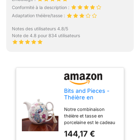
Conformité à la description :
Adaptation théière/tasse :
Notes des utilisateurs 4.8/5
Note de 4.8 pour 834 utilisateurs
Bits and Pieces -
Théière en
porcelaine de paon
Notre combinaison
et ensemble de
théière et tasse en
tasse - Élégant
porcelaine est le cadeau
Motif paon avec
parfait pour tout amateur
poignée Théière
144,17 €
de thé. Livré avec théière
délicate Tassel sur