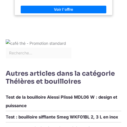
matériau céramique peut garder le tem chaud pendant de plus
longues périodes. ➤ Facile à nettoyer : cette théière en
céramique peut être placée au lave-vaisselle pour être
nettoyée. S'il y a trop de taches de thé, vous pouvez utiliser du
bicarbonate de soude dissous dans de l'eau tiède pour
nettoyer les taches de thé au besoin. ➤ Largement utilisé : sa
modélisation de mode pour décider qu'il sera un excellent
cadeau pour votre famille ou vos amis, et il peut être utilisé en
toute occasion. ➤ Remarque : ne pas utiliser au micro-ondes ou
au four, ne pas mettre sur une flamme ou un élément chauffant.
Autres articles dans la catégorie
Théières et bouilloires
Test de la bouilloire Alessi Plissé MDL06 W : design et
puissance
Test : bouilloire sifflante Smeg WKF01BL 2, 3 L en inox